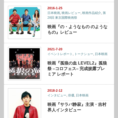
2016-1-25
日本映画
,
映画レビュー
,
映画作品紹介
,
第
28回 東京国際映画祭
映画『の・ようなもの のような
もの』レビュー
2021-7-20
イベントレポート
,
トークショー
,
日本映画
映画『孤狼の血 LEVEL2』孤狼
祭 –コロフェス– 完成披露プレ
ミア レポート
2018-2-12
インタビュー
,
俳優
,
日本映画
映画『サラバ静寂』主演・吉村
界人インタビュー