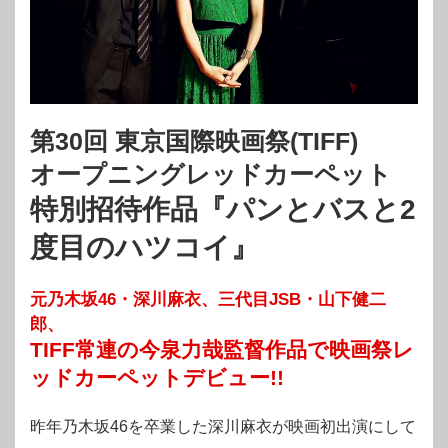
第30回 東京国際映画祭(TIFF)
オープニングレッドカーペット
特別招待作品『パンとバスと2
度目のハツコイ』
元乃木坂46・深川麻衣、三代目JSB・山下健二
郎、
TIFF常連の今泉力哉監督作品で映画祭レ
ッドカーペットデビュー!!
昨年乃木坂46を卒業した深川麻衣が映画初出演にして