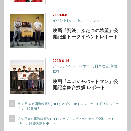
2018-8-8
イベントレポート
,
トークショー
映画『判決、ふたつの希望』公
開記念トークイベントレポート
2018-6-16
アニメ
,
イベントレポート
,
日本映画
,
舞台
挨拶
映画『ニンジャバットマン』公
開記念舞台挨拶 レポート
第30回 東京国際映画祭(TIFF) アダン・ホドロフスキー来日！レッドカー
ペットに登場！
第30回東京国際映画祭(TIFF)オープニングスペシャル『空海 ―KU-
KAI―』舞台挨拶 レポート