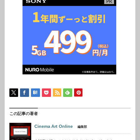
目のハツコイ』の完成披露舞台挨拶が1月
22日（月）にイオンシネマ シアタス調布
で開催された。舞台挨拶には、映画初出演
にして初主演を務めた深川麻衣、相手役を
務めた三代目J SOUL BROTHERSパフォ
ーマーにして俳優・ラジオパーソナリティ
などマルチな活動をしている山下健二郎、
監督を務め...
この記事の著者
Cinema Art Online
編集部