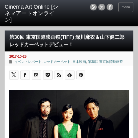
menu
第30回 東京国際映画祭(TIFF) 深川麻衣＆山下健二郎
レッドカーペットデビュー！
2017-10-25
イベントレポート
,
レッドカーペット
,
日本映画
,
第30回 東京国際映画祭