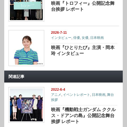
映画『トロフィー』公開記念舞
台挨拶 レポート
2026-7-11
インタビュー
,
俳優
,
女優
,
日本映画
映画『ひとりたび』主演・岡本
玲 インタビュー
関連記事
2022-6-4
アニメ
,
イベントレポート
,
日本映画
,
舞台
挨拶
映画『機動戦士ガンダム ククル
ス・ドアンの島』公開記念舞台
挨拶 レポート