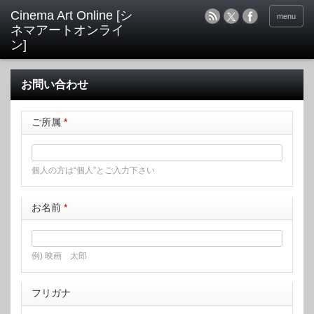
menu
お問い合わせ
ご所属
*
個人の方は“個人”とご入力下さい
お名前
*
例) 映画 太郎
フリガナ