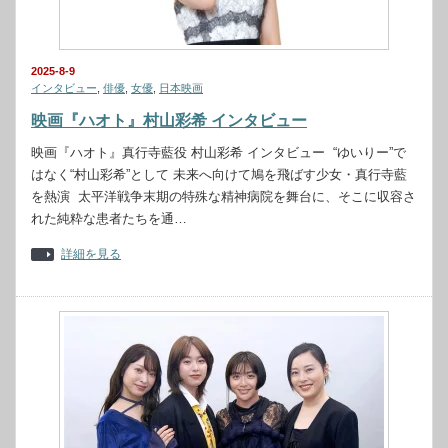
2025-8-9
インタビュー
,
俳優
,
女優
,
日本映画
映画『ハオト』村山彩希 インタビュー
映画『ハオト』真行寺藍役 村山彩希 インタビュー “ゆいりー”で
はなく“村山彩希”として 未来へ向けて鳩を飛ばす少女・真行寺藍
を熱演 太平洋戦争末期の特殊な精神病院を舞台に、そこに収容さ
れた純粋な患者たちを通…
詳細を見る