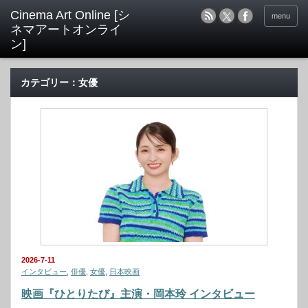
menu
カテゴリー：女優
2026-7-11
インタビュー
,
俳優
,
女優
,
日本映画
映画『ひとりたび』主演・岡本玲 インタビュー