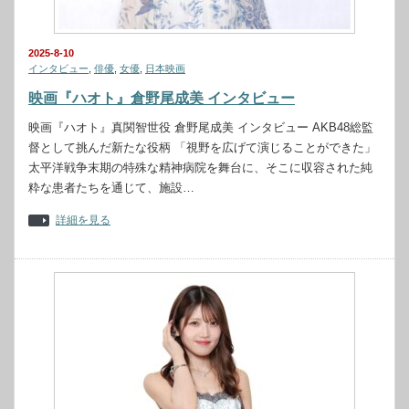
2025-8-10
インタビュー
,
俳優
,
女優
,
日本映画
映画『ハオト』倉野尾成美 インタビュー
映画『ハオト』真関智世役 倉野尾成美 インタビュー AKB48総監
督として挑んだ新たな役柄 「視野を広げて演じることができた」
太平洋戦争末期の特殊な精神病院を舞台に、そこに収容された純
粋な患者たちを通じて、施設…
詳細を見る