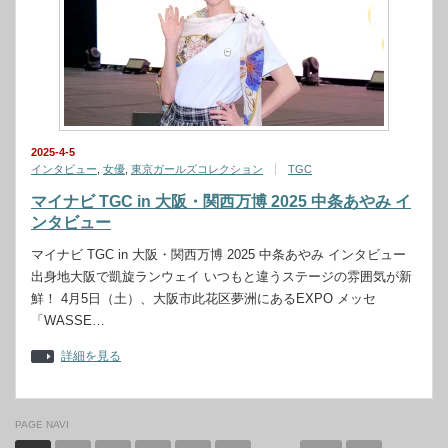
2025-4-5
インタビュー
,
女優
,
東京ガールズコレクション
TGC
マイナビ TGC in 大阪・関⻄万博 2025 中条あやみ イ
ンタビュー
マイナビ TGC in 大阪・関⻄万博 2025 中条あやみ インタビュー
出身地大阪で凱旋ランウェイ いつもと違うステージの雰囲気が新
鮮！ 4月5日（土）、大阪市此花区夢洲にあるEXPO メッセ
「WASSE…
詳細を見る
PAGE NAVI