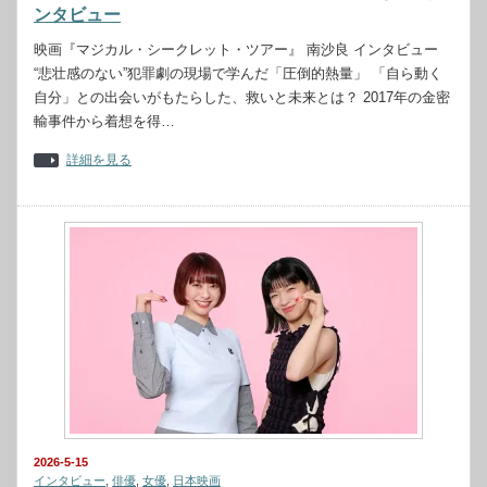
ンタビュー
映画『マジカル・シークレット・ツアー』 南沙良 インタビュー
“悲壮感のない”犯罪劇の現場で学んだ「圧倒的熱量」 「自ら動く
自分」との出会いがもたらした、救いと未来とは？ 2017年の金密
輸事件から着想を得…
詳細を見る
2026-5-15
インタビュー
,
俳優
,
女優
,
日本映画