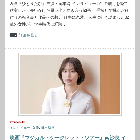
映画『ひとりたび』主演・岡本玲 インタビュー 5年の歳月を経て
結実した、失いかけた思い出と向き合う物語。 手探りで挑んだ役
作りの舞台裏と作品への想い 仕事に恋愛、人生に行き詰まった32
歳の女性が、学生時代に経験…
詳細を見る
2026-6-18
インタビュー
,
女優
,
日本映画
映画『マジカル・シークレット・ツアー』南沙良 イ