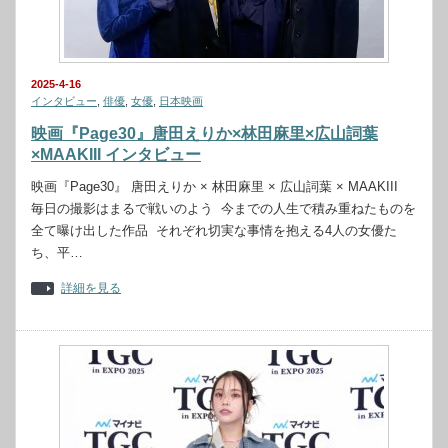
2025-4-16
インタビュー
,
俳優
,
女優
,
日本映画
映画『Page30』唐田えりか×林田麻里×広山詞葉
×MAAKIII インタビュー
映画『Page30』 唐田えりか × 林田麻里 × 広山詞葉 × MAAKIII
毎日の撮影はまるで戦いのよう 今までの人生で積み重ねたものを
全て曝け出した作品 それぞれ切実な事情を抱える4人の女優た
ち、平…
詳細を見る