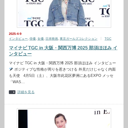
2025-4-9
インタビュー
,
俳優
,
女優
,
日本映画
,
東京ガールズコレクション
TGC
マイナビ TGC in 大阪・関⻄万博 2025 那須ほほみ イ
ンタビュー
マイナビ TGC in 大阪・関⻄万博 2025 那須ほほみ インタビュー
ポジティブな性格が周りを惹きつける 外見だけじゃなく内面
も天使 4月5日（土）、大阪市此花区夢洲にあるEXPO メッセ
「WAS…
詳細を見る