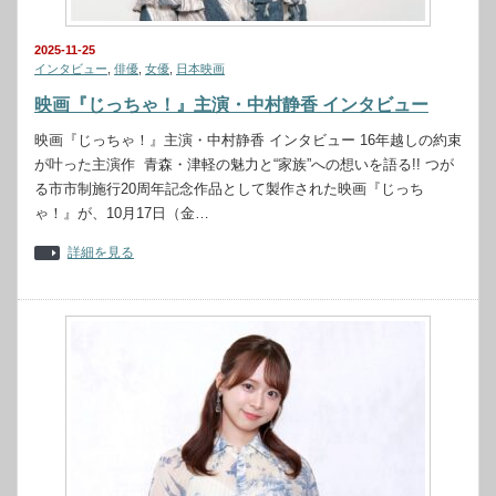
2025-11-25
インタビュー
,
俳優
,
女優
,
日本映画
映画『じっちゃ！』主演・中村静香 インタビュー
映画『じっちゃ！』主演・中村静香 インタビュー 16年越しの約束
が叶った主演作 青森・津軽の魅力と“家族”への想いを語る!! つが
る市市制施行20周年記念作品として製作された映画『じっち
ゃ！』が、10月17日（金…
詳細を見る