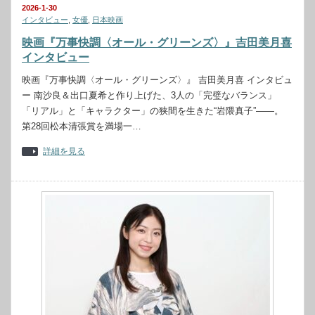
2026-1-30
インタビュー
,
女優
,
日本映画
映画『万事快調〈オール・グリーンズ〉』吉田美月喜
インタビュー
映画『万事快調〈オール・グリーンズ〉』 吉田美月喜 インタビュ
ー 南沙良＆出口夏希と作り上げた、3人の「完璧なバランス」
「リアル」と「キャラクター」の狭間を生きた“岩隈真子”――。
第28回松本清張賞を満場一…
詳細を見る