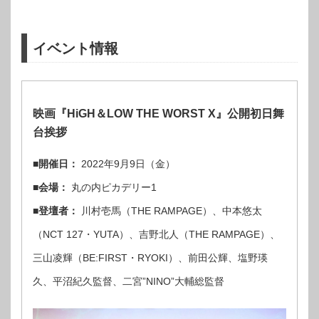
イベント情報
映画『HiGH＆LOW THE WORST X』公開初日舞
台挨拶
■開催日：
2022年9月9日（金）
■会場：
丸の内ピカデリー1
■登壇者：
川村壱馬（THE RAMPAGE）、中本悠太
（NCT 127・YUTA）、吉野北人（THE RAMPAGE）、
三山凌輝（BE:FIRST・RYOKI）、前田公輝、塩野瑛
久、平沼紀久監督、二宮”NINO”大輔総監督