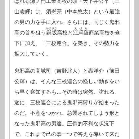
ばれる
瀬ノ門
工業高校の頭・天下井公平（三
山凌輝）は、須嵜亮（中本悠太）という最強
の男の力を手に入れ、さらには、同じく鬼邪
かまさか
えばら
高の首を狙う
鎌坂
高校と
江罵羅
商業高校を傘
下に加え、「三校連合」を築き、その勢力を
拡大していく。
鬼邪高の高城司（吉野北人）と轟洋介（前田
公輝）は、そんな三校連合の怪しい動きをい
ち早く察知するも…その時は突然、訪れる。
遂に、三校連合による鬼邪高狩りが始まった
のだ。不意をつかれ、急襲されてしまう形と
なった鬼邪高の男達。圧倒的不利な状況下
で、これまで己の拳一つで答えを導いて来た