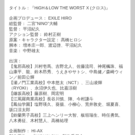
タイトル：『HiGH＆LOW THE WORST X (クロス)』
企画プロデュース： EXILE HIRO
総監督： 二宮”NINO”大輔
監督： 平沼紀久
アクション監督： 鈴村正樹
原案・キャラクター設定： 髙橋ヒロシ
脚本： 増本庄一郎、渡辺啓、平沼紀久
音楽： 中野雄太
出演：
【鬼邪高校】川村壱馬、吉野北人、佐藤流司、神尾楓珠、福
山康平、龍、鈴木昂秀、うえきやサトシ、中島健／森崎ウィ
ン／前田公輝
【瀬ノ門工業高校】中本悠太（NCT）、三山凌輝
（RYOKI）、永沼伊久也、比嘉涼樹
【鎌坂高校】藤原樹、岡宏明
【江罵羅商業高校】長谷川慎、陣、今村謙斗
【鳳仙学園】塩野瑛久、葵揚、小柳心、荒井敦史、堀夏喜、
坂口涼太郎
【鈴蘭男子高校】三上ヘンリー大智、板垣瑞生、時任勇気、
八木勇征、木村慧人、高橋祐理
企画制作： HI-AX