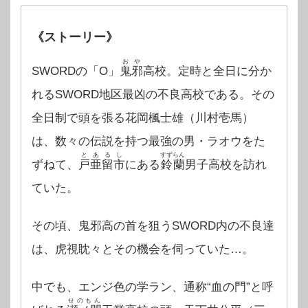
《ストーリー》
おや
SWORDの「O」
鬼邪
高校。定時と全日に分か
れるSWORD地区最凶の不良高校である。その
全日制で頭を張る花岡楓士雄（川村壱馬）
は、数々の伝説を持つ最強の男・ラオウをた
とあるし
すずらん
ずねて、
戸亜留市
にある
鈴蘭
男子高校を訪れ
ていた。
その頃、鬼邪高の首を狙うSWORD内の不良達
は、虎視眈々とその機会を伺っていた…。
中でも、エンジ色の学ラン、通称“血の門”と呼
せのもん