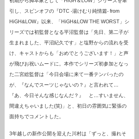
初期から脚本家として「HiGH＆LOW」シリーズを牽
引し、スピンオフの『DTC -湯けむり純情篇- from
HiGH&LOW』以来、「HiGH&LOW THE WORST」シ
リーズでは初監督となる平沼監督は「先日、第二子が
生まれました、平沼紀久です」と塩野からの流れを受
け、キャストからも「おめでとうございます！」と声
が飛びお祝いムードに。本作でシリーズ初参加となっ
た二宮総監督は「今日会場に来て一番テンパったの
が、『なんでスーツじゃないの？』と言われて…
『あ、今日そんな感じなんだ？』 と…すいません、
間違えちゃいました(笑)」と、初日の雰囲気に緊張の
面持ちでコメントした。
3年越しの新作公開を迎えた川村は「ずっと、撮れそ