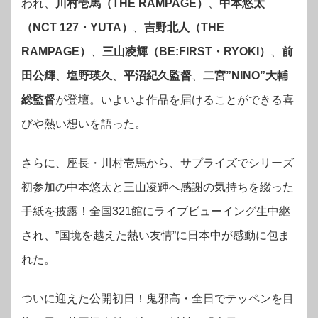
われ、
川村壱馬（THE RAMPAGE）
、
中本悠太
（NCT 127・YUTA）
、
吉野北人（THE
RAMPAGE）
、
三山凌輝（BE:FIRST・RYOKI）
、
前
田公輝
、
塩野瑛久
、
平沼紀久監督
、
二宮”NINO”大輔
総監督
が登壇。いよいよ作品を届けることができる喜
びや熱い想いを語った。
さらに、座長・川村壱馬から、サプライズでシリーズ
初参加の中本悠太と三山凌輝へ感謝の気持ちを綴った
手紙を披露！全国321館にライブビューイング生中継
され、”国境を越えた熱い友情”に日本中が感動に包ま
れた。
ついに迎えた公開初日！鬼邪高・全日でテッペンを目