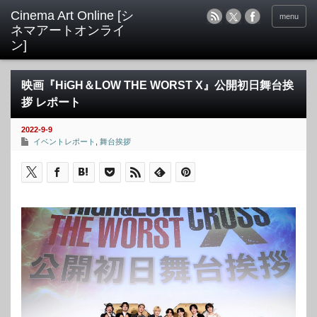
menu
映画『HiGH＆LOW THE WORST X』公開初日舞台挨
拶 レポート
2022-9-9
イベントレポート
,
舞台挨拶