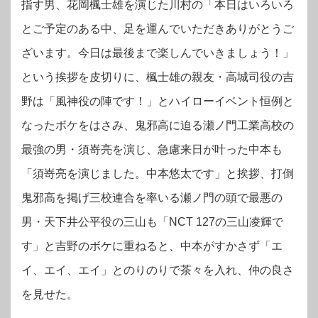
指す男、花岡楓士雄を演じた川村の「本日はいろいろ
とご予定のある中、足を運んでいただきありがとうご
ざいます。今日は最後まで楽しんでいきましょう！」
という挨拶を皮切りに、楓士雄の親友・高城司役の吉
野は「風神役の陣です！」とハイローイベント恒例と
なったボケをはさみ、鬼邪高に迫る瀬ノ門工業高校の
最強の男・須嵜亮を演じ、急慮来日が叶った中本も
「須嵜亮を演じました。中本悠太です」と挨拶、打倒
鬼邪高を掲げ三校連合を率いる瀬ノ門の頭で最悪の
男・天下井公平役の三山も「NCT 127の三山凌輝で
す」と吉野のボケに重ねると、中本がすかさず「エ
イ、エイ、エイ」とのりのりで茶々を入れ、仲の良さ
を見せた。