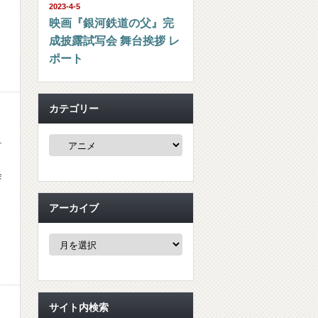
2023-4-5
映画『銀河鉄道の父』完
成披露試写会 舞台挨拶 レ
ポート
カテゴリー
』
カ
テ
ゴ
リ
会
ー
アーカイブ
ア
ー
カ
イ
ブ
サイト内検索