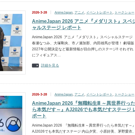
2026-3-28
AnimeJapan
,
アニメ
,
イベントレポート
,
トークショー
AnimeJapan 2026 アニメ『メダリスト』スペ
ャルステージ レポート
AnimeJapan 2026 アニメ『メダリスト』スペシャルステージ
春瀬なつみ、大塚剛央、市ノ瀬加那、内田雄馬が登壇！ 劇場版
2027年公開決定など最新情報が目白押しのステージ!! それぞれ
にフィギュアス…
詳細を見る
2026-3-28
AnimeJapan
,
アニメ
,
イベントレポート
,
トークショー
AnimeJapan 2026『無職転生Ⅲ ～異世界行っ
ら本気だす～』AJ2026でも本気だすステージ 
ポート
AnimeJapan 2026 『無職転生Ⅲ ～異世界行ったら本気だす～
AJ2026でも本気だすステージ 内山夕実、小原好美、茅野愛衣