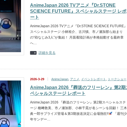
AnimeJapan 2026 TVアニメ『Dr.STONE
SCIENCE FUTURE』スペシャルステージ レポ
ート
AnimeJapan 2026 TVアニメ『Dr.STONE SCIENCE FUTURE
スペシャルステージ 小林裕介、古川慎、市ノ瀬加那ら始まり
の“幼なじみ3人”が集結！ 月面着陸計画が本格始動する最終章
へ…
詳細を見る
2026-3-29
AnimeJapan
,
アニメ
,
イベントレポート
,
トークショー
AnimeJapan 2026『葬送のフリーレン』第2期
ペシャルステージ レポート
AnimeJapan 2026 『葬送のフリーレン』第2期スペシャルステ
ージ 種﨑敦美、市ノ瀬加那、小林千晃が名シーンを回顧！ 三木
眞一郎サプライズ登場＆第3期放送決定に会場熱狂!!
「週刊少
年サンデー…