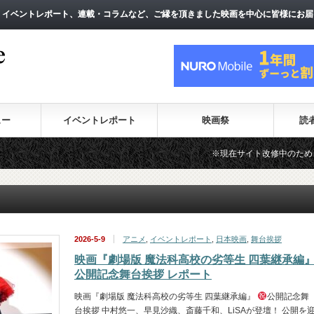
、イベントレポート、連載・コラムなど、ご縁を頂きました映画を中心に皆様にお届
、イベントレポート、連載・コラムなど、ご縁を頂きました映画を中心に皆様にお届
ュー
イベントレポート
映画祭
読
※現在サイト改修中のため、一部のコンテ
2026-5-9
アニメ
,
イベントレポート
,
日本映画
,
舞台挨拶
映画『劇場版 魔法科高校の劣等生 四葉継承編
公開記念舞台挨拶 レポート
映画『劇場版 魔法科高校の劣等生 四葉継承編』
公開記念舞
台挨拶 中村悠一、早見沙織、斎藤千和、LiSAが登壇！ 公開を