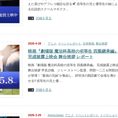
えた喜びやアフレコ秘話を語る
劣等生の兄と優等生の妹によ
る伝説的スクールマギクス…
詳細を見る
2026-4-28
アニメ
,
イベントレポート
,
日本映画
,
舞台挨拶
映画『劇場版 魔法科高校の劣等生 四葉継承編
完成披露上映会 舞台挨拶 レポート
映画『劇場版 魔法科高校の劣等生 四葉継承編』 完成披露上映
舞台挨拶 早見沙織、ジミー ストーン監督、阿部一二三＆阿部詩
が登壇！ “最強の兄妹”が集結し、絆対決の朗読劇で会場を沸か
せる!! 劣等生の兄と優…
詳細を見る
2026-3-29
AnimeJapan
,
アニメ
,
イベントレポート
,
トークショー