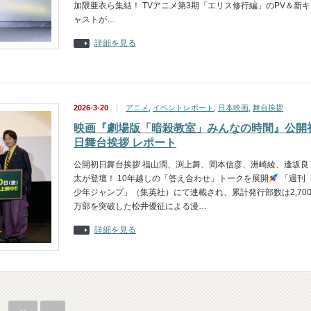
加隈亜衣ら集結！ TVアニメ第3期「エリス修行編」のPV＆新キ
ャストが…
詳細を見る
2026-3-20
アニメ
,
イベントレポート
,
日本映画
,
舞台挨拶
映画『劇場版「暗殺教室」みんなの時間』公開
日舞台挨拶 レポート
公開初日舞台挨拶 福山潤、渕上舞、岡本信彦、洲崎綾、逢坂良
太が登壇！ 10年越しの「答え合わせ」トークを展開
「週刊
少年ジャンプ」（集英社）にて連載され、累計発行部数は2,70
万部を突破した松井優征による漫…
詳細を見る