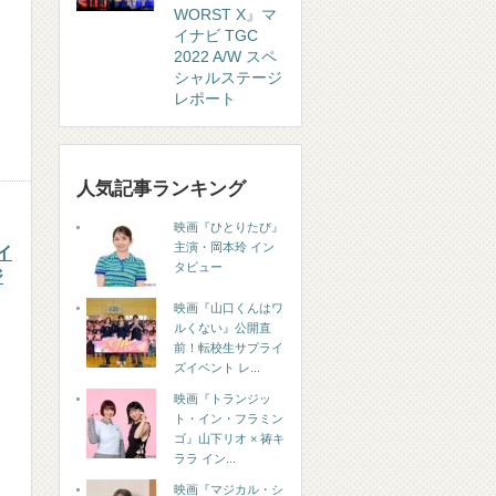
WORST X』マ
イナビ TGC
2022 A/W スペ
シャルステージ
レポート
人気記事ランキング
映画『ひとりたび』
主演・岡本玲 イン
イ
タビュー
ジ
映画『山口くんはワ
ルくない』公開直
前！転校生サプライ
ズイベント レ...
映画『トランジッ
ト・イン・フラミン
ゴ』山下リオ × 祷キ
ララ イン...
映画『マジカル・シ