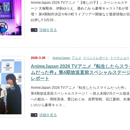
AnimeJapan 2026 TVアニメ『【推しの子】』スペシャルステ
ージ 大塚剛央、伊駒ゆりえ、潘めぐみ ら豪華キャスト7名が登
壇！ 第4期制作決定やB小町ライブツアー開催など最新情報が目
白押し!! 3月29…
詳細を見る
2026-3-28
AnimeJapan
,
アニメ
,
イベントレポート
,
トークショー
AnimeJapan 2026 TVアニメ『転生したらスラ
ムだった件』第4期放送直前スペシャルステー
レポート
AnimeJapan 2026 TVアニメ『転生したらスライムだった件』
第4期放送直前スペシャルステージ！ ～前人未踏の5クール放送
への船出～ 岡咲美保、豊口めぐみ、前野智昭、花江夏樹、水瀬
いのりら豪華キャス…
詳細を見る