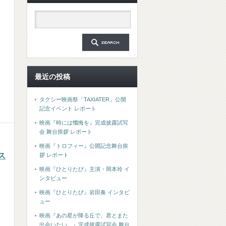
』
最近の投稿
タクシー映画祭「TAXIATER」公開
記念イベント レポート
映画『時には懺悔を』完成披露試写
会 舞台挨拶 レポート
映画『トロフィー』公開記念舞台挨
ス
拶 レポート
映画『ひとりたび』主演・岡本玲 イ
ンタビュー
映画『ひとりたび』岩田奏 インタビ
ュー
映画『あの星が降る丘で、君とまた
出会いたい。』完成披露試写会 舞台