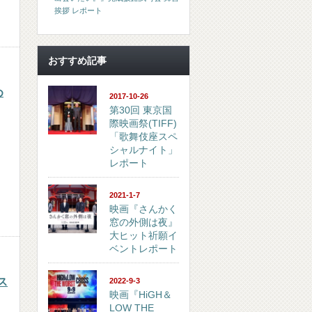
挨拶 レポート
おすすめ記事
め
2017-10-26
第30回 東京国
際映画祭(TIFF)
「歌舞伎座スペ
シャルナイト」
レポート
2021-1-7
映画『さんかく
窓の外側は夜』
大ヒット祈願イ
ベントレポート
ス
2022-9-3
映画『HiGH＆
LOW THE