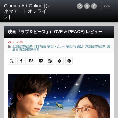
menu
映画『ラブ＆ピース』(LOVE & PEACE) レビュー
2015-10-24
北京国際映画祭
,
日本映画
,
映画レビュー
,
映画作品紹介
,
東京国際映画祭
,
第
28回 東京国際映画祭