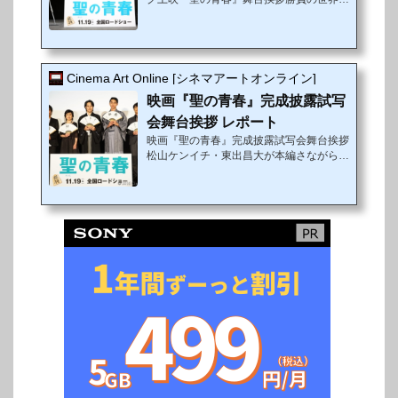
頂点を目指して闘う世界的アスリート登
壇!!レスリング 吉田沙保里＆重量挙げ 三宅
宏実＆カヌー 羽根田卓也が松山ケンイ
チ・東出昌大と勝負の世界の魅力を語る!!
11月2日（水）、第29回東京国際映画祭
Cinema Art Online [シネマアートオンライン]
（TIFF）の公式クロージング作品として映
映画『聖の青春』完成披露試写
画『聖の青春』上映イベントを開催し、舞
台挨拶に主演の松山ケンイチ、共演の東出
会舞台挨拶 レポート
昌大、森義隆監督が登壇した。またスペシ
映画『聖の青春』完成披露試写会舞台挨拶
ャルゲストとして、国民栄誉賞にも輝いた
松山ケンイチ・東出昌大が本編さながら袴
女子レスリング・吉田沙保里選手と、リオ
姿で登場！！ 豪華キャスト陣が真っ白な
デジャネイ...
扇子に書かれた想いを語る！！東の羽生、
西の村山と称されながら29歳にして亡く
なった実在の棋士・村山聖の一生を描いた
話題の映画『聖の青春』。松山・東出ら俳
優陣による渾身の役作りだけでなく、第2
9回東京国際映画祭の正式クロージング作
品としての上映が決定し、ますます話題と
なっている。10月5日（水）丸の内ピカデ
リー1にて、豪華キャスト・監督を迎え、
完成披露試写会が行われた。イベントで
は、松山ケン...