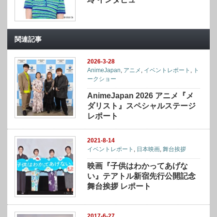
関連記事
2026-3-28
AnimeJapan
,
アニメ
,
イベントレポート
,
ト
ークショー
AnimeJapan 2026 アニメ『メ
ダリスト』スペシャルステージ
レポート
2021-8-14
イベントレポート
,
日本映画
,
舞台挨拶
映画『子供はわかってあげな
い』テアトル新宿先行公開記念
舞台挨拶 レポート
2017-6-27