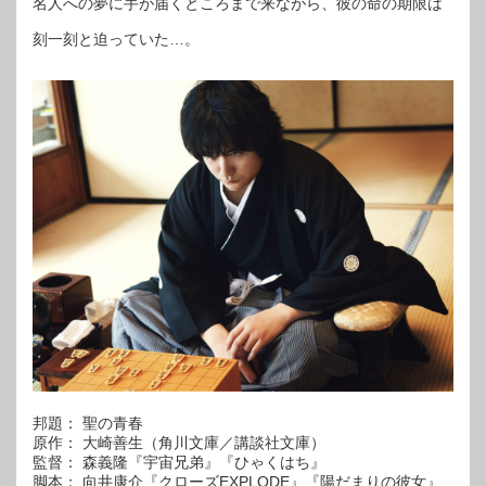
名人への夢に手が届くところまで来ながら、彼の命の期限は
刻一刻と迫っていた…。
邦題： 聖の青春
原作： 大崎善生（角川文庫／講談社文庫）
監督： 森義隆『宇宙兄弟』『ひゃくはち』
脚本： 向井康介『クローズEXPLODE』『陽だまりの彼女』