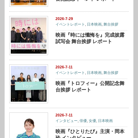
2026-7-29
イベントレポート
,
日本映画
,
舞台挨拶
映画『時には懺悔を』完成披露
試写会 舞台挨拶 レポート
2026-7-11
イベントレポート
,
日本映画
,
舞台挨拶
映画『トロフィー』公開記念舞
台挨拶 レポート
2026-7-11
インタビュー
,
俳優
,
女優
,
日本映画
映画『ひとりたび』主演・岡本
玲 インタビュー