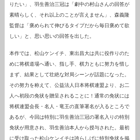
りたい」、羽生善治三冠は「劇中の村山さんの回答が
素晴らしく、それ以上のことが言えません」、森義隆
監督は「褒められて伸びるタイプだから毎日褒めて欲
しい」と、思い思いの回答を出した。
本作では、松山ケンイチ、東出昌大は共に役作りのた
めに将棋道場へ通い、指し手、棋力ともに努力を惜し
まず、結果として壮絶な対局シーンが話題になった。
その努力を称えて、公益法人日本将棋連盟より、お二
人へ初段の免状を贈呈されることに！通常の免状には
将棋連盟会長・名人・竜王の直筆署名が入るところで
あるが、今回は特別に羽生善治三冠の署名入りの特別
免状が用意され、羽生善治本人から授与された。最初
に受け取った松山ケンイチは誇らしげに特別免状を掲