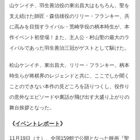
山ケンイチ、羽生善治役の東出昌大はもちろん、聖を
支え続けた師匠・森信雄役のリリー・フランキー、共
に高みを目指すライバル・荒崎学役の柄本時生が、本
作イベント初登場！また、主人公・村山聖の最大のラ
イバルであった羽生善治三冠がゲストとして駆けた。
松山ケンイチ、東出昌大、リリー・フランキー、柄本
時生らが将棋界のレジェンドと共に、ここでしか聞く
ことのできない本作の見どころを語りつくし、役作り
の意外なエピソードや裏話が飛び出す大盛り上がりの
舞台挨拶となった。
《
イベントレポート
》
11月19日（土）、全国159館で公開となった映画『聖