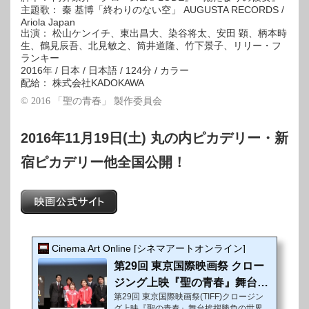
主題歌： 秦 基博「終わりのない空」 AUGUSTA RECORDS /
Ariola Japan
出演： 松山ケンイチ、東出昌大、染谷将太、安田 顕、柄本時
生、鶴見辰吾、北見敏之、筒井道隆、竹下景子、リリー・フ
ランキー
2016年 / 日本 / 日本語 / 124分 / カラー
配給： 株式会社KADOKAWA
© 2016 「聖の青春」 製作委員会
2016年11月19日(土) 丸の内ピカデリー・新
宿ピカデリー他全国公開！
Cinema Art Online [シネマアートオンライン]
第29回 東京国際映画祭 クロー
ジング上映『聖の青春』舞台挨
第29回 東京国際映画祭(TIFF)クロージン
拶 レポート
グ上映『聖の青春』舞台挨拶勝負の世界で