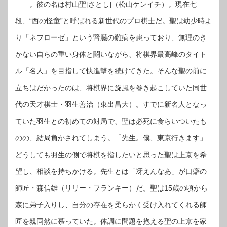
――。彼の名は村山聖[さとし]（松山ケンイチ）。現在七
段、“西の怪童”と呼ばれる新世代のプロ棋士だ。聖は幼少時よ
り「ネフローゼ」という腎臓の難病を患っており、無理のき
かない自らの重い身体と闘いながら、将棋界最高峰のタイト
ル「名人」を目指して快進撃を続けてきた。そんな聖の前に
立ちはだかったのは、将棋界に旋風を巻き起こしていた同世
代の天才棋士・羽生善治（東出昌大）。すでに新名人となっ
ていた羽生との初めての対局で、聖は必死に食らいついたも
のの、結局負かされてしまう。「先生。僕、東京行きます」
どうしても羽生の側で将棋を指したいと思った聖は上京を希
望し、相談を持ちかける。先生とは「冴えんなあ」が口癖の
師匠・森信雄（リリー・フランキー）だ。聖は15歳の頃から
森に弟子入りし、自分の存在を柔らかく受け入れてくれる師
匠を親同然に慕っていた。体調に問題を抱える聖の上京を家