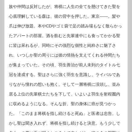
族や仲間は反対したが、将棋に人生の全てを懸けてきた聖を
心底理解している森は、彼の背中を押した。東京――。髪や
爪は伸び放題、本やCDやゴミ袋で足の踏み場もなく散らかっ
たアパートの部屋。酒を飲むと先輩連中にも食ってかかる聖
に皆は呆れるが、同時にその強烈な個性と純粋さに魅了さ
れ、いつしか聖の周りには彼の情熱を支えてくれる仲間たち
が集まっていた。その頃、羽生善治が前人未到のタイトル七
冠を達成する。聖はさらに強く羽生を意識し、ライバルであ
りながら憧れの想いも抱く。そして一層将棋に没頭し、並み
居る上位の先輩棋士たちを下して、いよいよ羽生を射程圏内
に収めるようになる。そんな折、聖の身体に癌が見つかっ
た。「このまま将棋を指し続けると死ぬ」と医者は忠告。し
かし聖は聞き入れず、将棋を指し続けると決意。もう少しで