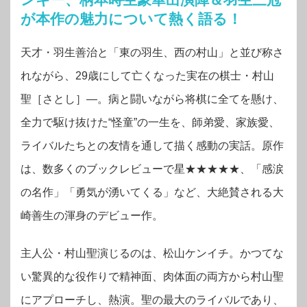
が本作の魅力について熱く語る！
天才・羽生善治と「東の羽生、西の村山」と並び称さ
れながら、29歳にして亡くなった実在の棋士・村山
聖［さとし］―。病と闘いながら将棋に全てを懸け、
全力で駆け抜けた“怪童”の一生を、師弟愛、家族愛、
ライバルたちとの友情を通して描く感動の実話。原作
は、数多くのブックレビューで星★★★★★、「感涙
の名作」「勇気が湧いてくる」など、大絶賛される大
崎善生の渾身のデビュー作。
主人公・村山聖演じるのは、松山ケンイチ。かつてな
い驚異的な役作りで精神面、肉体面の両方から村山聖
にアプローチし、熱演。聖の最大のライバルであり、