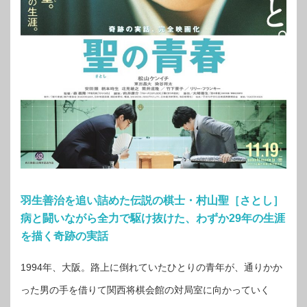
羽生善治を追い詰めた伝説の棋士・村山聖［さとし］
病と闘いながら全力で駆け抜けた、わずか29年の生涯
を描く奇跡の実話
1994年、大阪。路上に倒れていたひとりの青年が、通りかか
った男の手を借りて関西将棋会館の対局室に向かっていく