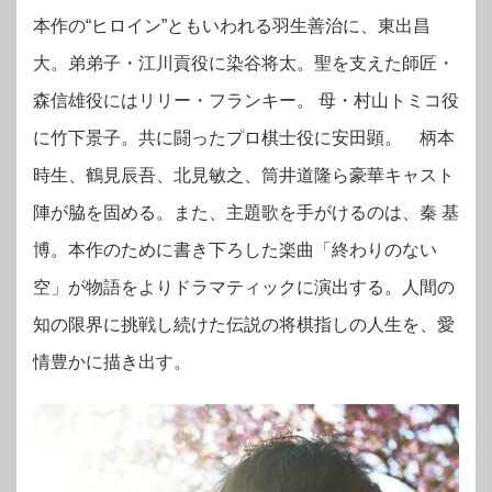
本作の“ヒロイン”ともいわれる羽生善治に、東出昌
大。弟弟子・江川貢役に染谷将太。聖を支えた師匠・
森信雄役にはリリー・フランキー。 母・村山トミコ役
に竹下景子。共に闘ったプロ棋士役に安田顕。 柄本
時生、鶴見辰吾、北見敏之、筒井道隆ら豪華キャスト
陣が脇を固める。また、主題歌を手がけるのは、秦 基
博。本作のために書き下ろした楽曲「終わりのない
空」が物語をよりドラマティックに演出する。人間の
知の限界に挑戦し続けた伝説の将棋指しの人生を、愛
情豊かに描き出す。