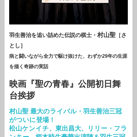
村山聖
羽生善治を追い詰めた伝説の棋士・
［さ
とし］
病と闘いながら全力で駆け抜けた、わずか29年の生涯
を描く奇跡の実話
映画『聖の青春』公開初日舞
台挨拶
村山聖 最大のライバル・羽生善治三冠
がついに登場！
松山ケンイチ、東出昌大、リリー・フラ
ンキー、柄本時生豪華出演陣＆羽生三冠