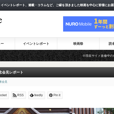
、イベントレポート、連載・コラムなど、ご縁を頂きました映画を中心に皆様にお届
、イベントレポート、連載・コラムなど、ご縁を頂きました映画を中心に皆様にお届
ュー
イベントレポート
映画祭
読
※現在サイト改修中のため、一部のコンテンツ
念会見レポート
者会見
ocket
RSS
feedly
Pin it