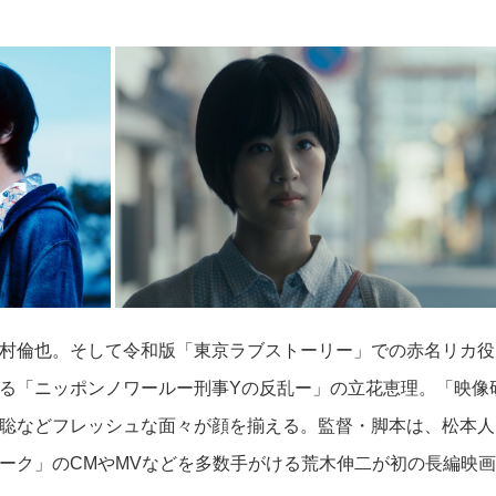
村倫也。そして令和版「東京ラブストーリー」での赤名リカ役
る「ニッポンノワールー刑事Yの反乱ー」の立花恵理。「映像
聡などフレッシュな面々が顔を揃える。
監督・脚本は、松本人
ーク」のCMやMVなどを多数手がける荒木伸二が初の長編映画