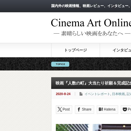
国内外の映画情報、映画レビュー、インタビュー
国内外の映画情報、映画レビュー、インタビュー
トップページ
インタビ
映画『人数の町』大当たり祈願＆完成記
2020-8-24
イベントレポート
,
日本映画
,
記
Post
Share
Hatena
P