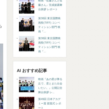
映画『佐藤さんと佐
藤さん』完成披露舞
台挨拶 レポート
第38回 東京国際映
画祭(TIFF) コンペ
も
ティション部門 映
画『...
第38回 東京国際映
画祭(TIFF) コンペ
ティション部門 映
画『...
AI おすすめ記事
映画『あの星が降る
丘で、君とまた出会
いたい。』公開記念
舞台挨拶 レ...
第49回 日本アカデ
ミー賞 授賞式 レポ
ート