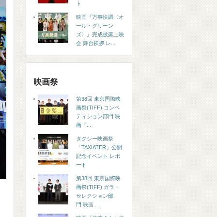
ト
映画『万事快調〈オ
ール・グリーン
ズ〉』完成披露上映
会 舞台挨拶 レ...
映画祭
第38回 東京国際映
画祭(TIFF) コンペ
ティション部門 映
画『...
タクシー映画祭
「TAXIATER」公開
記念イベント レポ
ート
第38回 東京国際映
画祭(TIFF) ガラ・
セレクション部
門 映画...