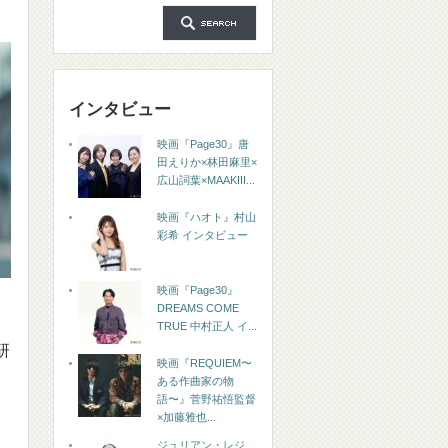
インタビュー
映画『Page30』唐
田えりか×林田麻里×
広山詞葉×MAAKIII...
映画『ハオト』村山
彩希 インタビュー
映画『Page30』
DREAMS COME
TRUE 中村正人 イ...
研
映画『REQUIEM〜
ある作曲家の物
語〜』菅野祐悟監督
×加藤雅也...
ジュリアン・レジ