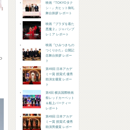
映画『TOKYOタク
シ－』大ヒット御礼
舞台挨拶 レポート
映画『プラダを着た
悪魔２』ジャパンプ
レミア レポート
映画『ひみつきちの
つくりかた』公開記
念舞台挨拶 レポー
っ
ト
第49回 日本アカデ
ミー賞 授賞式 優秀
助演女優賞 レポー
ト
第4回 横浜国際映画
祭レッドカーペット
＆船上パーティー
レポート
第49回 日本アカデ
ミー賞 授賞式 優秀
助演男優賞 レポー