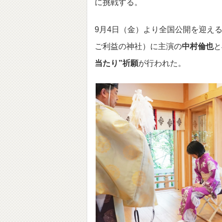
に挑戦する。
9月4日（金）より全国公開を迎え
ご利益の神社）に主演の
中村倫也
と
当たり”祈願
が行われた。