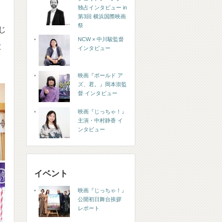
独占インタビュー in
第3回 横浜国際映画
祭
じ
NCW × 中川駿監督
大
インタビュー
映画『ボールド ア
ズ、君。』岡本崇監
督 インタビュー
映画『じっちゃ！』
主演・中村静香 イ
ンタビュー
イベント
映画『じっちゃ！』
公開初日舞台挨拶
レポート