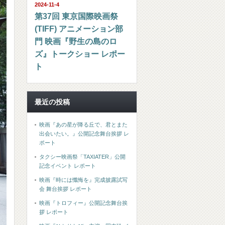
2024-11-4
第37回 東京国際映画祭
(TIFF) アニメーション部
門 映画『野生の島のロ
ズ』トークショー レポー
ト
最近の投稿
映画『あの星が降る丘で、君とまた
出会いたい。』公開記念舞台挨拶 レ
ポート
タクシー映画祭「TAXIATER」公開
記念イベント レポート
映画『時には懺悔を』完成披露試写
会 舞台挨拶 レポート
映画『トロフィー』公開記念舞台挨
拶 レポート