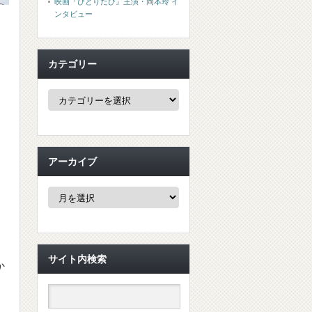
映画『ひとりたび』主演・岡本玲 イ
ンタビュー
カテゴリー
カ
テ
ゴ
リ
ー
アーカイブ
ア
ー
カ
イ
ブ
サイト内検索
か
さ