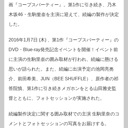
画『コープスパーティー』。
第1作に引き続き、乃⽊
木坂46・⽣駒里奈を主演に迎えて、続編の製作が決定
した。
2016年1月7日 (木) 、第1作『コープスパーティー』の
DVD・Blue-ray発売記念イベントを開催！イベント前
に主演の⽣駒⾥奈の囲み取材が行われ、続編に懸ける
思いが語られた。また、続編に出演予定の池岡亮亮
介、前田希美、JUN（BEE SHUFFLE）、原作者の祁
答院慎、第1作に引き続きメガホンをとる⼭⽥雅史監
督とともに、フォトセッションが実施された。
続編製作決定に関する囲み取材での主演 生駒里奈のコ
メントとフォトセッションの写真をお届けする。