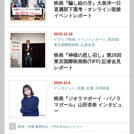
映画『騙し絵の牙』大泉洋一日
直属部下選考・オンライン面接
イベントレポート
2015-11-16
イタリア映画
,
イベントレポート
,
第28回
東京国際映画祭
,
記者会見
映画『神様の思し召し』第28回
東京国際映画祭(TIFF) 記者会見
レポート
2020-11-6
インタビュー
,
俳優
,
女優
,
日本映画
映画『ジオラマボーイ・パノラ
マガール』山田杏奈 インタビュ
ー
映画『俳優 亀岡拓次』(The Actor) レビュー