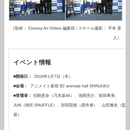
［取材： Cinema Art Online 編集部 / スチール撮影： 平本 直
人］
イベント情報
■開催日：
2016年1月7日（木）
■会場：
アニメイト新宿 B2 animate hall SHINJUKU
■登壇者：
生駒里奈（乃木坂46）、池岡亮介、前田希美、
JUN（BEE SHUFFLE）、祁答院慎（原作者）、山田雅史（監
督）