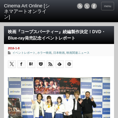
menu
映画『コープスパーティー』続編製作決定！DVD・
Blue-ray発売記念イベントレポート
2016-1-8
イベントレポート
,
ホラー映画
,
日本映画
,
映画関連ニュース