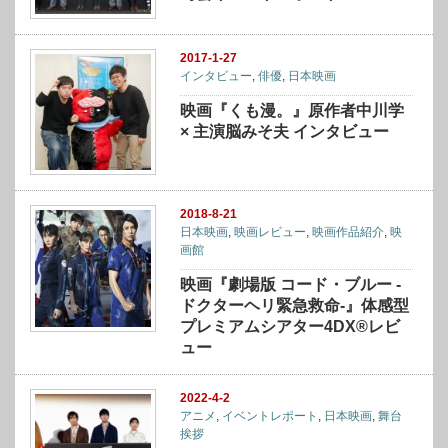
2017-1-27
インタビュー
,
俳優
,
日本映画
映画『くも漫。』原作者中川学
× 主演脳みそ夫 インタビュー
2018-8-21
日本映画
,
映画レビュー
,
映画作品紹介
,
映
画館
映画『劇場版 コード・ブルー -
ドクターヘリ緊急救命-』体感型
プレミアムシアター4DX®レビ
ュー
2022-4-2
アニメ
,
イベントレポート
,
日本映画
,
舞台
挨拶