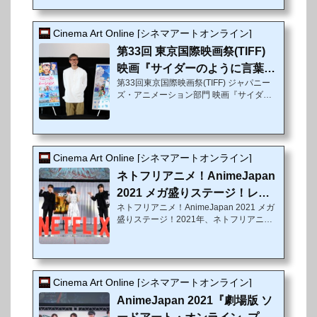
⽇（祝・⽊）に全国公開を迎えた。⾳楽セ
ンスと繊細な感情描写に定評のあるイシグ
ロキョウヘイ監督の描く、地⽅都市の少年
Cinema Art Online [シネマアートオンライン]
少⼥たちの⽇常を鮮やかに彩る⻘春ラブグ
第33回 東京国際映画祭(TIFF)
ラフィティ。コミュニケーションが苦⼿な
俳句少年チェリーを初映画・初声優・初主
映画『サイダーのように言葉が
演となった歌舞伎界の新星・市川染五郎、
第33回東京国際映画祭(TIFF) ジャパニー
湧き上がる』Q&Aレ...
⾒た⽬を気にしてマスクが⼿放せない⼈気
ズ・アニメーション部門 映画『サイダー
動画主・スマイルを若⼿随⼀の確かな表現
のように言葉が湧き上がる』Q&A2021年
⼒で...
初夏、待望の新公開⽇が決定！さらにイシ
グロキョウヘイ監督がYouTuberデビュ
ー！？11月3日（火）、第33回東京国際映
画祭（33rd Tokyo Inernational Film Festiv
Cinema Art Online [シネマアートオンライン]
al / TIFF）ジャパニーズ・アニメーション
ネトフリアニメ！AnimeJapan
部門にて、劇場オリジナルアニメーション
映画『サイダーのように言葉が湧き上が
2021 メガ盛りステージ！レポ
る』が上映された。物語は、⼈とのコミュ
ネトフリアニメ！AnimeJapan 2021 メガ
ート
ニケーションが苦⼿な俳句少年と、コンプ
盛りステージ！2021年、ネトフリアニメ
レックスを隠すマスク少⼥。何の変哲もな
は約40本!!「Yasuke -ヤスケ-」「エデン」
い郊外...
「終末のワルキューレ」など 話題作の最
新情報と特別映像が一挙解禁!!津田健次
郎、高野麻里佳、森川智之も熱いトークを
展開!!3月27日（土）、世界最大級のアニ
Cinema Art Online [シネマアートオンライン]
メイベント「AnimeJapan 2021」のAJス
AnimeJapan 2021『劇場版 ソ
テージ＜無限大（Infinity）RED STAGE＞
にて行われた「ネトフリアニメ！AnimeJa