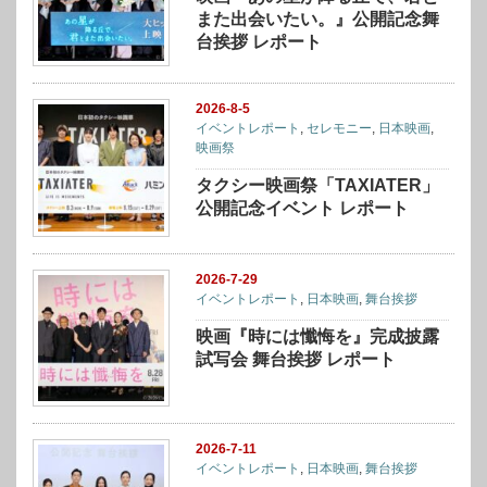
また出会いたい。』公開記念舞
台挨拶 レポート
2026-8-5
イベントレポート
,
セレモニー
,
日本映画
,
映画祭
タクシー映画祭「TAXIATER」
公開記念イベント レポート
2026-7-29
イベントレポート
,
日本映画
,
舞台挨拶
映画『時には懺悔を』完成披露
試写会 舞台挨拶 レポート
2026-7-11
イベントレポート
,
日本映画
,
舞台挨拶