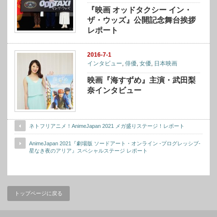
『映画 オッドタクシー イン・
ザ・ウッズ』公開記念舞台挨拶
レポート
2016-7-1
インタビュー
,
俳優
,
女優
,
日本映画
映画『海すずめ』主演・武田梨
奈インタビュー
ネトフリアニメ！AnimeJapan 2021 メガ盛りステージ！レポート
AnimeJapan 2021『劇場版 ソードアート・オンライン -プログレッシブ-
星なき夜のアリア』スペシャルステージ レポート
トップページに戻る