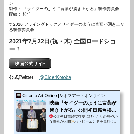
ン
製作： 『サイダーのように⾔葉が湧き上がる』製作委員会
配給： 松⽵
© 2020 フライングドッグ／サイダーのように⾔葉が湧き上が
る製作委員会
2021年7月22日(祝・木) 全国ロードショ
ー！
公式Twitter：
@CiderKotoba
Cinema Art Online [シネマアートオンライン]
映画『サイダーのように言葉が
湧き上がる』公開初日舞台挨拶
公開初日舞台挨拶夏にぴったりの爽やか
レポート
な映画が公開
ハッピーエンドを見届けよ
う！劇場オリジナルアニメーション『サイ
ダーのように⾔葉が湧き上がる』が7⽉22