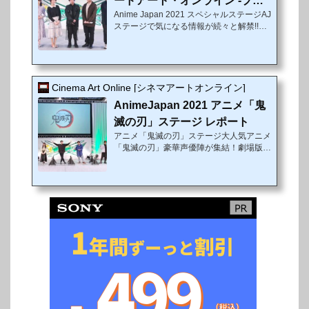
ードアート・オンライン -プロ
pan 2021 メガ盛りステージ！」に、「極
Anime Japan 2021 スペシャルステージAJ
グレッシブ- 星なき夜の...
主夫道」から主人公・龍役の津田健次郎、
ステージで気になる情報が続々と解禁!!新
「エデン」からは主人公・サラ役の高野麻
キャラクター・ミトの声優を務める水瀬い
里佳、「バイオハ...
のりがサプライズ登壇
3月27日（土）、
28日（日）の2日間に渡ってオンライン開
催される世界最大級のアニメイベント「A
nimeJapan 2021」。1日目、 AJステージ
Cinema Art Online [シネマアートオンライン]
＜繋（Connect）GREEN STAGE＞にて
AnimeJapan 2021 アニメ「鬼
『劇場版 ソードアート・オンライン -プロ
グレッシブ- 星なき夜のアリア』スペシャ
滅の刃」ステージ レポート
ルステージが行われ、ライブ配信された。
アニメ「鬼滅の刃」ステージ大人気アニメ
ステージには、松岡禎丞（キリト役）、戸
「鬼滅の刃」豪華声優陣が集結！劇場版&
松遥（アスナ役）、川原礫（原作）、abe
『遊郭編』の魅力を語る!!原作単行本1巻
c（原作イラスト...
～23巻で累計発行部数が1億5,000万部を
突破した集英社ジャンプ コミックスより
刊行中の吾峠呼世晴による漫画作品を原作
とし、2019年に放送が開始された TVアニ
メ「鬼滅の刃」。家族を鬼に殺された少
年・竈門炭治郎かまどたんじろうが、鬼に
なった妹の禰豆子ねずこを人間に戻すた
め、《鬼殺隊》へ入隊することから始まる
本作は、人と鬼の切ない物語、鬼気迫る剣
戟、そして時折描かれるコミカルなシーン
も人気を...