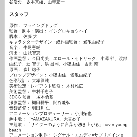
⾕浩史、坂本真綾、⼭寺宏⼀
スタッフ
原作： フライングドッグ
監督・脚本・演出： イシグロキョウヘイ
脚本： 佐藤 ⼤
キャラクターデザイン・総作画監督： 愛敬由紀⼦
⾳楽： ⽜尾憲輔
演出： ⼭城智恵
作画監督： ⾦⽥尚美、エロール・セドリック、⼩澤 郁、渡部
由紀⼦、辻 智⼦、洪 昌熙、⼩磯由佳、吉⽥ 南
原画： 森川聡⼦
プロップデザイン： ⼩磯由佳、愛敬由紀⼦
⾊彩設計： ⼤塚眞純
美術設定・レイアウト監修： ⽊村雅広
美術監督： 中村千恵⼦
3DCG 監督： 塚本倫基
撮影監督： 棚⽥耕平、関⾕能弘
⾳響監督： 明⽥川 仁
アニメーションプロデューサー： ⼩川拓也
劇中歌：「YAMAZAKURA」⼤貫妙⼦
主題歌：「サイダーのように⾔葉が湧き上がる」never young
beach
アニメーション制作： シグナル・エムディ×サブリメイショ