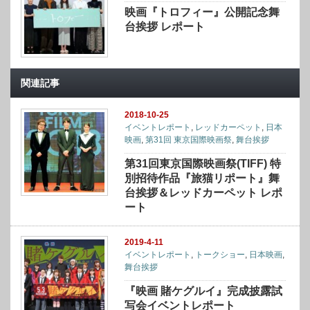
映画『トロフィー』公開記念舞
台挨拶 レポート
関連記事
2018-10-25
イベントレポート
,
レッドカーペット
,
日本
映画
,
第31回 東京国際映画祭
,
舞台挨拶
第31回東京国際映画祭(TIFF) 特
別招待作品『旅猫リポート』舞
台挨拶＆レッドカーペット レポ
ート
2019-4-11
イベントレポート
,
トークショー
,
日本映画
,
舞台挨拶
『映画 賭ケグルイ』完成披露試
写会イベントレポート