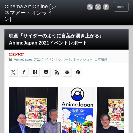
menu
映画『サイダーのように言葉が湧き上がる』
AnimeJapan 2021イベントレポート
2021-3-27
AnimeJapan
,
アニメ
,
イベントレポート
,
トークショー
,
日本映画