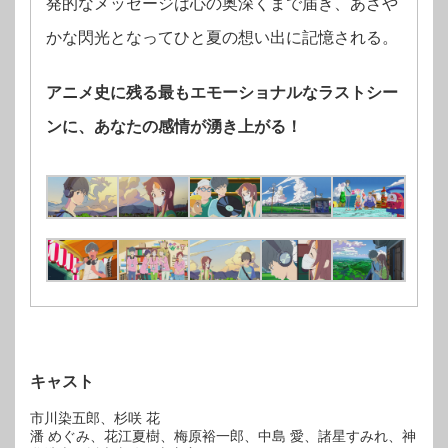
発的なメッセージは⼼の奥深くまで届き、あざや
かな閃光となってひと夏の想い出に記憶される。
アニメ史に残る最もエモーショナルなラストシー
ンに、あなたの感情が湧き上がる！
キャスト
市川染五郎、杉咲 花
潘 めぐみ、花江夏樹、梅原裕⼀郎、中島 愛、諸星すみれ、神