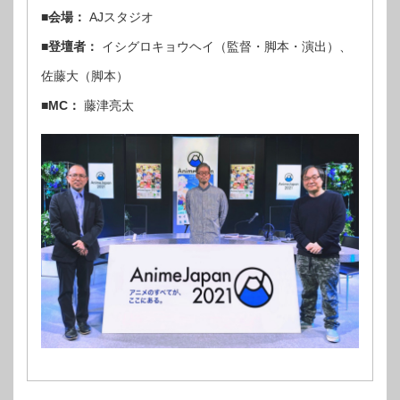
■会場：
AJスタジオ
■登壇者：
イシグロキョウヘイ（監督・脚本・演出）、
佐藤大（脚本）
■MC：
藤津亮太