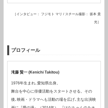
［インタビュー： フジモト マリ / スチール撮影： 坂本 貴
光］
プロフィール
滝藤 賢一 (Kenichi Takitou)
1976年生まれ､愛知県出身。
舞台を中心に俳優活動をスタートさせる。その
後､映画・ドラマへも活動の場を広げ､主な出演映
画に『愛の渦』（2014年）､『はなちゃんのみそ