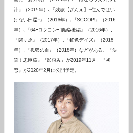
汁』（2015年）､『残穢【ざんえ】−住んではい
けない部屋−』（2016年）､『SCOOP!』（2016
年）､『64ｰロクヨンｰ 前編/後編』（2016年）､
『関ヶ原』（2017年）､『虹色デイズ』（2018
年）､『孤狼の血』（2018年）などがある。『決
算！忠臣蔵』『影踏み』が2019年11月、『初
恋』が2020年2月に公開予定。