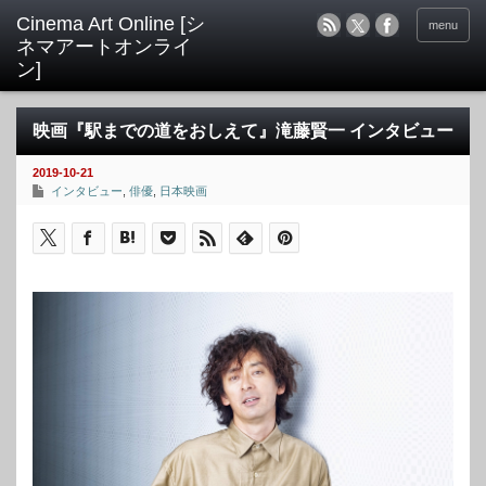
menu
映画『駅までの道をおしえて』滝藤賢一 インタビュー
2019-10-21
インタビュー
,
俳優
,
日本映画