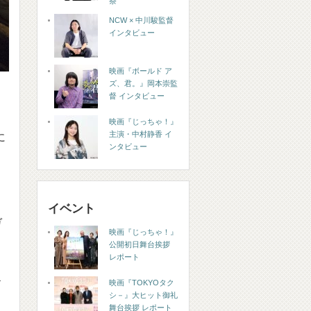
祭
NCW × 中川駿監督
インタビュー
映画『ボールド ア
ズ、君。』岡本崇監
督 インタビュー
映画『じっちゃ！』
主演・中村静香 イ
に
ンタビュー
イベント
ガ
映画『じっちゃ！』
公開初日舞台挨拶
レポート
ド
映画『TOKYOタク
シ－』大ヒット御礼
舞台挨拶 レポート