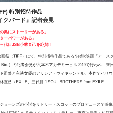
FF) 特別招待作品
クエイクバード』記者会見
の奥にストーリーがある」
ターパワーがある」
代目JSB小林直己を絶賛!!
画祭（TIFF）にて、特別招待作品であるNetflix映画『アース
ke Bird）の記者会見が六本木アカデミーヒルズ49で行われ、来
ド監督と主演女優のアリシア・ヴィキャンデル、本作でハリウ
XILE、三代目 J SOUL BROTHERS from EXILE
ジョーンズの小説をリドリー・スコットのプロデュースで映像
台に繰り広げられるサスペンス・ミステリー。東京と新潟・佐渡