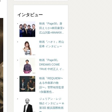
インタビュー
映画『Page30』唐
田えりか×林田麻里×
広山詞葉×MAAKIII...
映画『ハオト』村山
彩希 インタビュー
映画『Page30』
DREAMS COME
TRUE 中村正人 イ...
映画『REQUIEM〜
ある作曲家の物
語〜』菅野祐悟監督
×加藤雅也...
ジュリアン・レジ
独占インタビュー in
第3回 横浜国際映画