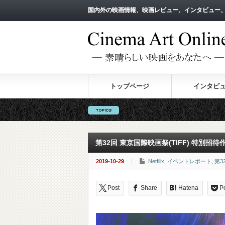
国内外の映画情報、映画レビュー、インタビュー
国内外の映画情報、映画レビュー、インタビュー
トップページ
インタビ
第32回 東京国際映画祭(TIFF) 特別
2019-10-29
Netfilix
,
イベントレポート
,
第3
Post
Share
Hatena
P