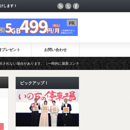
けします！
けします！
者プレゼント
お問い合わせ
。（一時的に最新コンテンツのページ更新が制限されています）
第4
ピックアップ！