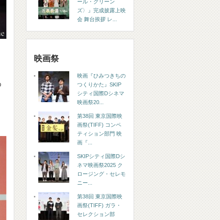
ール・グリーン
ズ〉』完成披露上映
会 舞台挨拶 レ...
映画祭
映画『ひみつきちの
わ
つくりかた』SKIP
シティ国際Dシネマ
映画祭20...
第38回 東京国際映
画祭(TIFF) コンペ
ティション部門 映
画『...
SKIPシティ国際Dシ
ネマ映画祭2025 ク
ロージング・セレモ
ニー...
第38回 東京国際映
画祭(TIFF) ガラ・
セレクション部