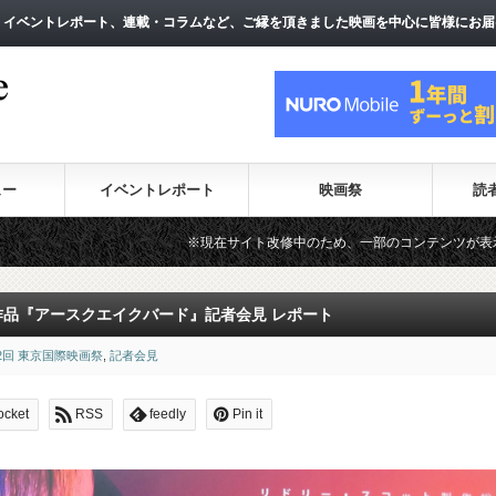
、イベントレポート、連載・コラムなど、ご縁を頂きました映画を中心に皆様にお届
、イベントレポート、連載・コラムなど、ご縁を頂きました映画を中心に皆様にお届
ュー
イベントレポート
映画祭
読
※現在サイト改修中のため、一部のコンテンツが表示されない場合があります
招待作品『アースクエイクバード』記者会見 レポート
2回 東京国際映画祭
,
記者会見
ocket
RSS
feedly
Pin it