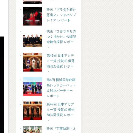
映画『プラダを着た
よ
悪魔２』ジャパンプ
レミア レポート
映画『ひみつきちの
つくりかた』公開記
念舞台挨拶 レポー
ト
第49回 日本アカデ
ミー賞 授賞式 優秀
助演女優賞 レポー
ト
第4回 横浜国際映画
祭レッドカーペット
＆船上パーティー
レポート
第49回 日本アカデ
ミー賞 授賞式 優秀
助演男優賞 レポー
ト
映画『万事快調〈オ