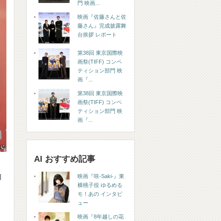
門 映画...
映画『佐藤さんと佐
藤さん』完成披露舞
台挨拶 レポート
第38回 東京国際映
画祭(TIFF) コンペ
ティション部門 映
画『...
第38回 東京国際映
画祭(TIFF) コンペ
ティション部門 映
画『...
AI おすすめ記事
的
映画『咲-Saki-』東
横桃子役 ゆるめる
モ！あの インタビ
ュー
映画『8年越しの花