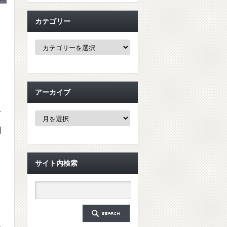
カテゴリー
カ
テ
ゴ
リ
ー
アーカイブ
ク
ア
ー
日
カ
イ
ブ
サイト内検索
島