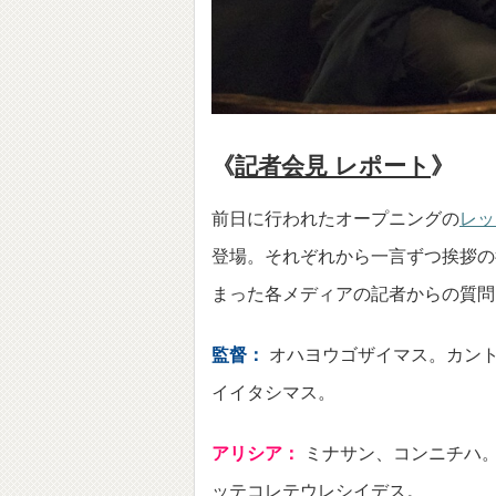
《
記者会見 レポート
》
前日に行われたオープニングの
レッ
登場。それぞれから一言ずつ挨拶の
まった各メディアの記者からの質問
監督：
オハヨウゴザイマス。カン
イイタシマス。
アリシア：
ミナサン、コンニチハ
ッテコレテウレシイデス。