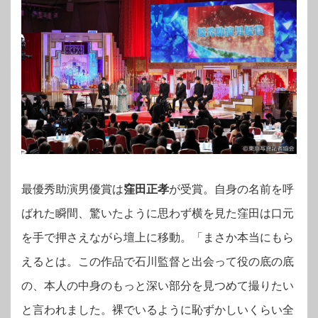
最優秀助演男優賞は
窪田正孝
が受賞。自身の
名前を呼
ばれた瞬間、驚いたように思わず横を見た窪田は口元
を手で押さえながら壇上に移動。「まさか本当にもら
えるとは。この作品で石川監督と出会って役の底の底
の、本人の中身のもっと深い部分を見つめて撮りたい
と言われました。裸でいるように恥ずかしいくらい全