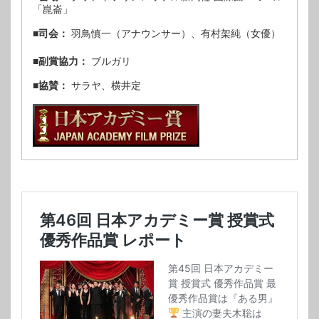
「崑崙」
■司会：
羽鳥慎一（アナウンサー）、有村架純（女優）
■副賞協力：
ブルガリ
■協賛：
サラヤ、横井定