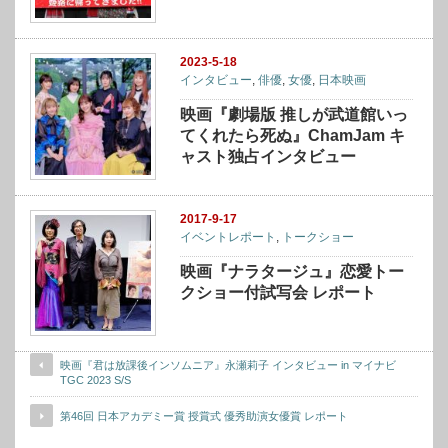
2023-5-18
インタビュー
,
俳優
,
女優
,
日本映画
映画『劇場版 推しが武道館いっ
てくれたら死ぬ』ChamJam キ
ャスト独占インタビュー
2017-9-17
イベントレポート
,
トークショー
映画『ナラタージュ』恋愛トー
クショー付試写会 レポート
映画『君は放課後インソムニア』永瀬莉子 インタビュー in マイナビ
TGC 2023 S/S
第46回 日本アカデミー賞 授賞式 優秀助演女優賞 レポート