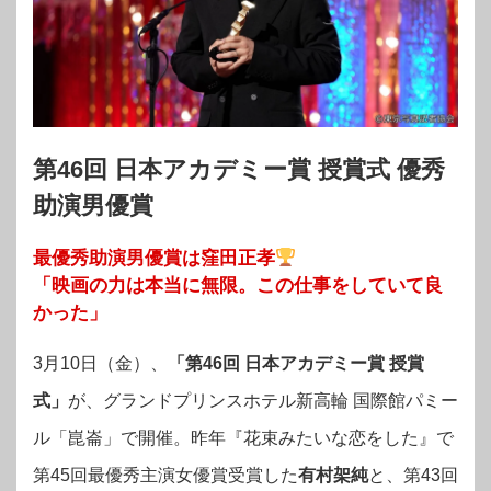
第46回 日本アカデミー賞 授賞式 優秀
助演男優賞
最優秀助演男優賞は窪田正孝
「映画の力は本当に無限。この仕事をしていて良
かった」
3月10日（金）、
「第46回 日本アカデミー賞 授賞
式」
が、グランドプリンスホテル新高輪 国際館パミー
ル「崑崙」で開催。昨年『花束みたいな恋をした』で
第45回最優秀主演女優賞受賞した
有村架純
と、第43回