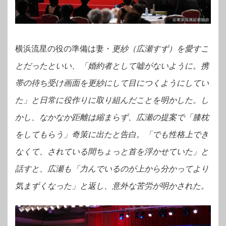
横浜流星の役の準備は妻・
更紗（広瀬すず）を愛すこ
とだったといい、「婚約者として嘘がないように。携
帯の待ち受け画面を更紗にして目につくようにしてい
た」と日常に役作りに取り組んだことを明かした。し
かし、なかなか距離は縮まらず、広瀬の提案で「膝枕
をしてもらう」奇策に出たと告白。「でも性格上でき
なくて、されている間ちょっと首を浮かせていた」と
話すと、広瀬も「力んでいるのが上から分かってより
気まずくなった」と返し、意外な苦労が明かされた。