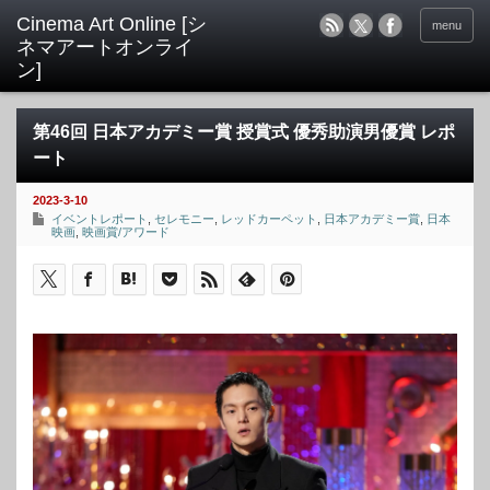
menu
第46回 日本アカデミー賞 授賞式 優秀助演男優賞 レポ
ート
2023-3-10
イベントレポート
,
セレモニー
,
レッドカーペット
,
日本アカデミー賞
,
日本
映画
,
映画賞/アワード