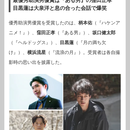
最優秀助演男優賞は『ある男』の窪田正孝
目黒蓮は大泉洋と息の合った会話で爆笑
優秀助演男優賞を受賞したのは、
柄本佑
（『ハケンア
ニメ！』）、
窪田正孝
（『ある男』）、
坂口健太郎
（『ヘルドッグス』）、
目黒蓮
（『月の満ち欠
け』）、
横浜流星
（『流浪の月』）。受賞者は各自撮
影時の思い出を披露した。