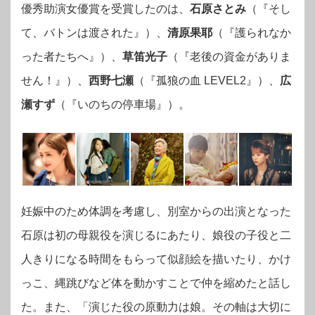
優秀助演女優賞を受賞したのは、
石原さとみ
（『そし
て、バトンは渡された』）、
清原果耶
（『護られなか
った者たちへ』）、
草笛光子
（『老後の資金がありま
せん！』）、
西野七瀬
（『孤狼の血 LEVEL2』）、
広
瀬すず
（『いのちの停車場』）。
妊娠中のため体調を考慮し、別室からの出演となった
石原は初の母親役を演じるにあたり、娘役の子役と二
人きりになる時間をもらって似顔絵を描いたり、かけ
っこ、縄跳びなど体を動かすことで仲を縮めたと話し
た。また、「演じた役の原動力は娘。その軸は大切に