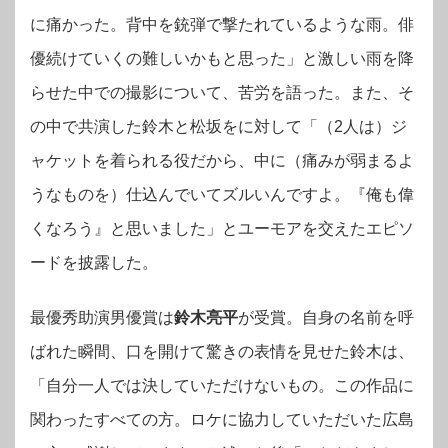
に痛かった。背中を銃弾で撃たれているような雨。俳
優続けていくの難しいかもと思った」と激しい雨を降
らせた中での撮影について、苦労を語った。また、そ
の中で共演した鈴木と松坂をに対して「（2人は）ジ
ャケットを着られる役だから、中に（痛みが弱まるよ
うなものを）仕込んでいてズルいんですよ。『俺も偉
くなろう』と思いました」とユーモアを交えたエピソ
ードを披露した。
最優秀助演男優賞は
鈴木亮平
が受賞。自身の
名前を呼
ばれた瞬間、口を開けて驚きの表情を見せた鈴木は、
「自分一人では決していただけないもの。この作品に
関わったすべての方。ロケに協力していただいた広島