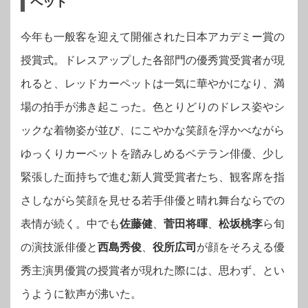
ペット
今年も一般客を迎えて開催された日本アカデミー賞の
授賞式。ドレスアップした各部門の優秀賞受賞者が現
れると、レッドカーペットは一気に華やかになり、満
場の拍手が沸き起こった。色とりどりのドレス姿やシ
ックな着物姿が並び、にこやかな笑顔を浮かべながら
ゆっくりカーペットを踏みしめるベテラン俳優、少し
緊張した面持ちで進む新人賞受賞者たち、観客席を指
さしながら笑顔を見せる若手俳優と晴れ舞台ならでの
表情が続く。中でも
佐藤健
、
菅田将暉
、
松坂桃李
ら旬
の演技派俳優と
西島秀俊
、
役所広司
が顔をそろえる優
秀主演男優賞の授賞者が現れた際には、思わず、とい
うように歓声が沸いた。