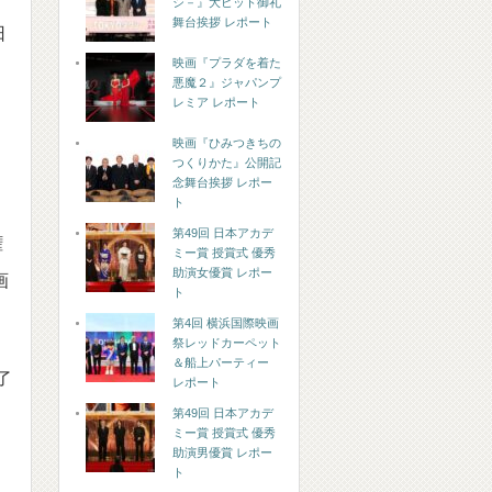
シ－』大ヒット御礼
舞台挨拶 レポート
日
映画『プラダを着た
悪魔２』ジャパンプ
レミア レポート
映画『ひみつきちの
つくりかた』公開記
念舞台挨拶 レポー
ト
第49回 日本アカデ
権
ミー賞 授賞式 優秀
助演女優賞 レポー
画
ト
第4回 横浜国際映画
祭レッドカーペット
＆船上パーティー
了
レポート
第49回 日本アカデ
ミー賞 授賞式 優秀
助演男優賞 レポー
ト