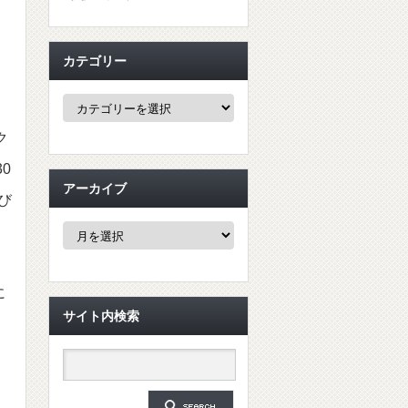
カテゴリー
カ
テ
ゴ
ク
リ
ー
0
アーカイブ
び
ア
ー
カ
イ
ブ
に
サイト内検索