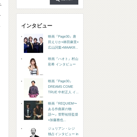
チ
ン
インタビュー
か
映画『Page30』唐
田えりか×林田麻里×
広山詞葉×MAAKIII...
映画『ハオト』村山
彩希 インタビュー
映画『Page30』
DREAMS COME
TRUE 中村正人 イ...
映画『REQUIEM〜
ある作曲家の物
語〜』菅野祐悟監督
×加藤雅也...
ジュリアン・レジ
独占インタビュー in