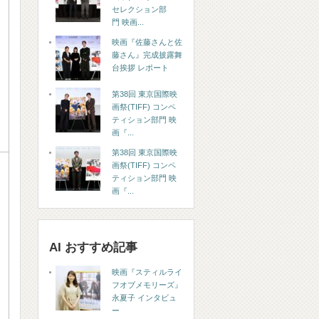
セレクション部
門 映画...
映画『佐藤さんと佐
藤さん』完成披露舞
台挨拶 レポート
第38回 東京国際映
画祭(TIFF) コンペ
ティション部門 映
画『...
第38回 東京国際映
画祭(TIFF) コンペ
ティション部門 映
画『...
AI おすすめ記事
映画『スティルライ
フオブメモリーズ』
永夏子 インタビュ
ー