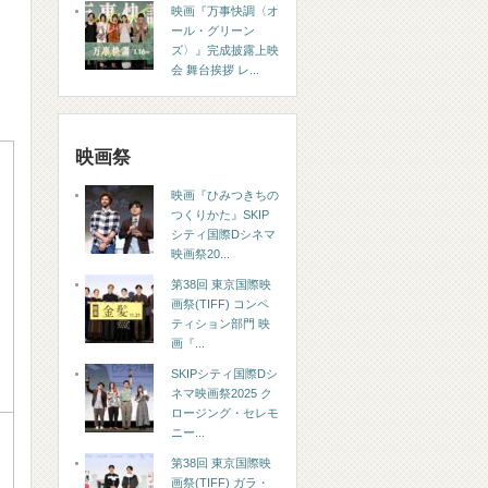
映画『万事快調〈オ
ール・グリーン
ズ〉』完成披露上映
会 舞台挨拶 レ...
映画祭
映画『ひみつきちの
つくりかた』SKIP
シティ国際Dシネマ
映画祭20...
第38回 東京国際映
画祭(TIFF) コンペ
ティション部門 映
画『...
SKIPシティ国際Dシ
ネマ映画祭2025 ク
ロージング・セレモ
ニー...
第38回 東京国際映
画祭(TIFF) ガラ・