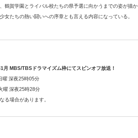
、鶴賀学園とライバル校たちの県予選に向かうまでの姿が描か
少女たちの熱い闘いへの序章とも言える内容になっている。
17年1月 MBS/TBSドラマイズム枠にてスピンオフ放送！
日曜 深夜25時05分
火曜 深夜25時28分
なる場合があります。