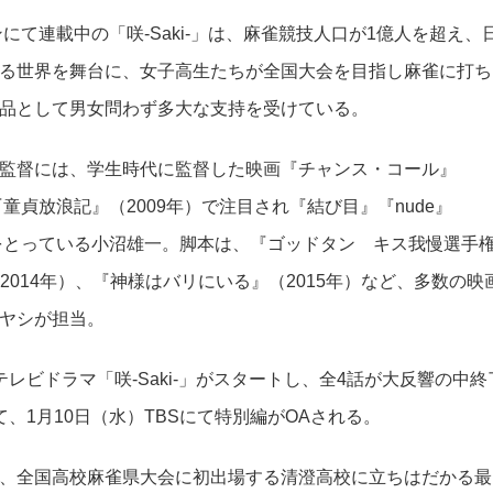
にて連載中の「咲-Saki-」は、麻雀競技人口が1億人を超え、
る世界を舞台に、女子高生たちが全国大会を目指し麻雀に打ち
品として男女問わず多大な支持を受けている。
監督には、学生時代に監督した映画『チャンス・コール』
童貞放浪記』（2009年）で注目され『結び目』『nude』
ンをとっている小沼雄一。脚本は、『ゴッドタン キス我慢選手
』（2014年）、『神様はバリにいる』（2015年）など、多数の映
ヤシが担当。
にテレビドラマ「咲-Saki-」がスタートし、全4話が大反響の中終
にて、1月10日（水）TBSにて特別編がOAされる。
、全国高校麻雀県大会に初出場する清澄高校に立ちはだかる最