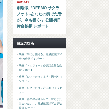
2022-2-25
劇場版『DEEMO サクラ
ノオト -あなたの奏でた音
が、今も響く-』公開初日
舞台挨拶 レポート
最近の投稿
映画『時には懺悔を』完成披露試写
会 舞台挨拶 レポート
映画『トロフィー』公開記念舞台挨
拶 レポート
映画『ひとりたび』主演・岡本玲 イ
ンタビュー
映画『ひとりたび』岩田奏 インタビ
ュー
映画『あの星が降る丘で、君とまた
出会いたい。』完成披露試写会 舞台
挨拶 レポート