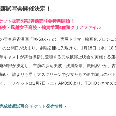
成披露試写会開催決定！
チケット販売&第2弾前売り券特典開始！
高校・風越女子高校・鶴賀学園4種類クリアファイル
青春麻雀漫画「咲-Saki-」の、実写ドラマ・映画化プロジェ
-』の公開日が決まり、劇場公開に先駆けて、1月18日（水）18:3
豪華キャストが舞台挨拶に登壇する完成披露上映会を実施する運
麻雀部が決定し、主演の浜辺美波、浅川梨奈、廣田あいか、古
揃い、誰よりも早く大スクリーンで少女たちの迫力満点のバト
。（チケットは1月7日（土）AM0:00より、TOHOシネマズ
付き完成披露試写会 チケット発売情報＞