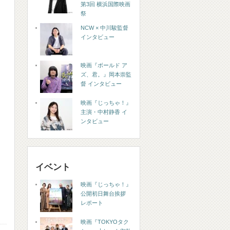
第3回 横浜国際映画
祭
NCW × 中川駿監督
インタビュー
映画『ボールド ア
ズ、君。』岡本崇監
督 インタビュー
映画『じっちゃ！』
主演・中村静香 イ
ンタビュー
イベント
映画『じっちゃ！』
公開初日舞台挨拶
レポート
映画『TOKYOタク