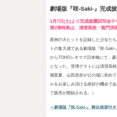
劇場版『咲-Saki-』完
1月7日(土)より完成披露試写会
第2弾特典は、清澄高校・龍門渕
異例の大ヒットを記録した少女たちの
トの集大成である劇場版『咲-Saki
からTOHOシネマズ日本橋にて、
となった。登壇ゲストには清澄高校
畑星夏、山田杏奈が公の場に初めて
ルをお楽しみ頂ける絶好の機会である
て販売が開始される。）
＜劇場版『咲-Saki-』 舞台挨拶