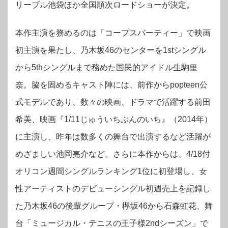
リーブル池袋ほか全国順次ロードショーが決定。
本作主演を務めるのは「コープスパーティー」で映画
初主演を果たし、乃木坂46のセンターを1stシングル
から5thシングルまで務めた国民的アイドル生駒里
奈。脇を固めるキャスト陣には、前作からpopteen公
式モデルであり、数々の映画、ドラマで活躍する前田
希美、映画『1/11じゅういちぶんのいち』（2014年）
に主演し、昨年は数多くの舞台で出演するなど活躍が
めざましい池岡亮介など。
さらに本作からは、4/18付
オリコン週間シングルランキング1位に初登場し、女
性アーティストのデビューシングル初週売上を記録し
た乃木坂46の後輩グループ・欅坂46から石森虹花、舞
台「ミュージカル・テニスの王子様2ndシーズン」で