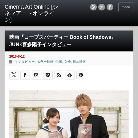
menu
映画『コープスパーティー Book of Shadows』
JUN×喜多陽子インタビュー
2016-8-12
インタビュー
,
ホラー映画
,
俳優
,
女優
,
日本映画