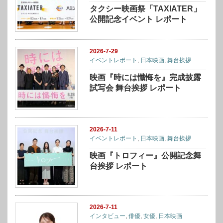
タクシー映画祭「TAXIATER」
公開記念イベント レポート
2026-7-29
イベントレポート
,
日本映画
,
舞台挨拶
映画『時には懺悔を』完成披露
試写会 舞台挨拶 レポート
2026-7-11
イベントレポート
,
日本映画
,
舞台挨拶
映画『トロフィー』公開記念舞
台挨拶 レポート
2026-7-11
インタビュー
,
俳優
,
女優
,
日本映画