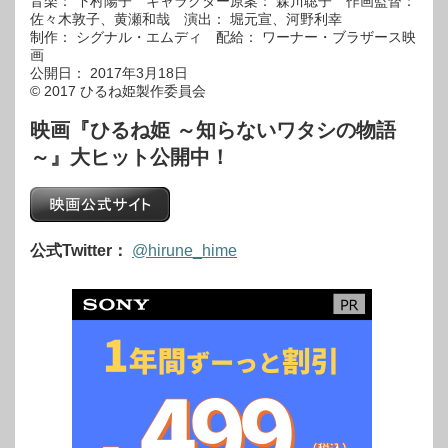
音楽： 下村陽子 キャラクター原案： 森川聡子 作画監督：
佐々木敦子、黄瀬和哉 演出： 堀元宣、河野利幸
制作： シグナル・エムディ 配給： ワーナー・ブラザース映
画
公開日： 2017年3月18日
© 2017 ひるね姫製作委員会
映画『ひるね姫 ～知らないワタシの物語
～』大ヒット公開中！
公式Twitter：
@hirune_hime