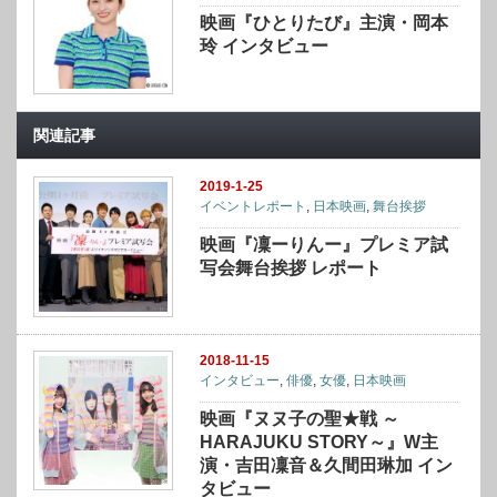
映画『ひとりたび』主演・岡本
玲 インタビュー
関連記事
2019-1-25
イベントレポート
,
日本映画
,
舞台挨拶
映画『凜ーりんー』プレミア試
写会舞台挨拶 レポート
2018-11-15
インタビュー
,
俳優
,
女優
,
日本映画
映画『ヌヌ子の聖★戦 ～
HARAJUKU STORY～』W主
演・吉田凜音＆久間田琳加 イン
タビュー