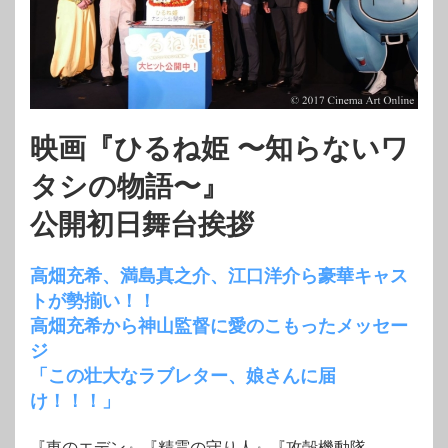
映画『ひるね姫 〜知らないワ
タシの物語〜』
公開初日舞台挨拶
高畑充希、満島真之介、江口洋介ら豪華キャス
トが勢揃い！！
高畑充希から神山監督に愛のこもったメッセー
ジ
「この壮大なラブレター、娘さんに届
け！！！」
『東のエデン』『精霊の守り人』『攻殻機動隊