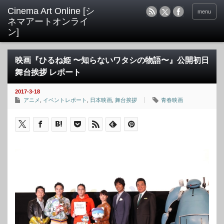
menu
映画『ひるね姫 〜知らないワタシの物語〜』公開初日
舞台挨拶 レポート
2017-3-18
アニメ
,
イベントレポート
,
日本映画
,
舞台挨拶
青春映画