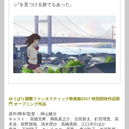
シ”を見つける旅でもあった。
ゆうばり国際ファンタスティック映画祭2017 特別招待作品部
門 オープニング作品
原作/脚本/監督： 神山健治
キャスト： 高畑充希、満島真之介、古田新太、釘宮理恵、高
木渉、前野朋哉、清水理沙、高橋英樹、江口洋介ほか