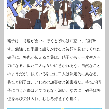
硝子は、将也が会いに行くと初めは戸惑い、逃げ出
す。勉強した手話で語りかけると笑顔を見せてくれた
硝子に、将也が伝える言葉は、硝子がもう一度生きる
力になる。似た二人は互いに惹かれあう。自然なこと
のようだが、似ている以上に二人は決定的に異なる。
将也と硝子は、いじめの加害者と被害者だ。将也が硝
子に与えた傷はとてつもなく深い。なのに、硝子は将
也を再び受け入れ、むしろ好意すら抱く。