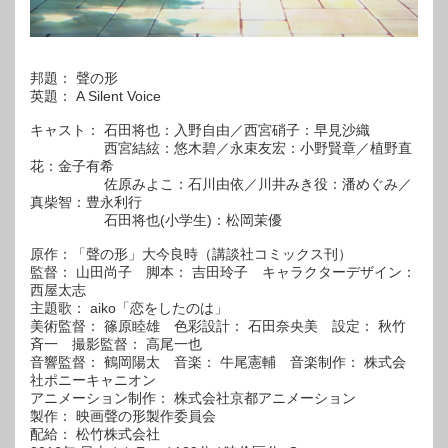
邦題： 聲の形
英題： A Silent Voice
キャスト： 石田将也：入野自由／西宮硝子：早見沙織
西宮結絃：悠木碧／永束友宏：小野賢章／植野直
花：金子有希
佐原みよこ：石川由依／川井みき役：潘めぐみ／
真柴智：豊永利行
石田将也(小学生)：松岡茉優
原作：「聲の形」大今良時（講談社コミックス刊）
監督： 山田尚子 脚本： 吉田玲子 キャラクターデザイン：
西屋太志
主題歌： aiko「恋をしたのは」
美術監督： 篠原睦雄 色彩設計： 石田奈央美 設定： 秋竹
斉一 撮影監督： 高尾一也
音響監督： 鶴岡陽太 音楽： 牛尾憲輔 音楽制作： 株式会
社ポニーキャニオン
アニメーション制作： 株式会社京都アニメーション
製作： 映画聲の形製作委員会
配給： 松竹株式会社