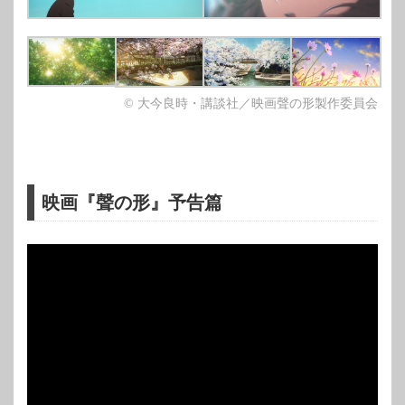
© 大今良時・講談社／映画聲の形製作委員会
映画『聲の形』予告篇