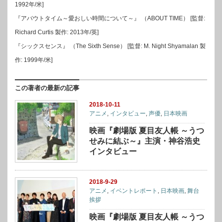
1992年/米]
『アバウトタイム～愛おしい時間について～』 （ABOUT TIME） [監督:
Richard Curtis 製作: 2013年/英]
『シックスセンス』 （The Sixth Sense） [監督: M. Night Shyamalan 製
作: 1999年/米]
この著者の最新の記事
2018-10-11
アニメ
,
インタビュー
,
声優
,
日本映画
映画『劇場版 夏目友人帳 ～うつ
せみに結ぶ～』主演・神谷浩史
インタビュー
2018-9-29
アニメ
,
イベントレポート
,
日本映画
,
舞台
挨拶
映画『劇場版 夏目友人帳 ～うつ