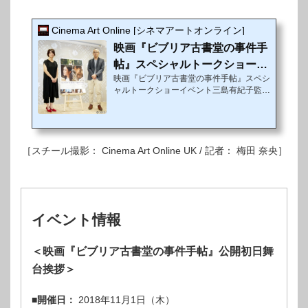
Cinema Art Online [シネマアートオンライン]
映画『ビブリア古書堂の事件手
帖』スペシャルトークショーレ
映画『ビブリア古書堂の事件手帖』スペシ
ポート
ャルトークショーイベント三島有紀子監督
のこだわりの詰まった古書堂に原作者・三
上延も大絶賛！鎌倉の片隅にあるビブリア
古書堂。その店主である篠川栞子（しのか
わ しおりこ）が古書にまつわる数々の謎
と秘密を解き明かしていく国民的大ベスト
［スチール撮影： Cinema Art Online UK / 記者： 梅田 奈央］
セラー、三上延・著「ビブリア古書堂の事
件手帖」シリーズが実写映画化され、11
月1日（木）に公開される。10月15日
（月）、映画、舞台を中心にカルチャー発
信の街として「日本版ブロードウェイ」へ
イベント情報
と進化を遂げる東京・日比谷エリアにある
HMV&BOO...
＜映画『ビブリア古書堂の事件手帖』公開初日舞
台挨拶＞
■開催日：
2018年11月1日（木）