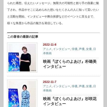
られた構想。伝えたいメッセージ。無限大の可能性と創り手の熱量に魅
了され、作品やそこに込められた想いをたくさんの人に知って貰いたい
と活動を開始。インタビューや舞台挨拶などのイベントに至るまで、
様々な角度から作品の魅力を発信している。
この著者の最新の記事
2022-11-8
アニメ
,
インタビュー
,
俳優
,
声優
,
女優
,
日
本映画
映画『ぼくらのよあけ』朴璐美
インタビュー
2022-11-7
アニメ
,
インタビュー
,
俳優
,
声優
,
女優
,
日
本映画
映画『ぼくらのよあけ』杉咲花
インタビュー