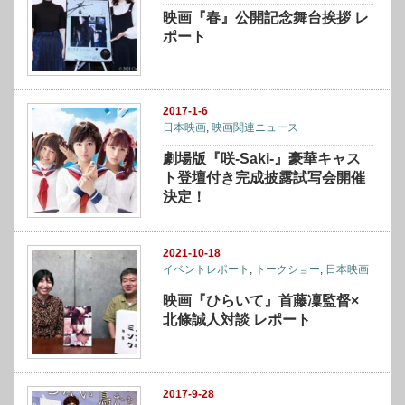
映画『春』公開記念舞台挨拶 レ
ポート
2017-1-6
日本映画
,
映画関連ニュース
劇場版『咲-Saki-』豪華キャス
ト登壇付き完成披露試写会開催
決定！
2021-10-18
イベントレポート
,
トークショー
,
日本映画
映画『ひらいて』首藤凜監督×
北條誠人対談 レポート
2017-9-28