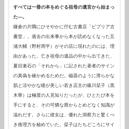
すべては一冊の本をめぐる祖母の遺言から始まっ
た―。
鎌倉の片隅にひそやかに佇む古書店「ビブリア古
書堂」。過去の出来事から本が読めなくなった五
浦大輔（野村周平）がその店に現れたのには、理
由があった。亡き祖母の遺品の中から出てきた、
夏目漱石の「それから」に記された著者のサイン
の真偽を確かめるためだ。磁器のように滑らかな
肌と涼やかな瞳が美しい若き店主の篠川栞子（黒
木華）は極度の人見知りだったが、ひとたび本を
手にすると、その可憐な唇からとめどなく知識が
溢れだす。さらに彼女は、優れた洞察力と驚くべ
き推理力を秘めていた。栞子はたちどころにサイ