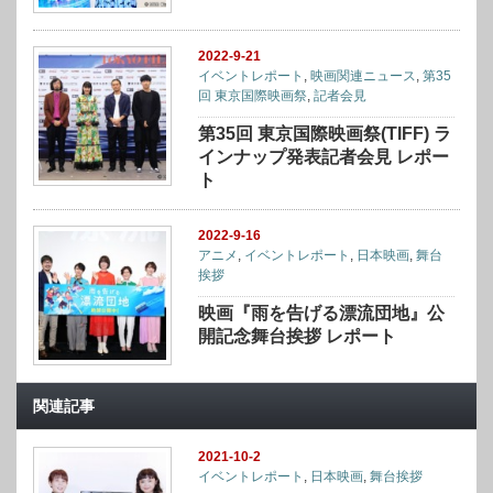
2022-9-21
イベントレポート
,
映画関連ニュース
,
第35
回 東京国際映画祭
,
記者会見
第35回 東京国際映画祭(TIFF) ラ
インナップ発表記者会見 レポー
ト
2022-9-16
アニメ
,
イベントレポート
,
日本映画
,
舞台
挨拶
映画『雨を告げる漂流団地』公
開記念舞台挨拶 レポート
関連記事
2021-10-2
イベントレポート
,
日本映画
,
舞台挨拶