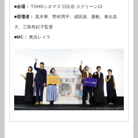
■会場：
TOHOシネマズ 日比谷 スクリーン12
■登壇者：
黒木華、野村周平、成田凌、夏帆、東出昌
大、三島有紀子監督
■MC：
奥浜レイラ