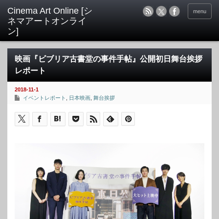
menu
映画『ビブリア古書堂の事件手帖』公開初日舞台挨拶
レポート
2018-11-1
イベントレポート
,
日本映画
,
舞台挨拶