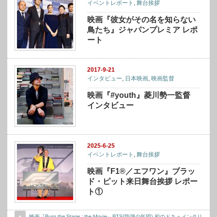
イベントレポート
,
舞台挨拶
映画『彼女がその名を知らない
鳥たち』ジャパンプレミア レポ
ート
2017-9-21
インタビュー
,
日本映画
,
映画監督
映画『#youth』菱川勢一監督
インタビュー
2025-6-25
イベントレポート
,
舞台挨拶
映画『F1®／エフワン』ブラッ
ド・ピット来日舞台挨拶 レポー
ト①
映画『Burn the Stage : the Movie』BTS(防弾少年団) 初のドキュメンタリ