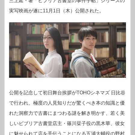
三上延・著「ビブリア古書堂の事件手帖」シリーズの
実写映画が遂に11月1日（木）公開された。
公開を記念して初日舞台挨拶がTOHOシネマズ 日比谷
で行われ、極度の人見知りだが驚くべき本の知識と優
れた洞察力で古書にまつわる謎を解き明かす、若く美
しいビブリア古書堂店主・篠川栞子役の黒木華、彼女
に魅せられて店を手伝うことになる五浦大輔役の野村