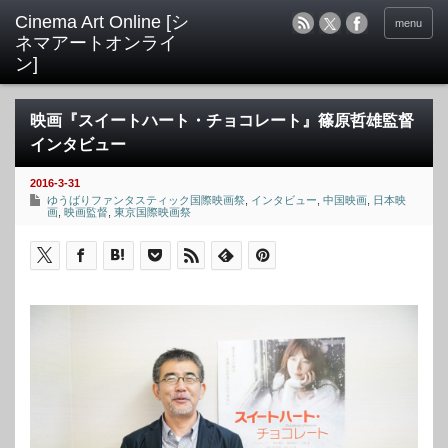
menu
映画『スイートハート・チョコレート』篠原哲雄監督
インタビュー
2016-3-31
ゆうばりファンタスティック国際映画祭
,
インタビュー
,
中国映画
,
日本映
画
,
映画監督
,
東京国際映画祭