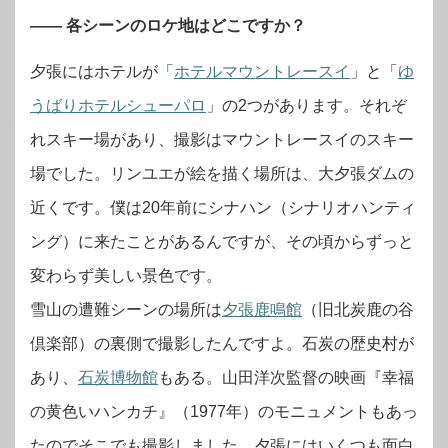
―― 各シーンのロケ地はどこですか？
夕張にはホテルが「
ホテルマウントレースイ
」と「
ゆ
うばりホテルシューパロ
」の2つがあります。それぞ
れスキー場があり、撮影はマウントレースイのスキー
場でした。リンユエが絵を描く場所は、大夕張ダムの
近くです。僕は20年前にシナハン（シナリオハンティ
ング）に来たことがあるんですが、その頃からずっと
変わらず美しい景色です。
雪山の遭難シーンの場所は
夕張鹿鳴館
（旧北炭鹿の谷
倶楽部）の裏側で撮影したんですよ。石炭の歴史村が
あり、
石炭博物館
もある。山田洋次監督の映画『幸福
の黄色いハンカチ』（1977年）のモニュメントもあっ
たのでそこでも撮影しました。夕張にはいくつも面白