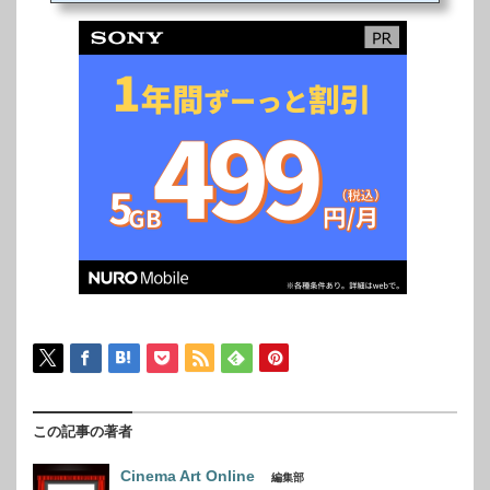
ト・チョコレート』が、シネ・リーブル池
袋にて公開初日を迎え、ヒット祈願舞台挨
拶イベントが行われた。舞台挨拶には、篠
原哲雄監督、池内博之、福地祐介、ミッシ
ェル・ミー（米子 Mi Zi）プロデューサー
が登壇し、残念ながら来日を果たせなかっ
た主演のリー・チーリンからは、日本のフ
ァンに向けたビデオメッセージがお披露目
された...
この記事の著者
Cinema Art Online
編集部