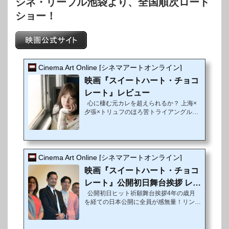
シネ・リーブル池袋より、
全国順次ロード
ショー！
Cinema Art Online [シネマアートオンライン]
映画『スイートハート・チョコ
レート』レビュー
心に棲む元カレを超えられるか？ 上海×
夕張×トリュフのほろ苦トライアングル
《ストーリー》上海の町中に建つチョコレ
ートショップ「甜心巧克力（Sweet Heart
Chocolate）」は、10周年を迎える人気の
店。リンユエ（リン・チーリン）が亡き恋
人・星野守（福地祐介）の味を引き継ぐ思
Cinema Art Online [シネマアートオンライン]
いで始めたチョコレートショップである。
映画『スイートハート・チョコ
とはいえ、10年経ってもまだ、彼女は“守
のあの味”を探していた。教わったとおり
レート』公開初日舞台挨拶 レポ
に作っても、初めて守の手作りトリュフを
公開初日ヒット祈願舞台挨拶4年の歳月
ート
口に含んだときの感動には及ばない。「大
を経ての日本公開に全員が感無量！リン・
切な人をやさしく守ろうとするように」。
チーリーンもビデオメッセージで感動を共
守が遺し...
有した。3月26日（土）、篠原哲雄監督初
の海外進出作となる映画『スイートハー