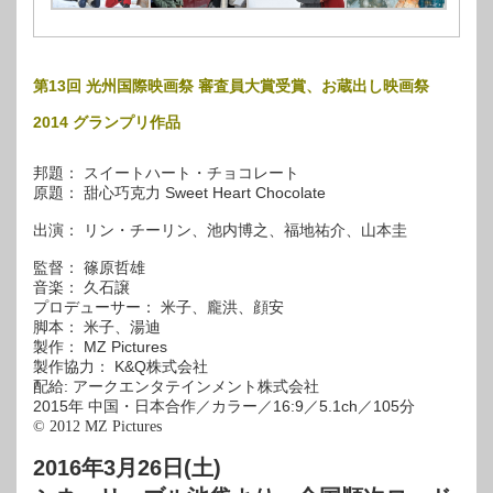
第13回 光州国際映画祭 審査員大賞受賞、お蔵出し映画祭
2014 グランプリ作品
邦題： スイートハート・チョコレート
原題： 甜心巧克力 Sweet Heart Chocolate
出演： リン・チーリン、池内博之、福地祐介、山本圭
監督： 篠原哲雄
音楽： 久石譲
プロデューサー： 米子、龐洪、顔安
脚本： 米子、湯迪
製作： MZ Pictures
製作協力： K&Q株式会社
配給: アークエンタテインメント株式会社
2015年 中国・日本合作／カラー／16:9／5.1ch／105分
© 2012 MZ Pictures
2016年3月26日(土)