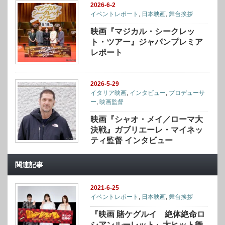
2026-6-2
イベントレポート
,
日本映画
,
舞台挨拶
映画『マジカル・シークレッ
ト・ツアー』ジャパンプレミア
レポート
2026-5-29
イタリア映画
,
インタビュー
,
プロデューサ
ー
,
映画監督
映画『シャオ・メイ／ローマ大
決戦』ガブリエーレ・マイネッ
ティ監督 インタビュー
関連記事
2021-6-25
イベントレポート
,
日本映画
,
舞台挨拶
『映画 賭ケグルイ 絶体絶命ロ
シアンルーレット』大ヒット舞