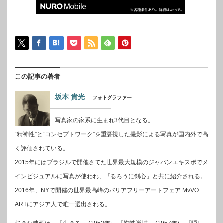
この記事の著者
坂本 貴光
フォトグラファー
写真家の家系に生まれ3代目となる。
“精神性”と“コンセプトワーク”を重要視した撮影による写真が国内外で高
く評価されている。
2015年にはブラジルで開催さてた世界最大規模のジャパンエキスポでメ
インビジュアルに写真が使われ、「るろうに剣心」と共に紹介される。
2016年、NYで開催の世界最高峰のバリアフリーアートフェア MvVO
ARTにアジア人で唯一選出される。
好きな映画は、『生きる』 (1952年)、『蜘蛛巣城』 (1957年)、『隠し