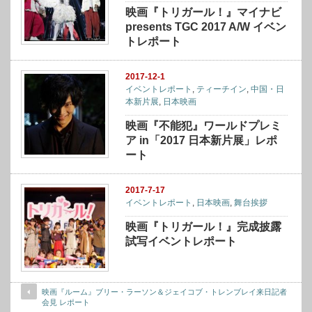
映画『トリガール！』マイナビ
presents TGC 2017 A/W イベン
トレポート
2017-12-1
イベントレポート
,
ティーチイン
,
中国・日
本新片展
,
日本映画
映画『不能犯』ワールドプレミ
ア in「2017 日本新片展」レポ
ート
2017-7-17
イベントレポート
,
日本映画
,
舞台挨拶
映画『トリガール！』完成披露
試写イベントレポート
映画『ルーム』ブリー・ラーソン＆ジェイコブ・トレンブレイ来日記者
会見 レポート