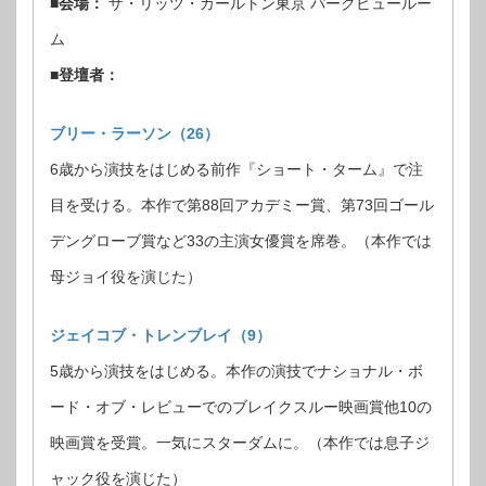
■会場：
ザ・リッツ・カールトン東京 パークビュールー
ム
■登壇者：
ブリー・ラーソン（26）
6歳から演技をはじめる前作『ショート・ターム』で注
目を受ける。本作で第88回アカデミー賞、第73回ゴール
デングローブ賞など33の主演女優賞を席巻。（本作では
母ジョイ役を演じた）
ジェイコブ・トレンブレイ（9）
5歳から演技をはじめる。本作の演技でナショナル・ボ
ード・オブ・レビューでのブレイクスルー映画賞他10の
映画賞を受賞。一気にスターダムに。（本作では息子ジ
ャック役を演じた）