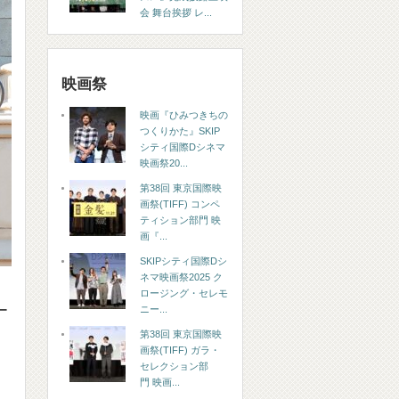
会 舞台挨拶 レ...
映画祭
映画『ひみつきちの
つくりかた』SKIP
シティ国際Dシネマ
映画祭20...
第38回 東京国際映
画祭(TIFF) コンペ
ティション部門 映
画『...
SKIPシティ国際Dシ
ネマ映画祭2025 ク
ロージング・セレモ
ー
ニー...
第38回 東京国際映
画祭(TIFF) ガラ・
セレクション部
門 映画...