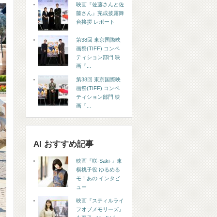
映画『佐藤さんと佐
藤さん』完成披露舞
台挨拶 レポート
第38回 東京国際映
画祭(TIFF) コンペ
ティション部門 映
画『...
第38回 東京国際映
画祭(TIFF) コンペ
ティション部門 映
画『...
AI おすすめ記事
映画『咲-Saki-』東
横桃子役 ゆるめる
モ！あの インタビ
ュー
映画『スティルライ
フオブメモリーズ』