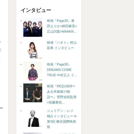
インタビュー
映画『Page30』唐
田えりか×林田麻里×
広山詞葉×MAAKIII...
。
映画『ハオト』村山
彩希 インタビュー
が
し
映画『Page30』
DREAMS COME
TRUE 中村正人 イ...
映画『REQUIEM〜
ある作曲家の物
語〜』菅野祐悟監督
×加藤雅也...
ー
ジュリアン・レジ
独占インタビュー in
第3回 横浜国際映画
祭