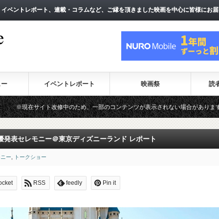
、イベントレポート、連載・コラムなど、ご縁を頂きました映画を中心に皆様にお届
、イベントレポート、連載・コラムなど、ご縁を頂きました映画を中心に皆様にお届
ュー
イベントレポート
映画祭
読
中のため、一部のコンテンツが表示されない場合があります。（一時的に最新コン
優発表セレモニー＠東京ディズニーランド レポート
モニー
,
トークショー
ocket
RSS
feedly
Pin it