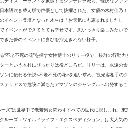
京ディズニーランドを象徴するシンデレラ城前。軽快なファン
日本語吹き替え版で声優として抜擢された、女優の木村佳乃！
のイベント登壇となった木村は「お天気にも恵まれましたし、
でイベントができてとても幸せです。思いっきり楽しみたいで
できた夢のイベントに喜びを抑えきれない様子。
る“不老不死の花”を探す女性博士のリリー役で、抜群の行動力
ターという木村にぴったりは役どころだ。リリーは、永遠の命
ゾンに伝わる伝説<不老不死の花>を追い求め、観光客相手の
ステリアスで危険に満ちたアマゾンのジャングルへ出発するこ
ルーズ”は世界中で老若男女問わずすべての世代に親しまれ、東
クルーズ：ワイルドライフ・エクスペディション」は大人気の