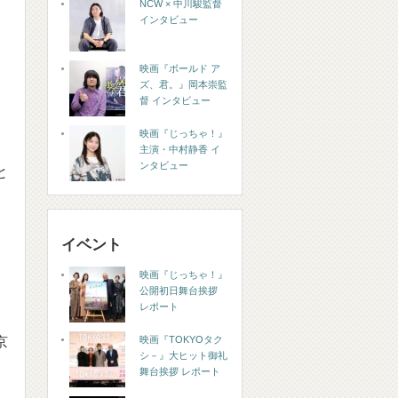
NCW × 中川駿監督
インタビュー
映画『ボールド ア
ズ、君。』岡本崇監
督 インタビュー
映画『じっちゃ！』
主演・中村静香 イ
ンタビュー
と
ク
イベント
映画『じっちゃ！』
公開初日舞台挨拶
レポート
京
映画『TOKYOタク
シ－』大ヒット御礼
舞台挨拶 レポート