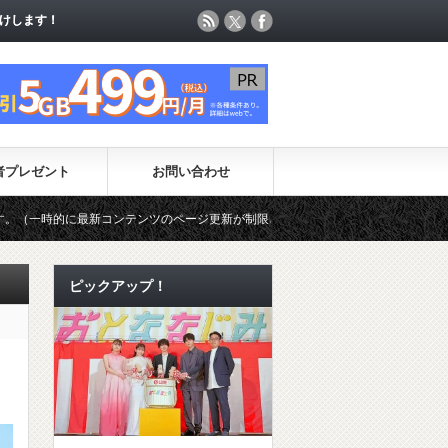
けします！
けします！
者プレゼント
お問い合わせ
テンツのページ更新が制限されています）
第49回日本アカデミー賞 
ピックアップ！