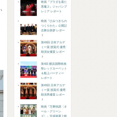
映画『プラダを着た
悪魔２』ジャパンプ
い
レミア レポート
映画『ひみつきちの
つくりかた』公開記
念舞台挨拶 レポー
ト
第49回 日本アカデ
ミー賞 授賞式 優秀
助演女優賞 レポー
ト
第4回 横浜国際映画
祭レッドカーペット
＆船上パーティー
レポート
第49回 日本アカデ
ミー賞 授賞式 優秀
助演男優賞 レポー
ト
映画『万事快調〈オ
ール・グリーン
ズ〉』完成披露上映