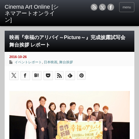
menu
映画『幸福のアリバイ～Picture～』完成披露試写会
舞台挨拶 レポート
2016-10-26
イベントレポート
,
日本映画
,
舞台挨拶