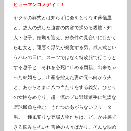
ヒューマンコメディ！！
ヤクザの葬式とは知らずに会をとりなす葬儀屋
と、故人の残した遺書の内容で揉める親族・知
人・息子。婚期を迎え、好条件の見合いに目がく
らむ女と、運悪く浮気が発覚する男。成人式とい
うハレの日に、スーツではなく特攻服で行こうと
する息子と、それを必死に止める両親。出来ちゃ
った結婚をし、出産を控えた妻の元へ向かう夫
と、あからさまに八つ当たりをする義父。ひとり
の女性をめぐり、超一流のプロ野球選手に無謀な
野球勝負を挑む、うだつのあがらないフリーター
男。一種風変りな登場人物たちは、どこか共感で
きる悩みを抱いた普通の人々ばかり。そんな悩め