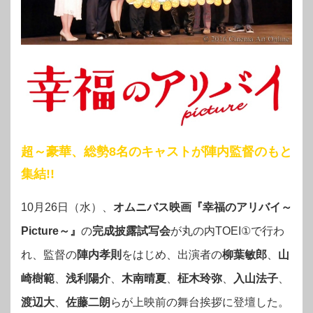
超～豪華、総勢8名のキャストが陣内監督のもと
集結!!
10月26日（水）、
オムニバス映画『幸福のアリバイ～
Picture～』
の
完成披露試写会
が丸の内TOEI①で行わ
れ、監督の
陣内孝則
をはじめ、出演者の
柳葉敏郎
、
山
崎樹範
、
浅利陽介
、
木南晴夏
、
柾木玲弥
、
入山法子
、
渡辺大
、
佐藤二朗
らが上映前の舞台挨拶に登壇した。