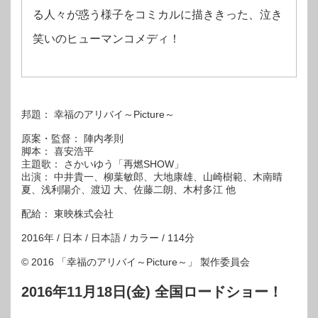
る人々が惑う様子をコミカルに描ききった、泣き
笑いのヒューマンコメディ！
邦題： 幸福のアリバイ～Picture～
原案・監督： 陣内孝則
脚本： 喜安浩平
主題歌： さかいゆう「再燃SHOW」
出演： 中井貴一、柳葉敏郎、大地康雄、山崎樹範、木南晴
夏、浅利陽介、渡辺 大、佐藤二朗、木村多江 他
配給： 東映株式会社
2016年 / 日本 / 日本語 / カラー / 114分
© 2016 「幸福のアリバイ～Picture～」 製作委員会
2016年11月18日(金) 全国ロードショー！