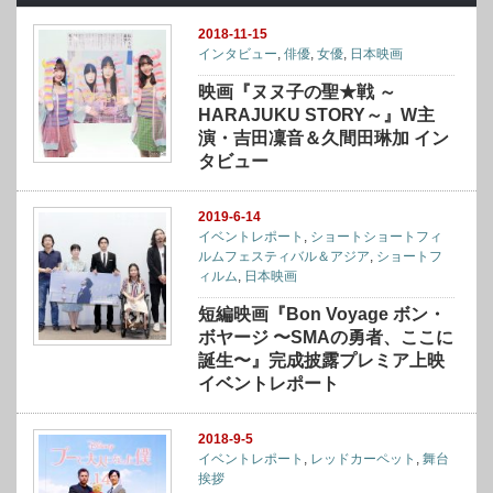
2018-11-15
インタビュー
,
俳優
,
女優
,
日本映画
映画『ヌヌ子の聖★戦 ～
HARAJUKU STORY～』W主
演・吉田凜音＆久間田琳加 イン
タビュー
2019-6-14
イベントレポート
,
ショートショートフィ
ルムフェスティバル＆アジア
,
ショートフ
ィルム
,
日本映画
短編映画『Bon Voyage ボン・
ボヤージ 〜SMAの勇者、ここに
誕⽣〜』完成披露プレミア上映
イベントレポート
2018-9-5
イベントレポート
,
レッドカーペット
,
舞台
挨拶