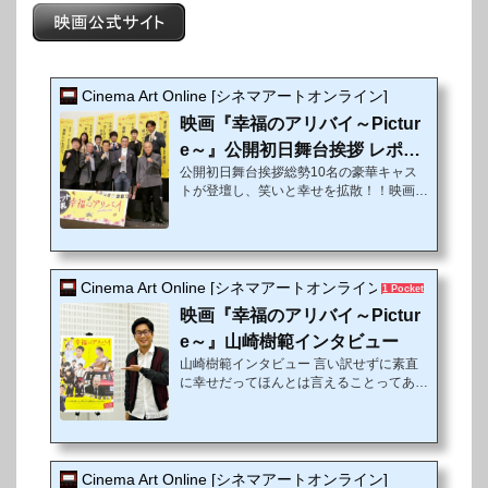
Cinema Art Online [シネマアートオンライン]
映画『幸福のアリバイ～Pictur
e～』公開初日舞台挨拶 レポー
公開初日舞台挨拶総勢10名の豪華キャス
ト
トが登壇し、笑いと幸せを拡散！！映画
『幸福のアリバイ～Picture～』の公開初
日舞台挨拶が11月18日（金）東京・丸の
内TOEI①で行われ、監督の陣内孝則をは
じめ、出演者の中井貴一、柳葉敏郎、大地
康雄、山崎樹範、浅利陽介、木南晴夏、入
Cinema Art Online [シネマアートオンライン]
1 Pocket
山法子、渡辺大、佐藤二朗が登壇した。俳
映画『幸福のアリバイ～Pictur
優として活躍する陣内孝則が、映画『スマ
イル～聖夜の奇跡～』（2007年）以来約9
e～』山崎樹範インタビュー
年ぶりにメガフォンを取ったコメディ作。
山崎樹範インタビュー 言い訳せずに素直
人生における数々の節目を舞台に、日常の
に幸せだってほんとは言えることってある
悲喜こもごもを“写真”というキーワードを
と思うんです。陣内孝則監督最新作『幸福
通して、『葬式...
（こうふく）のアリバイ～Picture～』が2
016年11月18日（金）より全国公開され
る。笑って泣ける感動のヒューマンコメデ
ィーである本作で、「episode 見合い」と
Cinema Art Online [シネマアートオンライン]