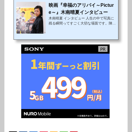
「episode 結婚」に出演し、はっきりいっ
映画『幸福のアリバイ～Pictur
て一番目立っていた山崎樹範さんに話を聞
いた。—— 早速ですが、今回の映画『幸
e～』木南晴夏インタビュー
福のアリバイ～Picture～』はどのような
木南晴夏 インタビュー 人生の中で写真に
経緯から出演することになったのでしょう
残る瞬間ってすごく大切な場面です。陣内
か？監督から直接お電話いただきました。
孝則監督が９年ぶりにメガホンをとり、人
少し前に役...
生の一大行事ともいえる「葬式」「見合
い」「成人」「誕生」「結婚」の5つのエ
ピソードを描いたオムニバス映画『幸福
(こうふく)のアリバイ～Picture～』が11月
18日（金）より公開された。観るときっ
と人生が愛おしくなる!! そんな本作で、
「episode 見合い」と「episode 結婚」に
出演、サバサバしたカメラマンを快演した
木南晴夏にインタビュー！映画『幸福のア
リバイ～Picture～』への出演ついて話を
聞いた。—— ...