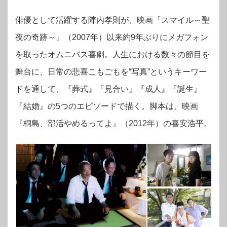
俳優として活躍する陣内孝則が、映画『スマイル～聖
夜の奇跡～』（2007年）以来約9年ぶりにメガフォン
を取ったオムニバス喜劇。人生における数々の節目を
舞台に、日常の悲喜こもごもを“写真”というキーワー
ドを通して、『葬式』『見合い』『成人』『誕生』
『結婚』の5つのエピソードで描く。脚本は、映画
『桐島、部活やめるってよ』（2012年）の喜安浩平。