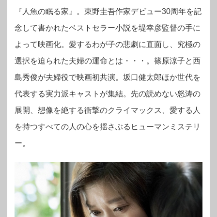
『人魚の眠る家』。東野圭吾作家デビュー30周年を記
念して書かれたベストセラー小説を堤幸彦監督の手に
よって映画化。愛するわが子の悲劇に直面し、究極の
選択を迫られた夫婦の運命とは・・・。篠原涼子と西
島秀俊が夫婦役で映画初共演。坂口健太郎ほか世代を
代表する実力派キャストが集結。先の読めない怒涛の
展開、想像を絶する衝撃のクライマックス、愛する人
を持つすべての人の心を揺さぶるヒューマンミステリ
ー。