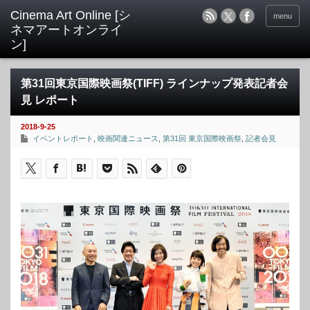
menu
第31回東京国際映画祭(TIFF) ラインナップ発表記者会
見 レポート
2018-9-25
イベントレポート
,
映画関連ニュース
,
第31回 東京国際映画祭
,
記者会見