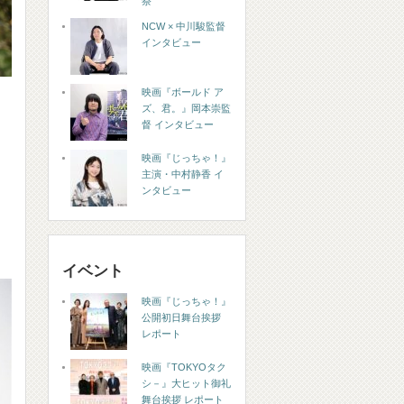
祭
NCW × 中川駿監督
インタビュー
映画『ボールド ア
ズ、君。』岡本崇監
督 インタビュー
ラ
映画『じっちゃ！』
主演・中村静香 イ
ンタビュー
う
イベント
映画『じっちゃ！』
公開初日舞台挨拶
レポート
映画『TOKYOタク
シ－』大ヒット御礼
舞台挨拶 レポート