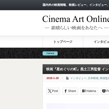
国内外の映画情報、映画レビュー、インタビュー
国内外の映画情報、映画レビュー、インタビュー
トップページ
インタビ
映画『星めぐりの町』黒土三男監督 イン
2018-1-28
インタビュー
,
日本映画
,
映画監
Post
Share
Hatena
P