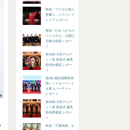
映画『プラダを着た
悪魔２』ジャパンプ
レミア レポート
映画『ひみつきちの
つくりかた』公開記
念舞台挨拶 レポー
ト
第49回 日本アカデ
ミー賞 授賞式 優秀
助演女優賞 レポー
ト
第4回 横浜国際映画
祭レッドカーペット
＆船上パーティー
レポート
第49回 日本アカデ
ミー賞 授賞式 優秀
助演男優賞 レポー
ト
の
映画『万事快調〈オ