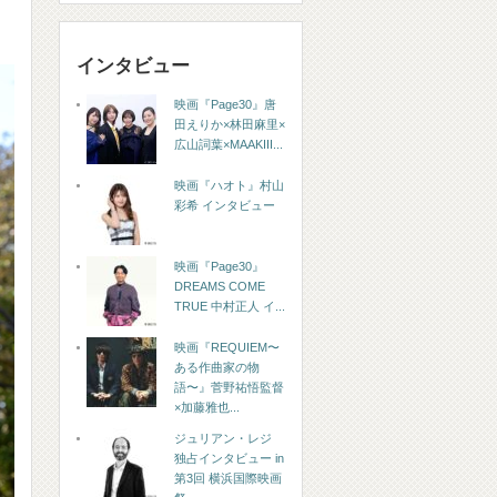
インタビュー
映画『Page30』唐
田えりか×林田麻里×
広山詞葉×MAAKIII...
映画『ハオト』村山
彩希 インタビュー
映画『Page30』
DREAMS COME
TRUE 中村正人 イ...
映画『REQUIEM〜
ある作曲家の物
語〜』菅野祐悟監督
×加藤雅也...
ジュリアン・レジ
独占インタビュー in
第3回 横浜国際映画