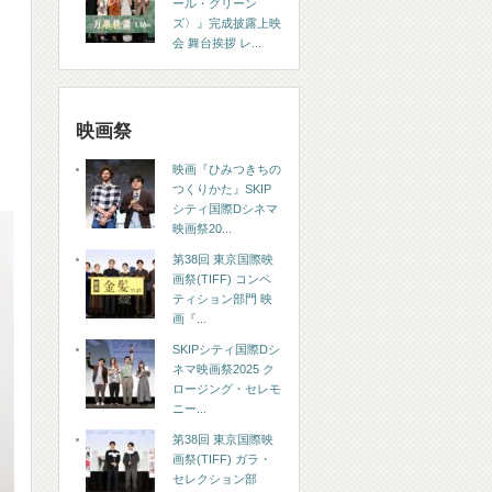
ール・グリーン
ズ〉』完成披露上映
会 舞台挨拶 レ...
映画祭
映画『ひみつきちの
つくりかた』SKIP
シティ国際Dシネマ
映画祭20...
第38回 東京国際映
画祭(TIFF) コンペ
ティション部門 映
画『...
SKIPシティ国際Dシ
ネマ映画祭2025 ク
ロージング・セレモ
ニー...
第38回 東京国際映
画祭(TIFF) ガラ・
セレクション部