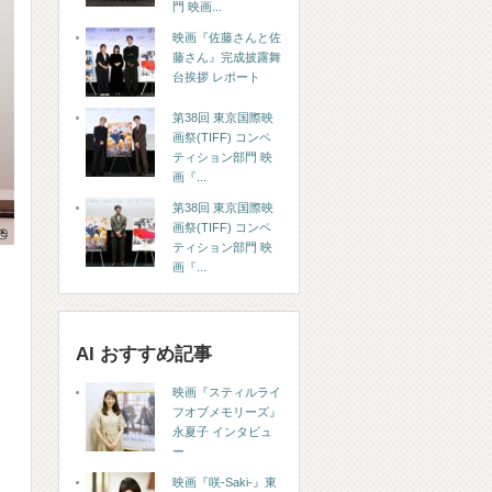
門 映画...
映画『佐藤さんと佐
藤さん』完成披露舞
台挨拶 レポート
第38回 東京国際映
画祭(TIFF) コンペ
ティション部門 映
画『...
第38回 東京国際映
画祭(TIFF) コンペ
ティション部門 映
画『...
AI おすすめ記事
映画『スティルライ
フオブメモリーズ』
永夏子 インタビュ
ー
映画『咲-Saki-』東