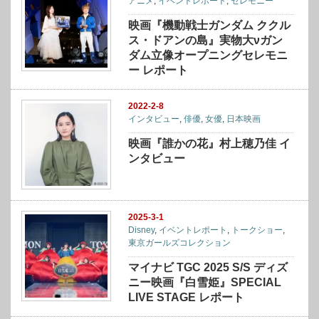
アニメ
,
イベントレポート
,
セレモニー
映画『機動戦士ガンダム ククル
ス・ドアンの島』実物大νガン
ダム立像オープニングセレモニ
ー レポート
2022-2-8
インタビュー
,
俳優
,
女優
,
日本映画
映画『誰かの花』村上穂乃佳 イ
ンタビュー
2025-3-1
Disney
,
イベントレポート
,
トークショー
,
東京ガールズコレクション
マイナビ TGC 2025 S/S ディズ
ニー映画『白雪姫』SPECIAL
LIVE STAGE レポート