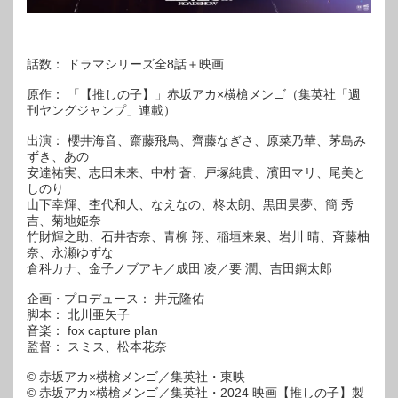
話数： ドラマシリーズ全8話＋映画
原作： 「【推しの子】」赤坂アカ×横槍メンゴ（集英社「週
刊ヤングジャンプ」連載）
出演： 櫻井海音、齋藤飛鳥、齊藤なぎさ、原菜乃華、茅島み
ずき、あの
安達祐実、志田未来、中村 蒼、戸塚純貴、濱田マリ、尾美と
しのり
山下幸輝、杢代和人、なえなの、柊太朗、黒田昊夢、簡 秀
吉、菊地姫奈
竹財輝之助、石井杏奈、青柳 翔、稲垣来泉、岩川 晴、斉藤柚
奈、永瀬ゆずな
倉科カナ、金子ノブアキ／成田 凌／要 潤、吉田鋼太郎
企画・プロデュース： 井元隆佑
脚本： 北川亜矢子
音楽： fox capture plan
監督： スミス、松本花奈
© 赤坂アカ×横槍メンゴ／集英社・東映
© 赤坂アカ×横槍メンゴ／集英社・2024 映画【推しの子】製