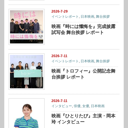
2026-7-29
イベントレポート
,
日本映画
,
舞台挨拶
映画『時には懺悔を』完成披露
試写会 舞台挨拶 レポート
2026-7-11
イベントレポート
,
日本映画
,
舞台挨拶
映画『トロフィー』公開記念舞
台挨拶 レポート
2026-7-11
インタビュー
,
俳優
,
女優
,
日本映画
映画『ひとりたび』主演・岡本
玲 インタビュー