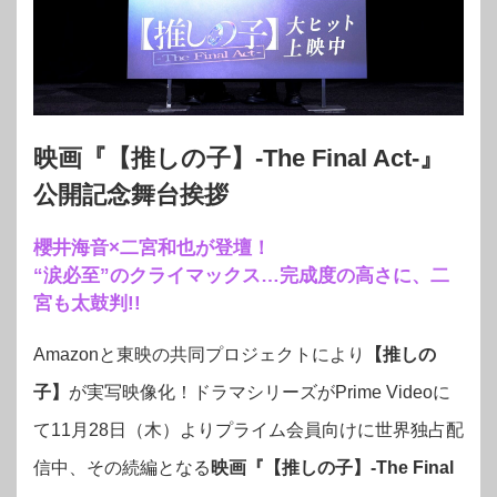
映画『【推しの子】-The Final Act-』
公開記念舞台挨拶
櫻井海音×二宮和也が登壇！
“涙必至”のクライマックス…完成度の高さに、二
宮も太鼓判!!
Amazonと東映の共同プロジェクトにより
【推しの
子】
が実写映像化！
ドラマシリーズがPrime Videoに
て11月28日（木）よりプライム会員向けに世界独占配
信中、その続編となる
映画『【推しの子】-The Final