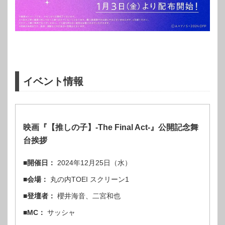
イベント情報
映画『【推しの子】-The Final Act-』公開記念舞
台挨拶
■開催日：
2024年12月25日（水）
■会場：
丸の内TOEI スクリーン1
■登壇者：
櫻井海音、二宮和也
■MC：
サッシャ