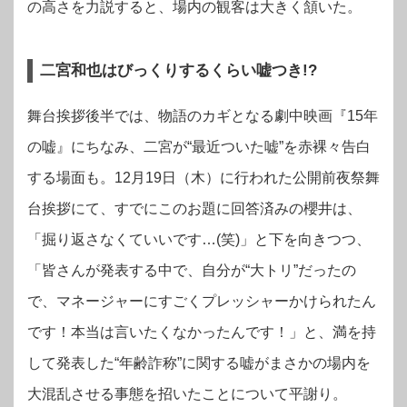
の高さを力説すると、場内の観客は大きく頷いた。
二宮和也はびっくりするくらい嘘つき!?
舞台挨拶後半では、物語のカギとなる劇中映画『15年
の嘘』にちなみ、二宮が“最近ついた嘘”を赤裸々告白
する場面も。12月19日（木）に行われた
公開前夜祭舞
台挨拶
にて、すでにこのお題に回答済みの櫻井は、
「掘り返さなくていいです…(笑)」と下を向きつつ、
「皆さんが発表する中で、自分が“大トリ”だったの
で、マネージャーにすごくプレッシャーかけられたん
です！本当は言いたくなかったんです！」と、満を持
して発表した“年齢詐称”に関する嘘がまさかの場内を
大混乱させる事態を招いたことについて平謝り。