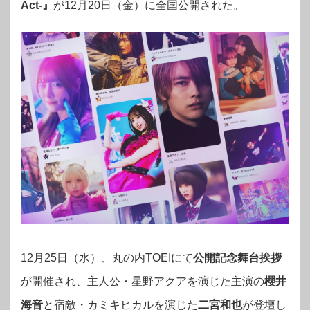
Act-』
が12月20日（金）に全国公開された
。
12月25日（水）、丸の内TOEIにて
公開記念舞台挨拶
が開催され、主人公・星野アクアを演じた主演の
櫻井
海音
と宿敵・カミキヒカルを演じた
二宮和也
が登壇し