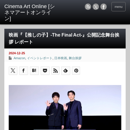
menu
映画『【推しの子】-The Final Act-』公開記念舞台挨
拶 レポート
2024-12-25
Amazon
,
イベントレポート
,
日本映画
,
舞台挨拶