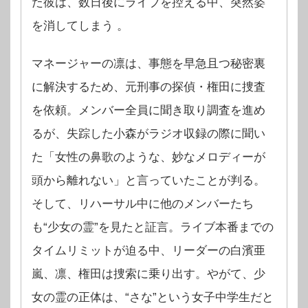
た彼は、数日後にライブを控える中、突然姿
を消してしまう 。
マネージャーの凛は、事態を早急且つ秘密裏
に解決するため、元刑事の探偵・権田に捜査
を依頼。メンバー全員に聞き取り調査を進め
るが、失踪した小森がラジオ収録の際に聞い
た「女性の鼻歌のような、妙なメロディーが
頭から離れない」と言っていたことが判る。
そして、リハーサル中に他のメンバーたち
も“少女の霊”を見たと証言。ライブ本番までの
タイムリミットが迫る中、リーダーの白濱亜
嵐、凛、権田は捜索に乗り出す。やがて、少
女の霊の正体は、“さな”という女子中学生だと