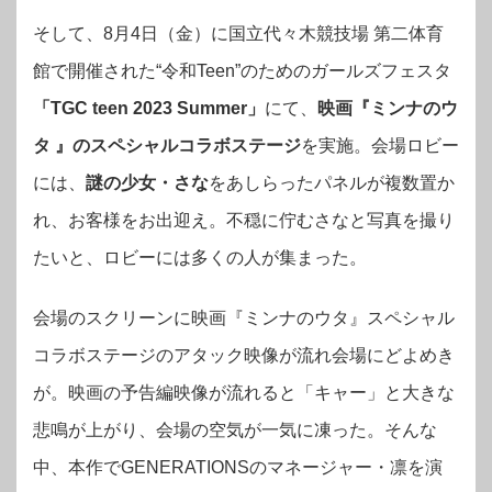
そして、8月4日（金）に国立代々木競技場 第二体育
館で開催された“令和Teen”のためのガールズフェスタ
「TGC teen 2023 Summer」
にて、
映画『ミンナのウ
タ 』のスペシャルコラボステージ
を実施。会場ロビー
には、
謎の少女・さな
をあしらったパネルが複数置か
れ、お客様をお出迎え。不穏に佇むさなと写真を撮り
たいと、ロビーには多くの人が集まった。
会場のスクリーンに映画『ミンナのウタ』スペシャル
コラボステージのアタック映像が流れ会場にどよめき
が。映画の予告編映像が流れると「キャー」と大きな
悲鳴が上がり、会場の空気が一気に凍った。そんな
中、本作でGENERATIONSのマネージャー・凛を演