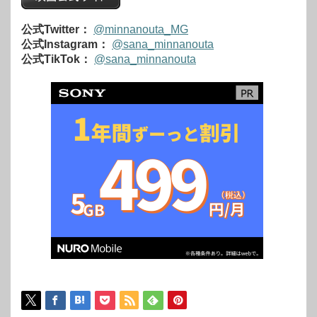
公式Twitter：
@minnanouta_MG
公式Instagram：
@sana_minnanouta
公式TikTok：
@sana_minnanouta