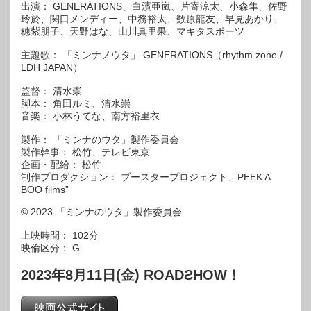
出演： GENERATIONS、白濱亜嵐、片寄涼太、小森隼、佐野
玲於、関口メンディー、中務裕太、数原龍友、早見あかり、
穂紫朋子、天野はな、山川真里果、マキタスポーツ
主題歌： 「ミンナノウタ」 GENERATIONS（rhythm zone /
LDH JAPAN）
監督： 清水崇
脚本： 角田ルミ、清水崇
音楽： 小林うてな、南方裕里衣
製作： 「ミンナのウタ」製作委員会
製作幹事： 松竹、テレビ東京
企画・配給： 松竹
制作プロダクション： ブースタープロジェクト、PEEK A
BOO films”
© 2023 「ミンナのウタ」製作委員会
上映時間： 102分
映倫区分： G
2023年8月11日(金) ROADƧHOW！