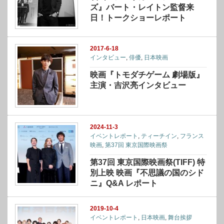
ズ』バート・レイトン監督来
日！トークショーレポート
2017-6-18
インタビュー
,
俳優
,
日本映画
映画『トモダチゲーム 劇場版』
主演・吉沢亮インタビュー
2024-11-3
イベントレポート
,
ティーチイン
,
フランス
映画
,
第37回 東京国際映画祭
第37回 東京国際映画祭(TIFF) 特
別上映 映画『不思議の国のシド
ニ』Q&A レポート
2019-10-4
イベントレポート
,
日本映画
,
舞台挨拶