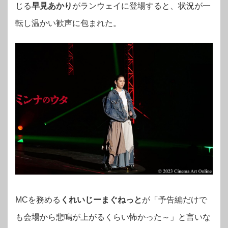
じる
早見あかり
がランウェイに登場すると、状況が一
転し温かい歓声に包まれた。
MCを務める
くれいじーまぐねっと
が「予告編だけで
も会場から悲鳴が上がるくらい怖かった～」と言いな