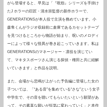
がら登場すると、早見は「『呪怨』シリーズを手掛け
たJ ホラーの巨匠・清水崇監督の新作ホラーで、
GENERATIONSが本人役で主演を務めています。小
森隼くんがラジオ収録前に倉庫であるカセットテープ
を見つけるところから物語が始まり、呪いのメロディ
ーによって様々な怪異が巻き起こっていきます。私は
GENERATIONSのマネージャー・凛役を演じてい
て、マキタスポーツさん演じる探偵・権田と共に紐解
いていきます」と作品を説明。
また、会場から悲鳴が上がった予告編に登場した女の
子ついては、「“ある音”を集めている“さな”という女子
中学生で、その音を聴いてもらいたいという願望があ
って、その素直な願いが狂気に変わっていく」と本作