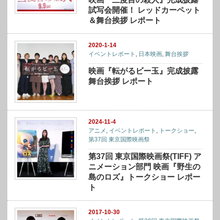
試写会開催！ レッドカーペット
＆​舞台挨拶 レポート
2020-1-14
イベントレポート
,
日本映画
,
舞台挨拶
映画『転がるビー玉』完成披露
舞台挨拶 レポート
2024-11-4
アニメ
,
イベントレポート
,
トークショー
,
第37回 東京国際映画祭
第37回 東京国際映画祭(TIFF) ア
ニメーション部門 映画『野生の
島のロズ』トークショー レポー
ト
2017-10-30