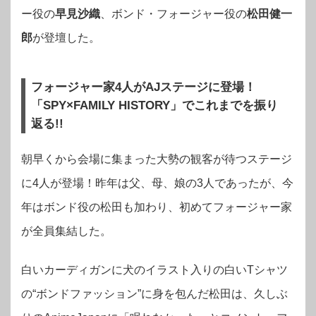
ー役の
早見沙織
、ボンド・フォージャー役の
松田健一
郎
が登壇した。
フォージャー家4人がAJステージに登場！
「SPY×FAMILY HISTORY」でこれまでを振り
返る!!
朝早くから会場に集まった大勢の観客が待つステージ
に4人が登場！昨年は父、母、娘の3人であったが、今
年はボンド役の松田も加わり、初めてフォージャー家
が全員集結した。
白いカーディガンに犬のイラスト入りの白いTシャツ
の“ボンドファッション”に身を包んだ松田は、久しぶ