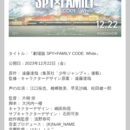
タイトル：『劇場版 SPY×FAMILY CODE: White』
公開日：2023年12月22日（金）
原作： 遠藤達哉（集英社「少年ジャンプ＋」連載）
監修・キャラクターデザイン原案： 遠藤達哉
声の出演： 江口拓也、種﨑敦美、早見沙織、松田健一郎
監督： 片桐 崇
脚本： 大河内一楼
キャラクターデザイン： 嶋田和晃
サブキャラクターデザイン： 石田可奈
総作画監督： 浅野恭司
音楽プロデュース： (K)NoW_NAME
音響監督： はたしょう二