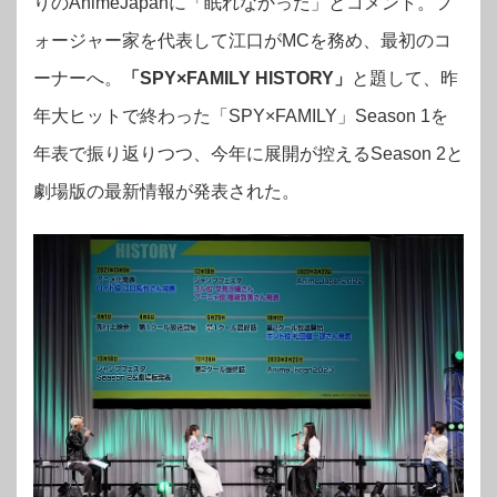
りのAnimeJapanに「眠れなかった」とコメント。フ
ォージャー家を代表して江口がMCを務め、最初のコ
ーナーへ。
「SPY×FAMILY HISTORY」
と題して、昨
年大ヒットで終わった「SPY×FAMILY」Season 1を
年表で振り返りつつ、今年に展開が控えるSeason 2と
劇場版の最新情報が発表された。