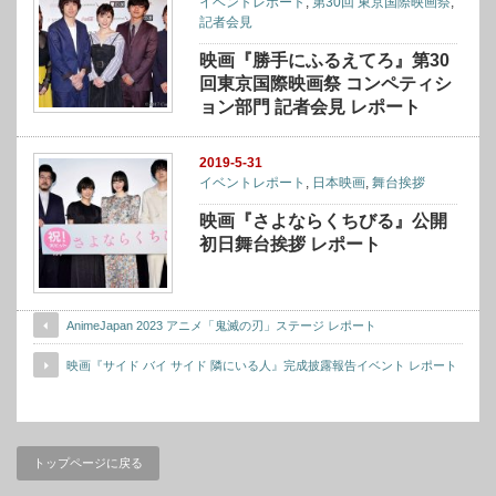
イベントレポート
,
第30回 東京国際映画祭
,
記者会見
映画『勝手にふるえてろ』第30
回東京国際映画祭 コンペティシ
ョン部門 記者会見 レポート
2019-5-31
イベントレポート
,
日本映画
,
舞台挨拶
映画『さよならくちびる』公開
初日舞台挨拶 レポート
AnimeJapan 2023 アニメ「鬼滅の刃」ステージ レポート
映画『サイド バイ サイド 隣にいる人』完成披露報告イベント レポート
トップページに戻る