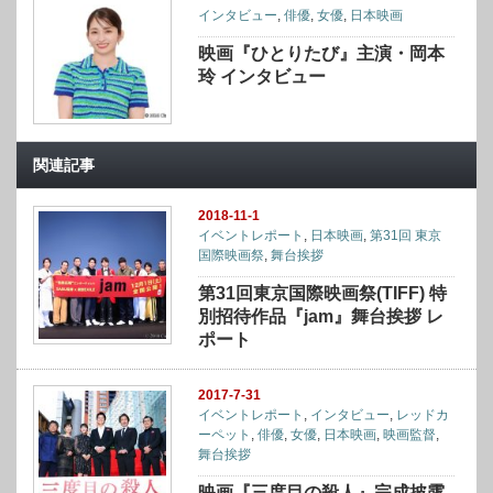
インタビュー
,
俳優
,
女優
,
日本映画
映画『ひとりたび』主演・岡本
玲 インタビュー
関連記事
2018-11-1
イベントレポート
,
日本映画
,
第31回 東京
国際映画祭
,
舞台挨拶
第31回東京国際映画祭(TIFF) 特
別招待作品『jam』舞台挨拶 レ
ポート
2017-7-31
イベントレポート
,
インタビュー
,
レッドカ
ーペット
,
俳優
,
女優
,
日本映画
,
映画監督
,
舞台挨拶
映画『三度目の殺人』完成披露