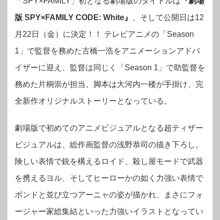
「SPY×FAMILY」初となる劇場版のタイトルは
『劇場
版 SPY×FAMILY CODE: White』
、そして公開日は12
月22日（金）に決定！！ テレビアニメの「Season
1」で監督を務めた古橋一浩をアニメーションアドバ
イザーに迎え、監督は同じく「Season 1」で助監督を
務めた片桐崇が担当。脚本は大河内一楼が手掛け、完
全新作オリジナルストーリーとなっている。
劇場版で初めてのアニメビジュアルとなる超ティザー
ビジュアルは、総作画監督の浅野恭司の描き下ろし。
険しい表情で銃を構えるロイド、殺し屋モードで武器
を携えるヨル、そしてヒーローかの如く力強い表情で
ボンドと並び立つアーニャの姿が描かれ、まさにフォ
ージャー家総集結といった力強いイラストとなってい