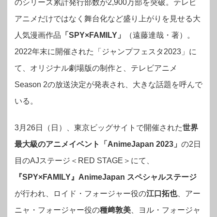
のシリーズ累計発行部数が2,900万部を突破。テレビ
アニメだけではなく舞台化など盛り上がりを見せる大
人気漫画作品
「SPY×FAMILY」
（遠藤達哉・著）。
2022年末に開催された「ジャンプフェスタ2023」に
て、オリジナル劇場版の制作と、テレビアニメ
Season 2の放送決定が発表され、大きな話題を呼んで
いる。
3月26日（日）、東京ビッグサイトで開催された
世界
最大級のアニメイベント「AnimeJapan 2023」
の2日
目のAJステージ＜RED STAGE＞にて、
『SPY×FAMILY』AnimeJapan スペシャルステージ
が行われ、ロイド・フォージャー役の
江口拓也
、アー
ニャ・フォージャー役の
種﨑敦美
、ヨル・フォージャ