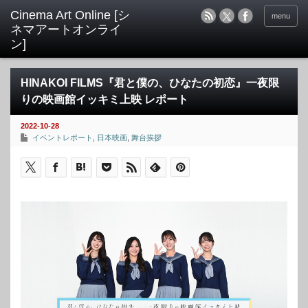
menu
HINAKOI FILMS『君と僕の、ひなたの初恋』一夜限
りの映画館イッキミ上映 レポート
2022-10-28
イベントレポート
,
日本映画
,
舞台挨拶