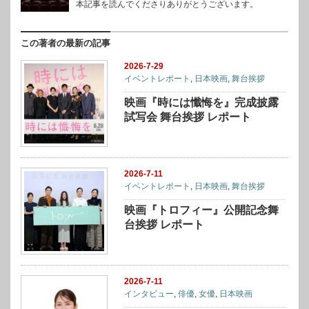
本記事を読んでくださりありがとうございます。
この著者の最新の記事
2026-7-29
イベントレポート
,
日本映画
,
舞台挨拶
映画『時には懺悔を』完成披露
試写会 舞台挨拶 レポート
2026-7-11
イベントレポート
,
日本映画
,
舞台挨拶
映画『トロフィー』公開記念舞
台挨拶 レポート
2026-7-11
インタビュー
,
俳優
,
女優
,
日本映画