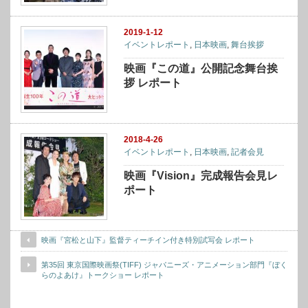
2019-1-12
イベントレポート
,
日本映画
,
舞台挨拶
映画『この道』公開記念舞台挨
拶 レポート
2018-4-26
イベントレポート
,
日本映画
,
記者会見
映画『Vision』完成報告会見レ
ポート
映画『宮松と山下』監督ティーチイン付き特別試写会 レポート
第35回 東京国際映画祭(TIFF) ジャパニーズ・アニメーション部門『ぼく
らのよあけ』トークショー レポート