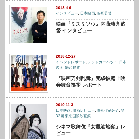
2018-4-6
インタビュー
,
日本映画
,
映画監督
映画『ミスミソウ』内藤瑛亮監
督 インタビュー
2018-12-27
イベントレポート
,
レッドカーペット
,
日本
映画
,
舞台挨拶
『映画刀剣乱舞』完成披露上映
会舞台挨拶 レポート
2019-11-3
日本映画
,
映画レビュー
,
映画作品紹介
,
第
32回 東京国際映画祭
シネマ歌舞伎『女殺油地獄』レ
ビュー