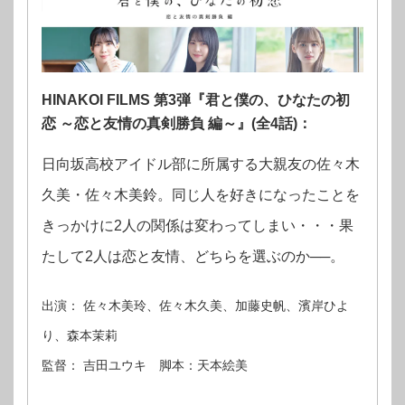
HINAKOI FILMS 第3弾『君と僕の、ひなたの初
恋 ～恋と友情の真剣勝負 編～』(全4話)：
日向坂高校アイドル部に所属する大親友の佐々木
久美・佐々木美鈴。同じ人を好きになったことを
きっかけに2人の関係は変わってしまい・・・果
たして2人は恋と友情、どちらを選ぶのか──。
出演： 佐々木美玲、佐々木久美、加藤史帆、濱岸ひよ
り、森本茉莉
監督： 吉田ユウキ 脚本：天本絵美