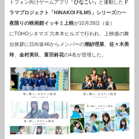
トフォン向けゲームアプリ
「ひなこい」
と連動した
ド
ラマプロジェクト「HINAKOI FILMS」シリーズ
の
一
夜限りの映画館イッキミ上映
が10月28日（金）
に
TOHO
シネマズ
六本木
ヒルズで行われ、上映後の舞
台挨拶に
日向坂46からメンバーの
潮紗理菜
、
佐々木美
玲
、
金村美玖
、
富田鈴花
の4名が登壇した。