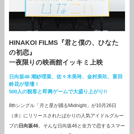
HINAKOI FILMS『君と僕の、ひなた
の初恋』
一夜限りの映画館イッキミ上映
日向坂46 潮紗理菜、佐々木美玲、
金村美玖、富田
鈴花が登壇！
500人の観客と即興ゲームで大盛り上がり!!
8thシングル「月と星が踊るMidnight」が10月26日
（水）にリリースされたばかりの人気アイドルグルー
プの
日向坂46
。そんな日向坂46と全力で恋するスマー