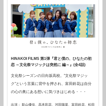
HINAKOI FILMS 第1弾『君と僕の、ひなたの初
恋 ～文化祭マジックは突然に 編～』(全4話)
文化祭シーズンの日向坂高校。”文化祭マジッ
ク”という言葉に背中を押され、富田鈴花は自分
の心の奥にある想いに気づきはじめる・・・
出演： 影山優佳、高本彩花、河田陽菜、富田鈴花、松田