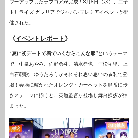
ワーアップしたラブコメが完成！
8月8日（水）、二子
玉川ライズ ガレリアでジャパンプレミアイベントが開
催された。
《
イベントレポート
》
“夏に初デートで着ていくならこんな服”
というテーマ
で、中条あやみ、佐野勇斗、清水尋也、恒松祐里、上
白石萌歌、ゆうたろうがそれぞれ思い思いの衣装で登
場！会場に敷かれたオレンジ・カーペットを順番に歩
きステージに揃うと、英勉監督が登場し舞台挨拶が始
まった。