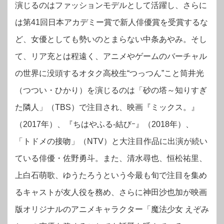
演じるのはファッションモデルとして活躍し、さらに
は第41回日本アカデミー賞で新人俳優賞を受賞するな
ど、女優としても勢いのとまらない中条あやみ。そし
て、リア充とは程遠く、アニメやゲームのバーチャル
の世界に没頭するオタク高校生“つっつん”こと筒井光
（つつい・ひかり）を演じるのは
「砂の塔～知りすぎ
た隣人」（TBS）で注目され、映画『ミックス。』
（2017年）、『ちはやふる-結びｰ』（2018年）、
「トドメの接吻」（NTV）と大注目作品に出演が続い
ている俳優・佐野勇斗。また、清水尋也、恒松祐里、
上白石萌歌、ゆうたろうという
今最も旬で注目を集め
るキャストが友人役を務め、さらに神田沙也加が映画
版オリジナルのアニメキャラクター「魔法少女 えぞみ