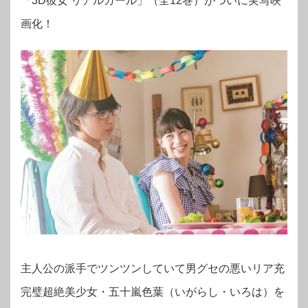
「3D彼女 リアルガール」（全12巻）がついに実写映
画化！
主人公の派手でツンツンしていて男グセの悪いリア充
完璧超絶美少女・五十嵐色葉（いがらし・いろは）を