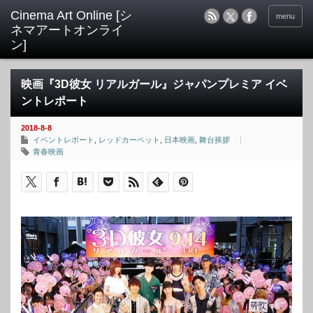
menu
映画『3D彼女 リアルガール』ジャパンプレミア イベ
ントレポート
2018-8-8
イベントレポート
,
レッドカーペット
,
日本映画
,
舞台挨拶
青春映画