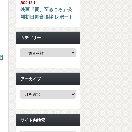
2020-12-4
映画『夏、至るころ』公
開初日舞台挨拶 レポート
カテゴリー
カ
テ
開
ゴ
リ
ー
アーカイブ
ア
ー
カ
イ
ブ
サイト内検索