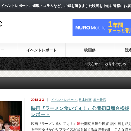
、イベントレポート、連載・コラムなど、ご縁を頂きました映画を中心に皆様にお届
、イベントレポート、連載・コラムなど、ご縁を頂きました映画を中心に皆様にお届
ュー
イベントレポート
映画祭
読
※現在サイト改修中のため、一部のコンテン
2018-3-3
イベントレポート
,
日本映画
,
舞台挨拶
映画『ラーメン食いてぇ！』公開初日舞台挨拶
レポート
映画『ラーメン食いてぇ！』
公開初日舞台挨拶 誕生日を迎
る中村ゆりかがサプライズ演出を超える爆弾発言!! 「こんな漫