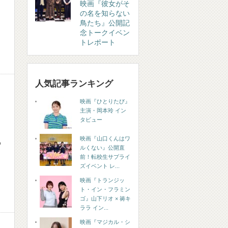
映画『彼女がそ
の名を知らない
鳥たち』公開記
念トークイベン
トレポート
人気記事ランキング
映画『ひとりたび』
主演・岡本玲 イン
タビュー
映画『山口くんはワ
ウ
ルくない』公開直
前！転校生サプライ
ズイベント レ...
映画『トランジッ
ト・イン・フラミン
ゴ』山下リオ × 祷キ
ララ イン...
映画『マジカル・シ