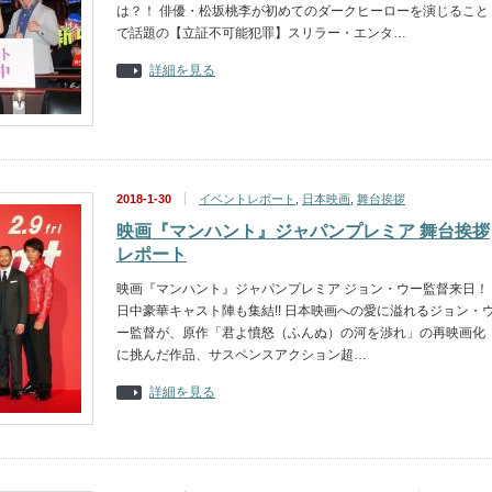
は？！ 俳優・松坂桃李が初めてのダークヒーローを演じること
で話題の【立証不可能犯罪】スリラー・エンタ…
詳細を見る
2018-1-30
イベントレポート
,
日本映画
,
舞台挨拶
映画『マンハント』ジャパンプレミア 舞台挨拶
レポート
映画『マンハント』ジャパンプレミア ジョン・ウー監督来日！
日中豪華キャスト陣も集結!! 日本映画への愛に溢れるジョン・
ー監督が、原作「君よ憤怒（ふんぬ）の河を渉れ」の再映画化
に挑んだ作品、サスペンスアクション超…
詳細を見る