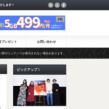
けします！
けします！
者プレゼント
お問い合わせ
ツが表示されない場合があります。（一時的に最新コンテンツのページ更新が制限さ
ピックアップ！
え
画