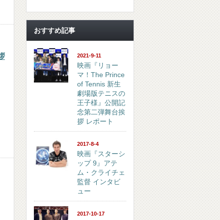
おすすめ記事
拶
2021-9-11
映画『リョー
マ！The Prince
of Tennis 新生
劇場版テニスの
王子様』公開記
念第二弾舞台挨
拶 レポート
2017-8-4
映画『スターシ
ップ 9』アテ
ム・クライチェ
監督 インタビ
ュー
2017-10-17