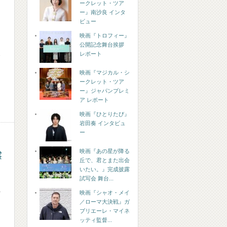
ークレット・ツア
ー』南沙良 インタ
ビュー
映画『トロフィー』
公開記念舞台挨拶
1
レポート
映画『マジカル・シ
ークレット・ツア
ー』ジャパンプレミ
ア レポート
映画『ひとりたび』
岩田奏 インタビュ
ー
映画『あの星が降る
露
丘で、君とまた出会
いたい。』完成披露
試写会 舞台...
レ
映画『シャオ・メイ
／ローマ大決戦』ガ
ブリエーレ・マイネ
ッティ監督...