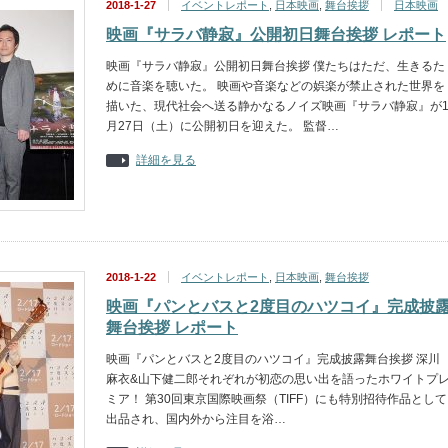
2018-1-27
イベントレポート
,
日本映画
,
舞台挨拶
日本映画
映画『サラバ静寂』公開初日舞台挨拶 レポート
映画『サラバ静寂』公開初日舞台挨拶 僕たちはただ、生きるた
めに音楽を聴いた。 映画や音楽などの娯楽が禁止された世界を
描いた、現代社会へ送る静かなるノイズ映画『サラバ静寂』が
月27日（土）に公開初日を迎えた。 監督…
詳細を見る
2018-1-22
イベントレポート
,
日本映画
,
舞台挨拶
映画『パンとバスと2度目のハツコイ』完成披
舞台挨拶 レポート
映画『パンとバスと2度目のハツコイ』完成披露舞台挨拶 深川
麻衣&山下健二郎それぞれが初恋の思い出を語ったホワイトプ
ミア！ 第30回東京国際映画祭（TIFF）にも特別招待作品として
出品され、国内外から注目を浴…