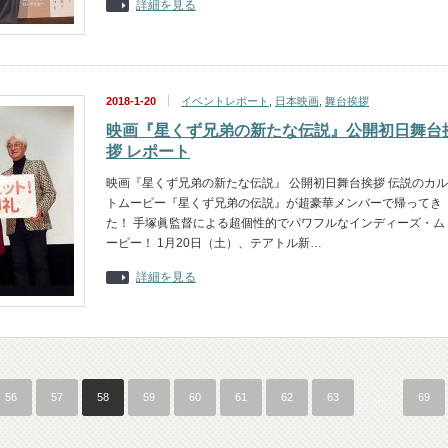
詳細を見る
2018-1-20
イベントレポート
,
日本映画
,
舞台挨拶
映画『星くず兄弟の新たな伝説』公開初日舞台
拶 レポート
映画『星くず兄弟の新たな伝説』 公開初日舞台挨拶 伝説のカル
トムービー『星くず兄弟の伝説』が超豪華メンバーで帰ってき
た！ 手塚眞監督による超個性的でパワフルなインディーズ・ム
ービー！ 1月20日（土）、テアトル新…
詳細を見る
56
57
58
59
60
61
62
63
…
69