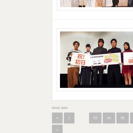
PAGE NAVI
«
1
…
53
54
55
»