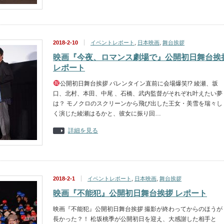
2018-2-10
イベントレポート
,
日本映画
,
舞台挨拶
映画『今夜、ロマンス劇場で』公開初日舞台挨
レポート
公開初日舞台挨拶 バレンタイン直前に会場爆笑!? 綾瀬、坂
口、北村、本田、中尾 、石橋、武内監督がそれぞれ叶えたい夢
は？ モノクロのスクリーンから飛び出した王女・美雪を瑞々し
く演じた綾瀬はるかと、彼女に振り回…
詳細を見る
2018-2-1
イベントレポート
,
日本映画
,
舞台挨拶
映画『不能犯』公開初日舞台挨拶 レポート
映画『不能犯』公開初日舞台挨拶 撮影が終わってからのほうが
長かった？！ 松坂桃季が公開初日を迎え、大感謝した相手と