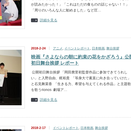
が読みたかった！」「これはただの食ものの話じゃない！！」
「周りのいろんな人に勧めました」など圧…
詳細を見る
2018-2-24
アニメ
,
イベントレポート
,
日本映画
,
舞台挨拶
映画『さよならの朝に約束の花をかざろう』公
初日舞台挨拶 レポート
公開初日舞台挨拶 「岡田麿里初監督作品に参加できてうれし
い」と入野自由、梶裕貴 「等身大で素直に向き合っていけた」
と石見舞菜香 「生きる力、希望を与えてくれる作品」と主題歌
を歌うrionos 劇場ア…
詳細を見る
2018-2-17
イベントレポート
,
日本映画
,
舞台挨拶