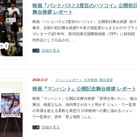
映画『パンとバスと2度目のハツコイ』公開初
舞台挨拶 レポート
映画『パンとバスと2度目のハツコイ』 公開初日舞台挨拶 深川
麻衣、念願の初日舞台挨拶!! 今泉力哉監督からまさかのサプラ
ズレターで涙!! 昨年、第30回東京国際映画祭（TIFF）に特別招
待作品として出品され、…
詳細を見る
2018-2-17
イベントレポート
,
日本映画
,
舞台挨拶
映画『マンハント』公開記念舞台挨拶 レポート
映画『マンハント』公開記念舞台挨拶 「実弾を使いたい」 福山
雅治、桜庭ななみ、池内博之が次々と明かす ジョン・ウー監督
の常識を超える柔軟な発想力 日本映画への愛に溢れるジョン・
ウー監督が、原作「君よ憤怒（ふん…
詳細を見る