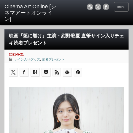
menu
映画『藍に響け』主演・紺野彩夏 直筆サイン入りチェ
キ読者プレゼント
2021-5-21
サイン入りグッズ
,
読者プレゼント