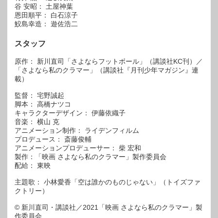
谷 安昭： 土屋神葉
恩田順平： 白石涼子
鮫島幸造： 遊佐浩二
スタッフ
原作： 新川直司「さよならフットボール」（講談社KC刊）／
「さよなら私のクラマー」（講談社『月刊少年マガジン』連
載）
監督： 宅野誠起
脚本： 高橋ナツコ
キャラクターデザイン： 伊藤依織子
音楽： 横山 克
アニメーション制作： ライデンフィルム
プロデュース： 斎藤俊輔
アニメーションプロデューサー： 柴 宏和
製作：「映画 さよなら私のクラマー」製作委員会
配給： 東映
主題歌： 小林愛香「空は誰かのものじゃない」（トイズファ
クトリー）
© 新川直司・講談社／2021「映画 さよなら私のクラマー」製
作委員会