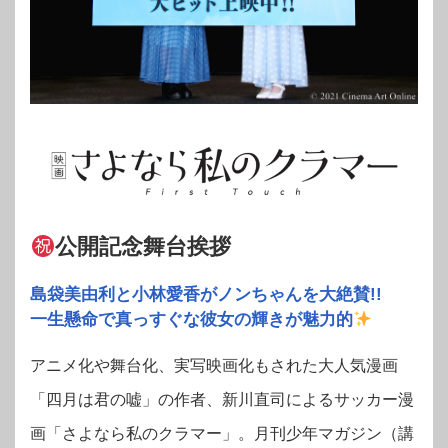
公開記念舞台挨拶
島袋美由利と小林愛香がノンちゃんを大絶賛!!
一生懸命で真っすぐな彼女の輝きが魅力的
アニメ化や舞台化、実写映画化もされた大人気漫画
「四月は君の嘘」の作者、新川直司によるサッカー漫
画「さよなら私のクラマー」。月刊少年マガジン（講