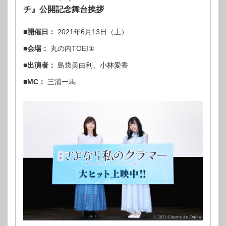
チ』公開記念舞台挨拶
■開催日：
2021年6月13日（土）
■会場：
丸の内TOEI①
■出演者：
島袋美由利、小林愛香
■MC：
三浦一馬