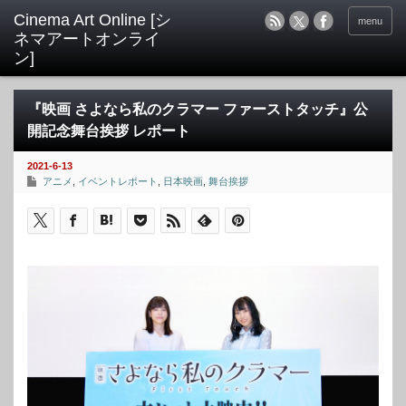
menu
『映画 さよなら私のクラマー ファーストタッチ』公
開記念舞台挨拶 レポート
2021-6-13
アニメ
,
イベントレポート
,
日本映画
,
舞台挨拶