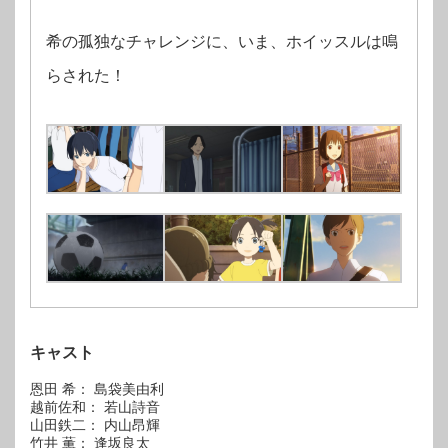
希の孤独なチャレンジに、いま、ホイッスルは鳴
らされた！
キャスト
恩田 希： 島袋美由利
越前佐和： 若山詩音
山田鉄二： 内山昂輝
竹井 薫： 逢坂良太