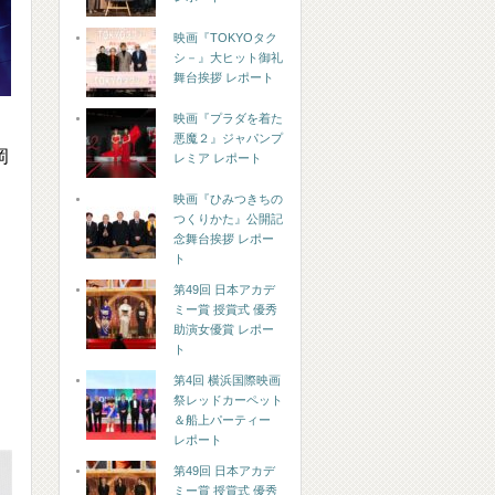
映画『TOKYOタク
シ－』大ヒット御礼
舞台挨拶 レポート
映画『プラダを着た
悪魔２』ジャパンプ
岡
レミア レポート
・
映画『ひみつきちの
つくりかた』公開記
念舞台挨拶 レポー
ト
第49回 日本アカデ
ミー賞 授賞式 優秀
助演女優賞 レポー
ト
第4回 横浜国際映画
祭レッドカーペット
＆船上パーティー
レポート
第49回 日本アカデ
ミー賞 授賞式 優秀