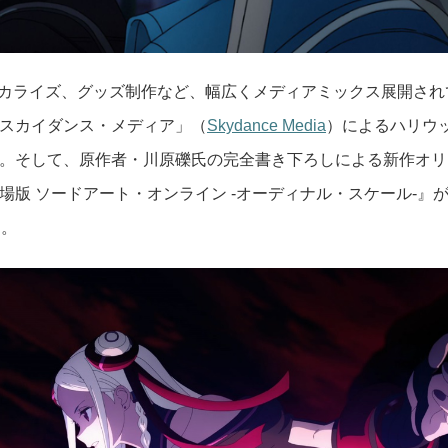
ミカライズ、グッズ制作など、幅広くメディアミックス展開され
スカイダンス・メディア」（
Skydance Media
）によるハリウ
。そして、原作者・川原礫氏の完全書き下ろしによる新作オリ
版 ソードアート・オンライン -オーディナル・スケール-』が
た。