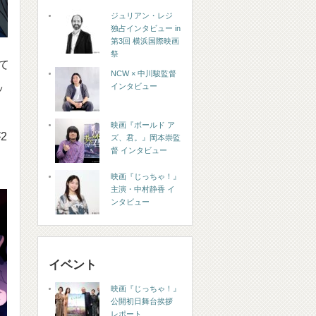
ジュリアン・レジ
独占インタビュー in
第3回 横浜国際映画
祭
て
NCW × 中川駿監督
インタビュー
ッ
映画『ボールド ア
2
ズ、君。』岡本崇監
督 インタビュー
映画『じっちゃ！』
主演・中村静香 イ
ンタビュー
イベント
映画『じっちゃ！』
公開初日舞台挨拶
レポート