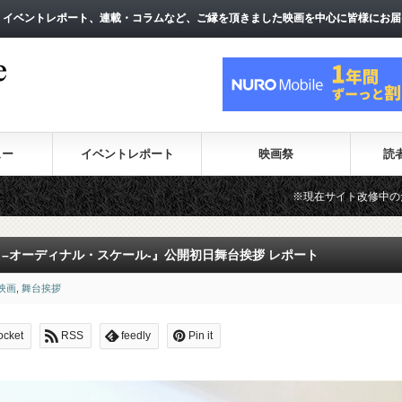
、イベントレポート、連載・コラムなど、ご縁を頂きました映画を中心に皆様にお届
、イベントレポート、連載・コラムなど、ご縁を頂きました映画を中心に皆様にお届
ュー
イベントレポート
映画祭
読
※現在サイト改修中のため、一部のコンテンツが表
 –オーディナル・スケール-』公開初日舞台挨拶 レポート
映画
,
舞台挨拶
ocket
RSS
feedly
Pin it