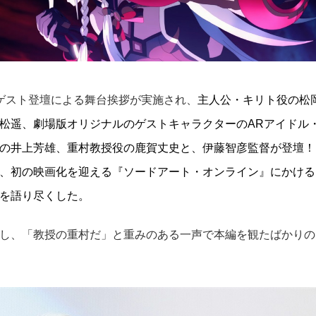
ゲスト登壇による舞台挨拶が実施され、
主人公・
キリト役の松
松遥、
劇場版オリジナルのゲストキャラクターのARアイドル
の井上芳雄、重村教授役の鹿賀丈史と、
伊藤智彦監督が登壇！
、
初の映画化を迎える『ソードアート・オンライン』
にかける
を語り尽くした。
し、「教授の重村だ」と重みのある一声で本編を観たばかりの