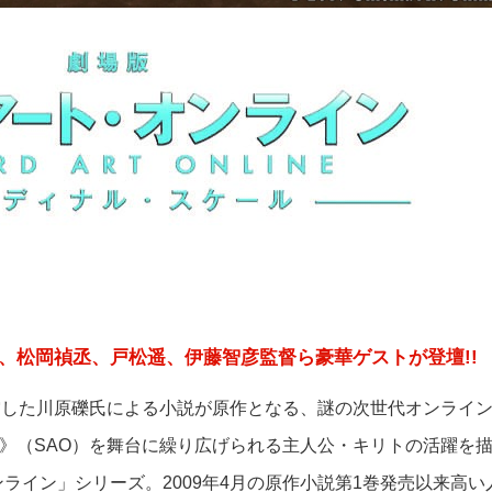
！
、松岡禎丞、戸松遥、伊藤智彦監督ら豪華ゲストが登壇!!
賞した川原礫氏による小説が原作となる、謎の次世代オンライ
》（SAO）を舞台に繰り広げられる主人公・キリトの活躍を
ライン」シリーズ。2009年4月の原作小説第1巻発売以来高い