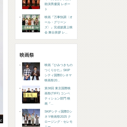
助演男優賞 レポー
ト
映画『万事快調〈オ
ール・グリーン
ズ〉』完成披露上映
会 舞台挨拶 レ...
映画祭
映画『ひみつきちの
つくりかた』SKIP
シティ国際Dシネマ
映画祭20...
第38回 東京国際映
画祭(TIFF) コンペ
ティション部門 映
画『...
SKIPシティ国際Dシ
ネマ映画祭2025 ク
ロージング・セレモ
ニー...