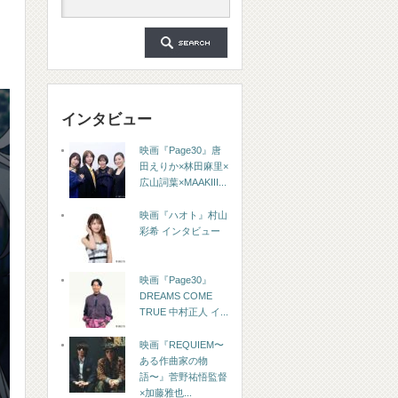
インタビュー
映画『Page30』唐
田えりか×林田麻里×
広山詞葉×MAAKIII...
映画『ハオト』村山
彩希 インタビュー
映画『Page30』
DREAMS COME
TRUE 中村正人 イ...
映画『REQUIEM〜
ある作曲家の物
語〜』菅野祐悟監督
×加藤雅也...