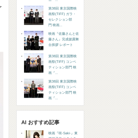
ア
第38回 東京国際映
画祭(TIFF) ガラ・
セレクション部
門 映画...
映画『佐藤さんと佐
藤さん』完成披露舞
台挨拶 レポート
第38回 東京国際映
画祭(TIFF) コンペ
ティション部門 映
画『...
第38回 東京国際映
画祭(TIFF) コンペ
ティション部門 映
画『...
AI おすすめ記事
映画『咲-Saki-』東