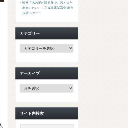
映画『あの星が降る丘で、君とまた
出会いたい。』完成披露試写会 舞台
挨拶 レポート
カテゴリー
カ
テ
ゴ
リ
ー
アーカイブ
ア
ー
カ
イ
ブ
ン
サイト内検索
描
人