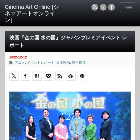
menu
映画『金の国 水の国』ジャパンプレミアイベント レ
ポート
2022-12-12
アニメ
,
イベントレポート
,
日本映画
,
舞台挨拶