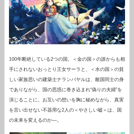
100年断絶している2つの国。＜金の国＞の誰からも相
手にされないおっとり王女サーラと、＜水の国＞の貧
しい家族思いの建築士ナランバヤルは、敵国同士の身
でありながら、国の思惑に巻き込まれ“偽りの夫婦”を
演じることに。お互いの想いを胸に秘めながら、真実
を言い出せない不器用な2人の＜やさしい嘘＞は、国
の未来を変えるのか―。