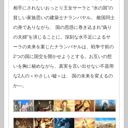
相手にされないおっとり王女サーラと “水の国”の
貧しい家族思いの建築士ナランバヤル。 敵国同士
の身でありながら、 国の思惑に巻き込まれ“偽り
の夫婦”を演じることに。深刻な水不足によるサ
ーラの未来を案じたナランバヤルは、戦争寸前の
2つの国に国交を開かせようとする。お互いの想
いを胸に秘めながら、真実を言い出せない不器用
な2人の＜やさしい嘘＞は、 国の未来を変えるの
か―。