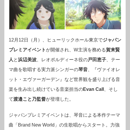
12月12日（月）、ヒューリックホール東京で
ジャパン
プレミアイベント
が開催され、W主演を務める
賀来賢
人
と
浜辺美波
、レオポルディーネ役の
戸田恵子
、テー
マ曲を歌唱する実力派シンガーの
琴音
、『ヴァイオレ
ット・エヴァーガーデン』など世界観を盛り上げる音
楽を生み出し続けている音楽担当の
Evan Call
、そし
て
渡邉こと乃監督
が登壇した。
ジャパンプレミアイベントは、琴音による本作テーマ
曲「Brand New World」の生歌唱からスタート。力強