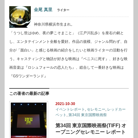
金尾 真里
ライター
神奈川県横浜市生まれ。
「うつし世はゆめ、夜の夢こそまこと」（江戸川乱歩）を座右の銘と
し、エンタテインメント全般を愛好。作品の規模、ジャンル問わず、自
分が「面白い」と感じる映画の紹介をしたいと映画ライターの活動を行
う。キャスティングと物語が好きな映画は『ベニスに死す』、好きな映
画音楽は『ロシュフォールの恋人たち』、総合して一番好きな映画は
『GSワンダーランド』
この著者の最新の記事
2021-10-30
イベントレポート
,
セレモニー
,
レッドカー
ペット
,
第34回 東京国際映画祭
第34回 東京国際映画祭(TIFF) オ
ープニングセレモニー レポート