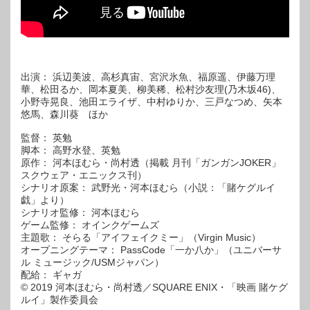
出演： 浜辺美波、高杉真宙、宮沢氷魚、福原遥、伊藤万理
華、松田るか、岡本夏美、柳美稀、松村沙友理(乃木坂46)、
小野寺晃良、池田エライザ、中村ゆりか、三戸なつめ、矢本
悠馬、森川葵 ほか
監督： 英勉
脚本： 高野水登、英勉
原作： 河本ほむら・尚村透（掲載 月刊「ガンガンJOKER」
スクウェア・エニックス刊）
シナリオ原案： 武野光・河本ほむら（小説：「賭ケグルイ
戯」より）
シナリオ監修： 河本ほむら
ゲーム監修： オインクゲームズ
主題歌： そらる「アイフェイクミー」（Virgin Music）
オープニングテーマ： PassCode「一か八か」（ユニバーサ
ル ミュージック/USMジャパン）
配給： ギャガ
© 2019 河本ほむら・尚村透／SQUARE ENIX・「映画 賭ケグ
ルイ」製作委員会