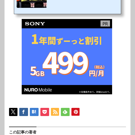
完全オリジナルストーリーとなる劇場...
致の“楽しかった現場”
おもしろエピソー
ドもてんこ盛り?!人気コミックス「賭ケグ
ルイ」（原作：河本ほむら、作画：尚村
透）に並行し、月刊「ガンガンJOKER」
で絶賛連載中の「賭ケグルイ双（ツイ
ン）」（原作：河本ほむら、作画：斎木
桂）実写化ドラマが、Amazon Prime Vide
oにて3月26日（金）より独占配信され
る。「賭ケグルイ」の主人公・蛇喰夢子じ
ゃばみゆめこが私立百花王学園ひゃっかお
うがくえんに転校してくる1年前を描いた
本作。夢の学園ライ...
この記事の著者