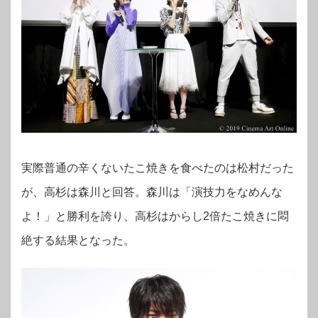
実際普通の辛くないたこ焼きを食べたのは松村だった
が、高杉は森川と回答。森川は「演技力をなめんな
よ！」と勝利を誇り、高杉はからし2倍たこ焼きに悶
絶する結果となった。