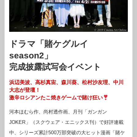
ドラマ「賭ケグルイ
season2」
完成披露試写会イベント
浜辺美波、高杉真宙、森川葵、松村沙友理、中川
大志が登壇！
激辛ロシアンたこ焼きゲームで賭け狂い
河本ほむら作、尚村透作画、月刊「ガンガン
JOKER」（スクウェア・エニックス刊）で好評連載
中、シリーズ累計500万部突破の大ヒット漫画「賭ケ