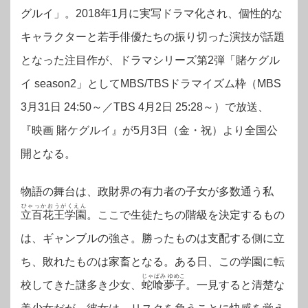
グルイ」。2018年1月に実写ドラマ化され、個性的な
キャラクターと若手俳優たちの振り切った演技が話題
となった注目作が、ドラマシリーズ第2弾「賭ケグル
イ season2」としてMBS/TBSドラマイズム枠（MBS
3月31日 24:50～／TBS 4月2日 25:28～）で放送、
『映画 賭ケグルイ』が5月3日（金・祝）より全国公
開となる。
物語の舞台は、政財界の有力者の子女が多数通う私
ひゃっかおうがくえん
立百花王学園
。ここで生徒たちの階級を決定するもの
は、ギャンブルの強さ。勝ったものは支配する側に立
ち、敗れたものは家畜となる。ある日、この学園に転
じゃばみ ゆめこ
校してきた謎多き少女、
蛇喰夢子
。一見すると清楚な