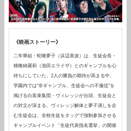
《映画ス
トーリー
》
二年華組・蛇喰夢子（浜辺美波）は、生徒会長・
桃喰綺羅莉（池田エライザ）とのギャンブルを心
待ちにしていた。2人の勝負の期待が高まる中、
学園内では“非ギャンブル、生徒会への不服従”を
掲げる白装束集団・ヴィレッジが台頭、生徒会と
の対立が深まる。ヴィレッジ解体と夢子潰しを企
む生徒会は、全校生徒をタッグで強制参加させる
ギャンブルイベント「生徒代表指名選挙」の開催