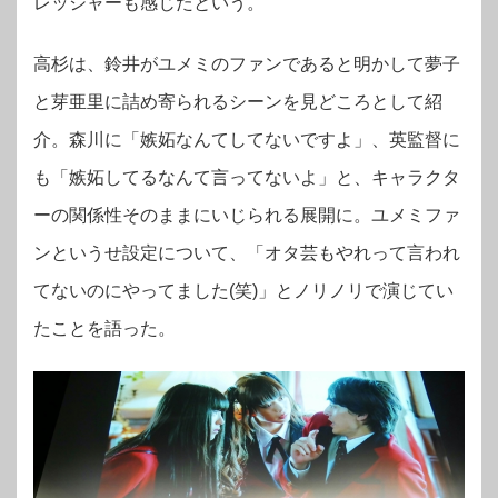
レッシャーも感じたという。
高杉は、鈴井がユメミのファンであると明かして夢子
と芽亜里に詰め寄られるシーンを
見どころとして紹
介。森川に「嫉妬なんてしてないですよ」、英監督に
も「嫉妬してるなんて言ってないよ」と、キャラクタ
ーの関係性そのままにいじられる展開に。
ユメミファ
ンというせ設定について、「オタ芸もやれって言われ
てないのにやってました(笑)」とノリノリで演じてい
たことを語った。