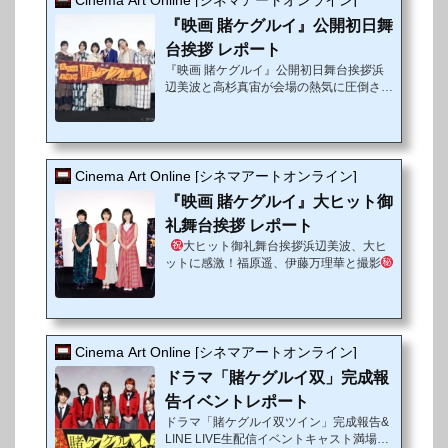
Cinema Art Online [シネマアートオンライン]
ヒット漫画「賭ケグルイ」。2018年1月に
『映画 賭ケグルイ』公開初日舞
実写ドラマ化され、個性的なキャラクター
と若手俳優たちの振り切った演技が話題と
台挨拶 レポート
なった注目作。今春、ドラマシリーズ第2
『映画 賭ケグルイ』公開初日舞台挨拶浜
弾「賭ケグルイ season2」の放送につづ
辺美波と高杉真宙が会場の熱気に圧倒さ
き、『映画 賭ケグルイ』が5月3日（金・
れ、ハプニングも！令和最初に伊藤万理華
祝）より...
は乃木坂46時代にやり残したヒット祈願
に賭けたい
元号も“令和”に変わり、『映
画 賭ケグルイ』が5月3日（金・祝）つい
に全国公開を迎えた。原作は河本ほむら
Cinema Art Online [シネマアートオンライン]
作、尚村透作画、月刊「ガンガンJOKE
『映画 賭ケグルイ』大ヒット御
R」（スクウェア・エニックス刊）で好評
連載中、シリーズ累計500万部突破の大ヒ
礼舞台挨拶 レポート
ット漫画「賭ケグルイ」。2018年1月の実
大ヒット御礼舞台挨拶浜辺美波、大ヒ
写ドラマ化で、個性的なキャラクターと若
ットに感激！福原遥、伊藤万理華と撮影
手俳優たちの振り切った演技が話題となっ
裏話を大いに語る
河本ほむら原作、尚村
た。本作は今...
透作画、月刊「ガンガンJOKER」（スク
ウェア・エニックス刊）で好評連載中の大
ヒットコミック「賭ケグルイ」。スピンオ
フも数多く発表されそのシリーズ累計500
Cinema Art Online [シネマアートオンライン]
万部を突破。2018年1月には実写ドラマ化
ドラマ「賭ケグルイ双」完成報
され、続編となる「賭ケグルイ season
2」も若手キャスト陣の振り切った演技が
告イベントレポート
大きな話題となりました。そして、原作
ドラマ「賭ケグルイ双ツイン」完成報告&
者・河本氏がシナリオ原案・監修を務めた
LINE LIVE生配信イベントキャスト満場一