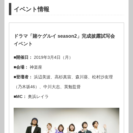
イベント情報
ドラマ「賭ケグルイ season2」完成披露試写会
イベント
■開催日：
2019年3月4日（月）
■会場：
神楽座
■登壇者：
浜辺美波、高杉真宙、森川葵、松村沙友理
（乃木坂46）、中川大志、英勉監督
■MC：
奥浜レイラ