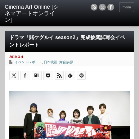
menu
ドラマ「賭ケグルイ season2」完成披露試写会イベ
ントレポート
2019-3-4
イベントレポート
,
日本映画
,
舞台挨拶