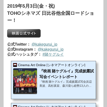
2019年5月3日(金・祝)
TOHOシネマズ 日比谷他全国ロードショ
ー！
公式Twitter：
@kakegurui_jp
公式Instagram：
@kakegurui_jp
公式ハッシュタグ：
#賭ケグルイ
Cinema Art Online [シネマアートオンライン]
『映画 賭ケグルイ』完成披露試
写会イベントレポート
『映画 賭ケグルイ』完成披露試写会浜辺
美波、高杉真宙、森川葵ら総勢13人のキ
ャストが劇中衣装で登壇！新キャラクター
も登場し、今度は映画で賭け狂い
河本ほ
むら作、尚村透作画、月刊「ガンガンJOK
ER」（スクウェア・エニックス刊）で好
評連載中、シリーズ累計500万部突破の大