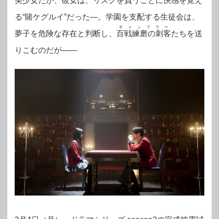
美少女だが、彼女は、リスクを負うことに快感を覚え
る“賭ケグルイ”だった―。学園を支配する生徒会は、
ギャンブラー
夢子を危険な存在と判断し、
百戦練磨の刺客
たちを送
りこむのだが―—