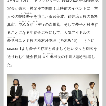
3月4日（月）、ドラマシリーズ season2の完成披露試
写会が東京・神楽座で開催！
上映前のイベントに、主
じゃばみ ゆめこ
人公の
蛇喰夢子
を演じた浜辺美波、鈴井涼太役の高杉
さおとめ めあり
真宙、
早乙女芽亜里
役の森川葵、そして夢子と対決す
ることになる生徒会広報にして、人気アイドルの
ゆめみて
夢見弖
ユメミ役の松村沙友理（乃木坂46）、さらに
season1より夢子の存在と疎ましく思い次々と刺客を
まにゅうだ
送り込む生徒会役員
豆生田
楓役の中川大志が登壇し
た。