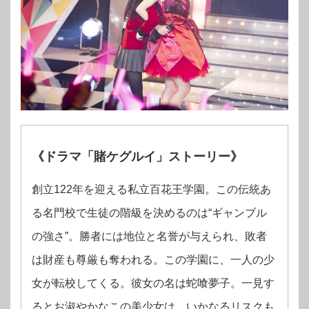
《
ドラマ「賭ケグルイ」ストーリー
》
創立122年を迎える私立百花王学園。この伝統あ
る名門校で生徒の階級を決めるのは“ギャンブル
の強さ”。勝者には地位と名誉が与えられ、敗者
は財産も尊厳も奪われる。この学園に、一人の少
女が転校してくる。彼女の名は蛇喰夢子。一見す
るとお淑やかなこの美少女は、いかなるリスクも