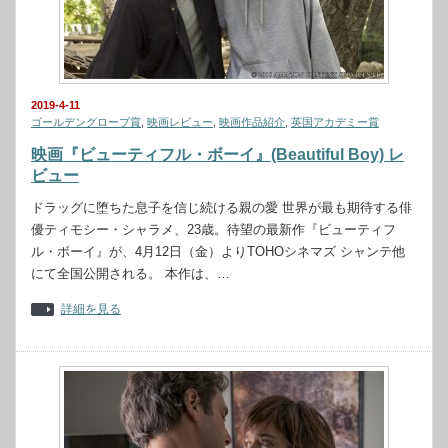
2019-4-11
ゴールデングローブ賞
,
映画レビュー
,
映画作品紹介
,
英国アカデミー賞
映画『ビューティフル・ボーイ』(Beautiful Boy) レ
ビュー
ドラッグに堕ちた息子を信じ続ける親の愛 世界が最も期待する俳
優ティモシー・シャラメ、23歳。待望の最新作『ビューティフ
ル・ボーイ』が、4月12日（金）よりTOHOシネマズ シャンテ他
にて全国公開される。 本作は、…
詳細を見る