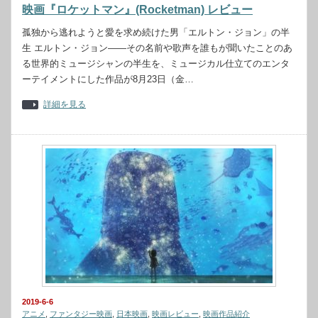
映画『ロケットマン』(Rocketman) レビュー
孤独から逃れようと愛を求め続けた男「エルトン・ジョン」の半
生 エルトン・ジョン――その名前や歌声を誰もが聞いたことのあ
る世界的ミュージシャンの半生を、ミュージカル仕立てのエンタ
ーテイメントにした作品が8月23日（金…
詳細を見る
2019-6-6
アニメ
,
ファンタジー映画
,
日本映画
,
映画レビュー
,
映画作品紹介