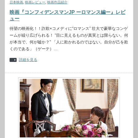
日本映画
,
映画レビュー
,
映画作品紹介
映画『コンフィデンスマンJP ーロマンス編ー』レビ
ュー
待望の映画化！！詐欺×コメディに“ロマンス” 壮大で豪華なコンゲ
ームが繰り広げられる！ “目に見えるものが真実とは限らない。何
が本当で、何が嘘か？” 「人に欺かれるのではない。自分が己を欺
くのである」（ゲーテ）…
詳細を見る