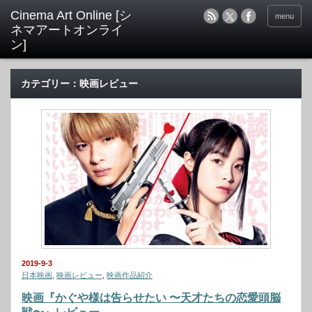
menu
カテゴリー：映画レビュー
2019-9-3
日本映画
,
映画レビュー
,
映画作品紹介
映画『かぐや様は告らせたい 〜天才たちの恋愛頭脳