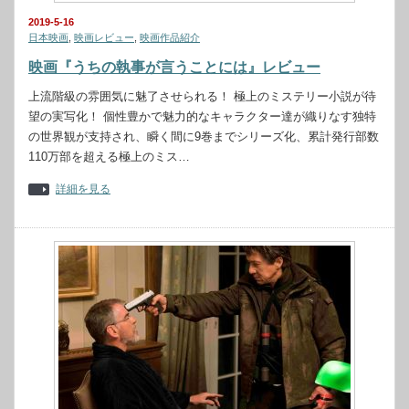
2019-5-16
日本映画
,
映画レビュー
,
映画作品紹介
映画『うちの執事が言うことには』レビュー
上流階級の雰囲気に魅了させられる！ 極上のミステリー小説が待
望の実写化！ 個性豊かで魅力的なキャラクター達が織りなす独特
の世界観が支持され、瞬く間に9巻までシリーズ化、累計発行部数
110万部を超える極上のミス…
詳細を見る