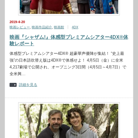
2019-4-20
映画レビュー
,
映画作品紹介
,
映画館
4DX
映画『シャザム!』体感型プレミアムシアター4DX®体
験レポート
体感型プレミアムシアター4DX® 超豪華声優陣が集結！ “史上最
強”の日本語吹替え版は4DX®で体感せよ！ 4月5日（金）に全米
4,217劇場で公開され、オープニング3日間（4月5日～4月7日）で
全米興…
詳細を見る