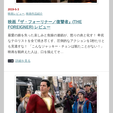
2019-5-3
映画レビュー
,
映画作品紹介
映画『ザ・フォーリナー／復讐者』(THE
FOREIGNER) レビュー
最愛の娘を失った哀しみと焦燥の連鎖が、怒りの炎と化す！ 卑劣
なテロリストを全て焼き尽くす、圧倒的なアクションを1秒たりと
も見逃すな！ 「こんなジャッキー・チェンは観たことがない！」
映画を観終えた人は、口を揃えてそ…
詳細を見る