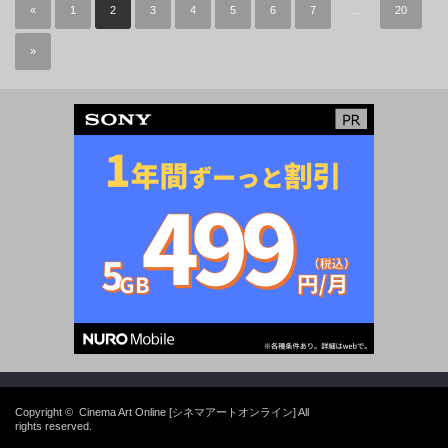
«
1
2
3
4
5
6
7
…
20
»
Copyright ©
Cinema Art Online [シネマアートオンライン]
All
rights reserved.