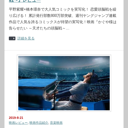
戦〜』レビュー
平野紫耀×橋本環奈で大人気コミックを実写化！ 恋愛頭脳戦を繰
り広げる！ 累計発行部数800万部突破、週刊ヤングジャンプ連載
作品で人気を誇るコミックスが待望の実写化！映画『かぐや様は
告らせたい ～天才たちの頭脳戦～…
詳細を見る
2019-8-21
映画レビュー
,
映画作品紹介
,
音楽映画