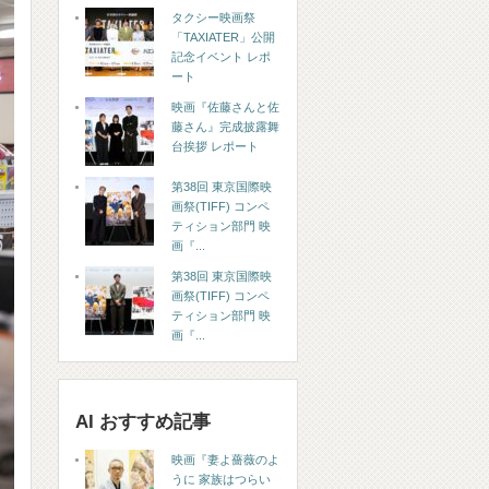
タクシー映画祭
「TAXIATER」公開
記念イベント レポ
ート
映画『佐藤さんと佐
藤さん』完成披露舞
台挨拶 レポート
第38回 東京国際映
画祭(TIFF) コンペ
ティション部門 映
画『...
第38回 東京国際映
画祭(TIFF) コンペ
ティション部門 映
画『...
AI おすすめ記事
映画『妻よ薔薇のよ
うに 家族はつらい