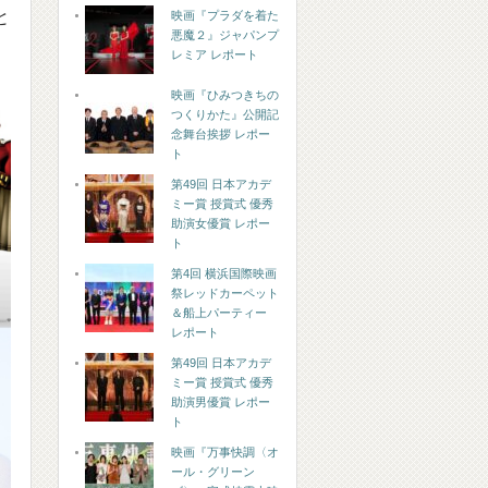
と
映画『プラダを着た
悪魔２』ジャパンプ
レミア レポート
映画『ひみつきちの
つくりかた』公開記
念舞台挨拶 レポー
ト
第49回 日本アカデ
ミー賞 授賞式 優秀
助演女優賞 レポー
ト
第4回 横浜国際映画
祭レッドカーペット
＆船上パーティー
レポート
第49回 日本アカデ
ミー賞 授賞式 優秀
助演男優賞 レポー
ト
映画『万事快調〈オ
ール・グリーン