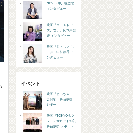
NCW × 中川駿監督
インタビュー
映画『ボールド ア
ズ、君。』岡本崇監
督 インタビュー
映画『じっちゃ！』
主演・中村静香 イ
ンタビュー
イベント
の
映画『じっちゃ！』
』
公開初日舞台挨拶
レポート
・
映画『TOKYOタク
て
シ－』大ヒット御礼
舞台挨拶 レポート