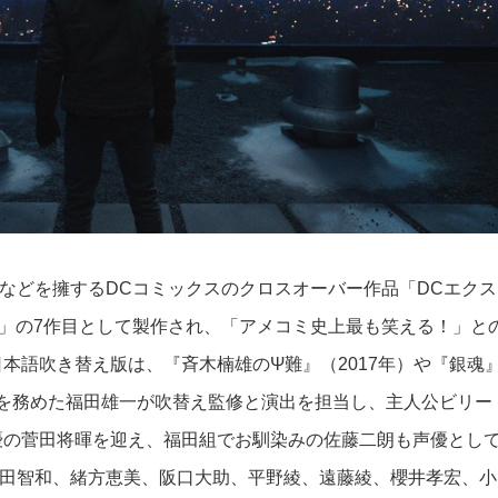
などを擁するDCコミックスのクロスオーバー作品「DCエクス
）」の7作目として製作され、
「アメコミ史上最も笑える！」と
日本語吹き替え版は、『斉木楠雄のΨ難』（2017年）や『銀魂
で監督を務めた福田雄一が吹替え監修と演出を担当し
、主人公ビリー
優の菅田将暉を迎え、福田組でお馴染みの佐藤二朗も声優とし
田智和、緒方恵美、阪口大助、平野綾、遠藤綾、櫻井孝宏、小