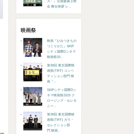
ズ〉』完成披露上映
会 舞台挨拶 レ...
映画祭
。
映画『ひみつきちの
つくりかた』SKIP
シティ国際Dシネマ
映画祭20...
第38回 東京国際映
画祭(TIFF) コンペ
ティション部門 映
画『...
SKIPシティ国際Dシ
ネマ映画祭2025 ク
ロージング・セレモ
ニー...
第38回 東京国際映
画祭(TIFF) ガラ・
セレクション部
門 映画...