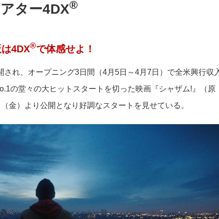
®
アター4DX
®
は4DX
で体感せよ！
公開され、オープニング3日間（4月5日～4月7日）で全米興行収
No.1の堂々の大ヒットスタートを切った映画『シャザム!』（原
19日（金）より公開となり好調なスタートを見せている。