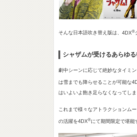
®︎
そんな日本語吹き替え版は、
4DX
シャザムが受けるあらゆる
劇中シーンに応じて絶妙なタイミン
は雪までも降らせることが可能な4D
はいよいよ飽き足らなくなってしま
これまで様々なアトラクションムー
®︎
の活躍
を4DX
にて期間限定で堪能