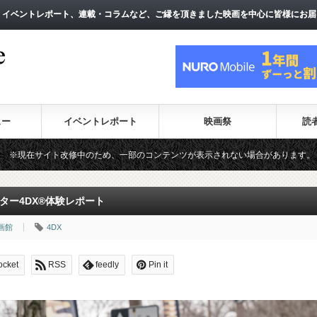
、イベントレポート、連載・コラムなど、ご縁を頂きました映画を中心に皆様にお届
、イベントレポート、連載・コラムなど、ご縁を頂きました映画を中心に皆様にお届
ュー
イベントレポート
映画祭
読
、一部のコンテンツが表示されない場合があります。（一時的に最新コンテンツの
ター4DX®体験レポート
画館
4DX
ocket
RSS
feedly
Pin it