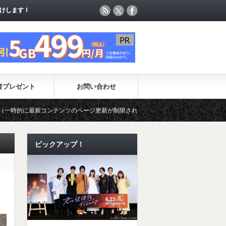
けします！
けします！
者プレゼント
お問い合わせ
ページ更新が制限されています）
第49回日本アカデミー賞 授賞式 2
ピックアップ！