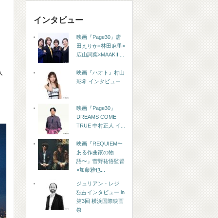
インタビュー
映画『Page30』唐
田えりか×林田麻里×
広山詞葉×MAAKIII...
入
映画『ハオト』村山
彩希 インタビュー
映画『Page30』
DREAMS COME
TRUE 中村正人 イ...
映画『REQUIEM〜
ある作曲家の物
語〜』菅野祐悟監督
×加藤雅也...
ジュリアン・レジ
独占インタビュー in
第3回 横浜国際映画
祭