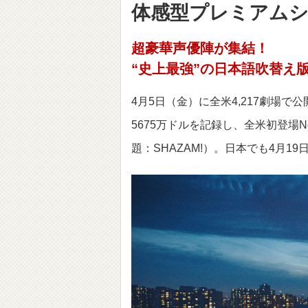
体感型プレミアムシ
超豪華声優陣が集結！
“史上最強”の日本語吹替え版
4月5日（金）に全米4,217劇場で
5675万ドルを記録し、全米初登場
題：SHAZAM!）。日本でも4月