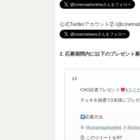
公式Twitterアカウント② (@cinemate
2. 応募期間内に以下のプレゼント
CAO読者プレゼント
#マイナ
チェキを抽選で2名様にプレゼ
応募方法
①
@cinemaartonline
と
@cine
② このツイートをRT