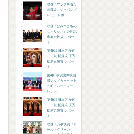
映画『プラダを着た
悪魔２』ジャパンプ
レミア レポート
映画『ひみつきちの
つくりかた』公開記
念舞台挨拶 レポー
ト
第49回 日本アカデ
ミー賞 授賞式 優秀
助演女優賞 レポー
ト
第4回 横浜国際映画
祭レッドカーペット
＆船上パーティー
レポート
第49回 日本アカデ
ミー賞 授賞式 優秀
助演男優賞 レポー
ト
映画『万事快調〈オ
ール・グリーン