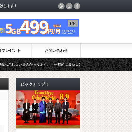
けします！
けします！
者プレゼント
お問い合わせ
合があります。（一時的に最新コンテンツのページ更新が制限されています）
ピックアップ！