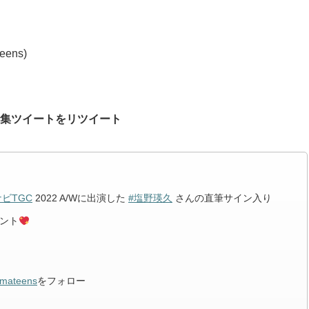
ens)
募集ツイートをリツイート
ビTGC
2022 A/Wに出演した
#塩野瑛久
さんの直筆サイン入り
ント
mateens
をフォロー