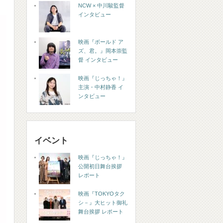
NCW × 中川駿監督
インタビュー
映画『ボールド ア
ズ、君。』岡本崇監
督 インタビュー
映画『じっちゃ！』
主演・中村静香 イ
ンタビュー
イベント
映画『じっちゃ！』
公開初日舞台挨拶
レポート
映画『TOKYOタク
シ－』大ヒット御礼
舞台挨拶 レポート