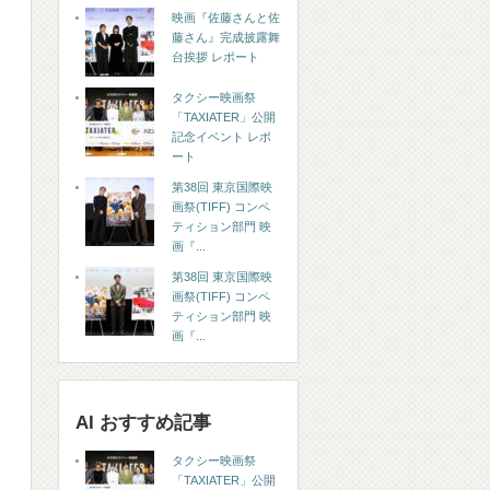
映画『佐藤さんと佐
藤さん』完成披露舞
台挨拶 レポート
タクシー映画祭
「TAXIATER」公開
記念イベント レポ
ート
第38回 東京国際映
画祭(TIFF) コンペ
ティション部門 映
画『...
第38回 東京国際映
画祭(TIFF) コンペ
ティション部門 映
画『...
AI おすすめ記事
タクシー映画祭
「TAXIATER」公開