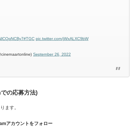
o/NlCQqNCBy7
#TGC
pic.twitter.com/jWxALXC9bW
maartonline)
September 26, 2022
ramでの応募方法)
なります。
nstagramアカウントをフォロー