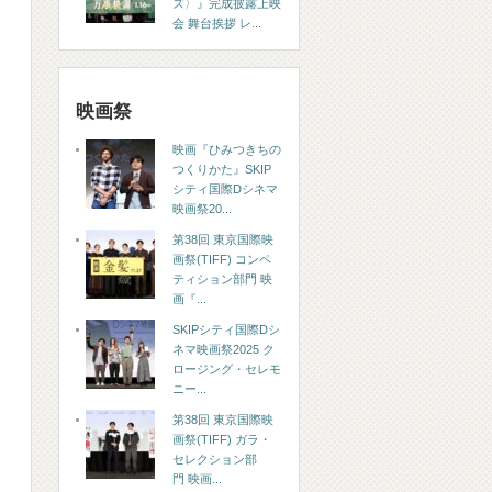
ズ〉』完成披露上映
会 舞台挨拶 レ...
映画祭
映画『ひみつきちの
つくりかた』SKIP
シティ国際Dシネマ
映画祭20...
第38回 東京国際映
画祭(TIFF) コンペ
ティション部門 映
画『...
SKIPシティ国際Dシ
ネマ映画祭2025 ク
ロージング・セレモ
ニー...
第38回 東京国際映
画祭(TIFF) ガラ・
セレクション部
門 映画...