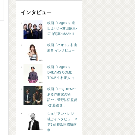
インタビュー
映画『Page30』唐
田えりか×林田麻里×
広山詞葉×MAAKIII...
映画『ハオト』村山
彩希 インタビュー
映画『Page30』
DREAMS COME
TRUE 中村正人 イ...
映画『REQUIEM〜
ある作曲家の物
語〜』菅野祐悟監督
×加藤雅也...
ジュリアン・レジ
独占インタビュー in
第3回 横浜国際映画
祭