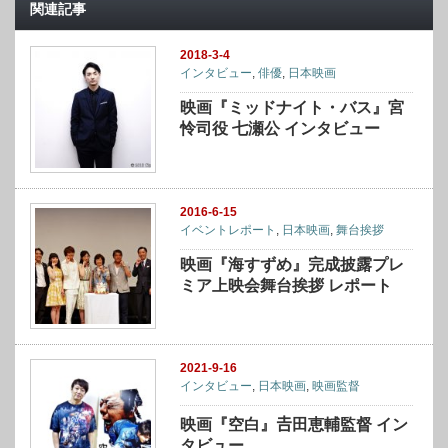
関連記事
2018-3-4
インタビュー
,
俳優
,
日本映画
映画『ミッドナイト・バス』宮
怜司役 七瀬公 インタビュー
2016-6-15
イベントレポート
,
日本映画
,
舞台挨拶
映画『海すずめ』完成披露プレ
ミア上映会舞台挨拶 レポート
2021-9-16
インタビュー
,
日本映画
,
映画監督
映画『空白』𠮷田恵輔監督 イン
タビュー