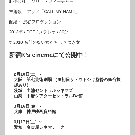
制作会社： ソリッドフィーチャー
主題歌： アクメ「CALL MY NAME」
配給： 渋谷プロダクション
2018年 / DCP / ステレオ / 86分
© 2018 名前のない女たち うそつき女
新宿K’s cinemaにて公開中！
2月10日(土) ～
大阪 第七芸術劇場 （※初日サトウトシキ監督の舞台挨
拶あり）
茨城 土浦セントラルシネマズ
山梨 甲府シアターセントラルBe館
3月16日(金) ～
兵庫 神戸映画資料館
3月17日(土) ～
愛知 名古屋シネマテーク