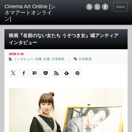
menu
映画『名前のない女たち うそつき女』城アンティア
インタビュー
2018-2-10
インタビュー
,
俳優
,
女優
,
日本映画
日本映画