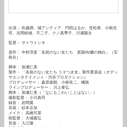
出演： 吹越満、城アンティア、円田はるか、笠松将、小南光
司、吉岡睦雄、不二子、クノ真季子、川瀬陽太
監督： サトウトシキ
原作： 中村淳彦「名前のない女たち 貧困AV嬢の独白」（宝
島社）
脚本： 加瀬仁美
製作： 「名前のない女たち うそつき女」製作委員会（オデッ
サエンタテイメント・渋谷プロダクション）
プロデューサー： 森原俊朗、小林良二、橘慎
ラインプロデューサー： 川上泰弘
脚本： 加瀬仁美（「なにもこわいことはない」）
撮影監督： 小川真司
録音： 岩間翼
衣装： 杉本京加
メイク： 高橋可菜
助監督： 大城義弘
音楽： 入江陽