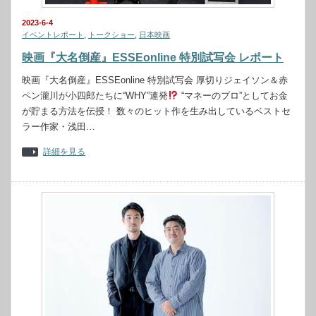
2023-6-4
イベントレポート
,
トークショー
,
日本映画
映画『大名倒産』ESSEonline 特別試写会 レポート
映画『大名倒産』ESSEonline 特別試写会 厚切りジェイソン＆赤
ペン瀧川が小四郎たちに“WHY”連発
“マネーのプロ”としてお金
が貯まる方法を伝授！ 数々のヒット作を⽣み出しているベストセ
ラー作家・浅⽥…
詳細を見る