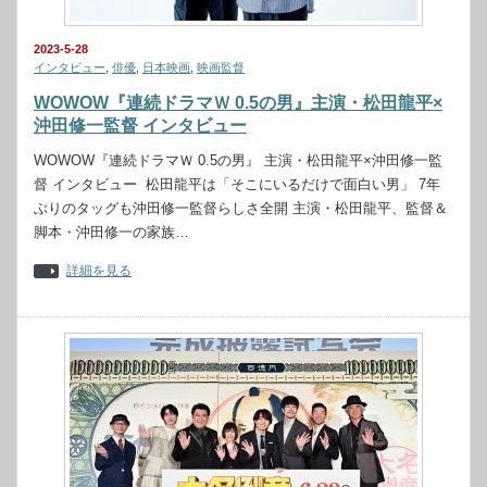
2023-5-28
インタビュー
,
俳優
,
日本映画
,
映画監督
WOWOW『連続ドラマＷ 0.5の男』主演・松田龍平×
沖田修一監督 インタビュー
WOWOW『連続ドラマＷ 0.5の男』 主演・松田龍平×沖田修一監
督 インタビュー 松田龍平は「そこにいるだけで面白い男」 7年
ぶりのタッグも沖田修一監督らしさ全開 主演・松田龍平、監督＆
脚本・沖田修一の家族…
詳細を見る