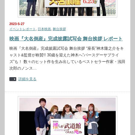
2023-5-27
イベントレポート
,
日本映画
,
舞台挨拶
映画『大名倒産』完成披露試写会 舞台挨拶 レポート
映画『大名倒産』完成披露試写会 舞台挨拶 “座長”神木隆之介をキ
ャスト&監督が称賛!! 30歳を迎えた神木へ“バースデーサプライ
ズ”も！ 数々のヒット作を⽣み出しているベストセラー作家・浅⽥
次郎のノンス…
詳細を見る