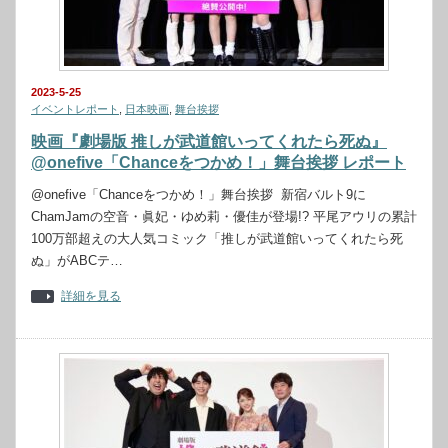
2023-5-25
イベントレポート
,
日本映画
,
舞台挨拶
映画『劇場版 推しが武道館いってくれたら死ぬ』
@onefive「Chanceをつかめ！」舞台挨拶 レポート
@onefive「Chanceをつかめ！」舞台挨拶 新宿バルト9に
ChamJamの空音・眞妃・ゆめ莉・優佳が登場!? 平尾アウリの累計
100万部超えの大人気コミック「推しが武道館いってくれたら死
ぬ」がABCテ…
詳細を見る