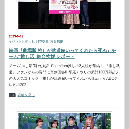
2023-5-19
イベントレポート
,
日本映画
,
舞台挨拶
映画『劇場版 推しが武道館いってくれたら死ぬ』チ
ーム“推し活”舞台挨拶 レポート
チーム“推し活”舞台挨拶 ChamJam推しの3人組が集結！ 『推し武
道』ファンからの質問に真剣回答!! 平尾アウリの累計100万部超え
の大人気コミック「推しが武道館いってくれたら死ぬ」がABCテ
レビの202…
詳細を見る