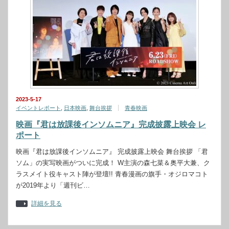
2023-5-17
イベントレポート
,
日本映画
,
舞台挨拶
青春映画
映画『君は放課後インソムニア』完成披露上映会 レ
ポート
映画『君は放課後インソムニア』 完成披露上映会 舞台挨拶 「君
ソム」の実写映画がついに完成！ W主演の森七菜＆奥平大兼、ク
ラスメイト役キャスト陣が登壇!! ⻘春漫画の旗手・オジロマコト
が2019年より「週刊ビ…
詳細を見る