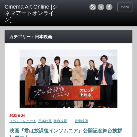
menu
カテゴリー：日本映画
2023-6-24
イベントレポート
,
日本映画
,
舞台挨拶
青春映画
映画『君は放課後インソムニア』公開記念舞台挨拶