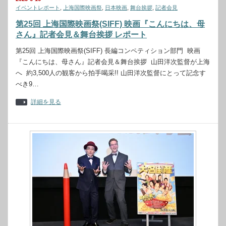
イベントレポート
,
上海国際映画祭
,
日本映画
,
舞台挨拶
,
記者会見
第25回 上海国際映画祭(SIFF) 映画『こんにちは、母
さん』記者会見＆舞台挨拶 レポート
第25回 上海国際映画祭(SIFF) 長編コンペティション部門 映画
『こんにちは、母さん』記者会見＆舞台挨拶 山田洋次監督が上海
へ 約3,500人の観客から拍手喝采!! 山田洋次監督にとって記念す
べき9…
詳細を見る