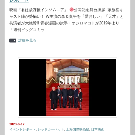
レポート
映画『君は放課後インソムニア』
公開記念舞台挨拶 家族役キ
ャスト陣が勢揃い！ W主演の森＆奥平を「愛おしい」「天才」と
共演者が大絶賛!! ⻘春漫画の旗手・オジロマコトが2019年より
「週刊ビッグコミッ…
詳細を見る
2023-6-17
イベントレポート
,
レッドカーペット
,
上海国際映画祭
,
日本映画