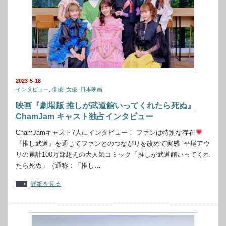
2023-5-18
インタビュー
,
俳優
,
女優
,
日本映画
映画『劇場版 推しが武道館いってくれたら死ぬ』
ChamJam キャスト独占インタビュー
ChamJamキャスト7人にインタビュー！ ファンは特別な存在
『推し武道』を通じてファンとのつながりを改めて実感 平尾アウ
リの累計100万部超えの大人気コミック「推しが武道館いってくれ
たら死ぬ」（通称：「推し…
詳細を見る