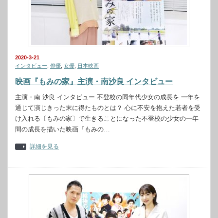
2020-3-21
インタビュー
,
俳優
,
女優
,
日本映画
映画『もみの家』主演・南沙良 インタビュー
主演・南 沙良 インタビュー 不登校の同年代少女の成長を 一年を
通じて演じきった末に得たものとは？ 心に不安を抱えた若者を受
け入れる〔もみの家〕で生きることになった不登校の少女の一年
間の成長を描いた映画『もみの…
詳細を見る