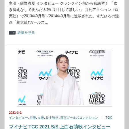
主演・紺野彩夏 インタビュー クランクイン前から猛練習！ 「吹
き替えなしで挑んだ太鼓に注目してほしい」 月刊アクション（双
葉社）で2013年9月号～2014年9月号に連載された、すたひろの漫
画「和太鼓†ガールズ…
詳細を見る
2021-3-1
インタビュー
,
俳優
,
女優
,
日本映画
,
東京ガールズコレクション
TGC
マイナビ TGC 2021 S/S 上白石萌歌インタビュー