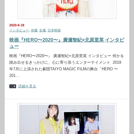
2020-6-18
インタビュー
,
俳優
,
女優
,
日本映画
映画『HERO〜2020〜』廣瀬智紀×北原里英 インタビ
ュー
映画『HERO〜2020〜』 廣瀬智紀×北原里英 インタビュー 何かを
踏み出せるきっかけに、心に寄り添うエンターテイメント 2019
年7月に上演された劇団TAIYO MAGIC FILMの舞台「HERO 〜
201…
詳細を見る