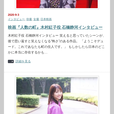
2020-9-3
インタビュー
,
俳優
,
女優
,
日本映画
映画『人数の町』木村紅子役 石橋静河インタビュー
木村紅子役 石橋静河インタビュー 笑えると思っていたシーンが、
後で思い返すと笑えなくなる“怖さ”のある作品。 「ようこそデュ
ード。これであなたも町の住人です。」 もしかしたら日本のどこ
かに本当に存在するかも…
詳細を見る