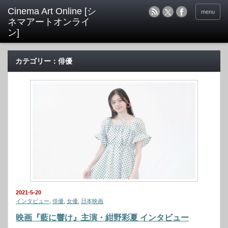
menu
カテゴリー：俳優
2021-5-20
インタビュー
,
俳優
,
女優
,
日本映画
映画『藍に響け』主演・紺野彩夏 インタビュー