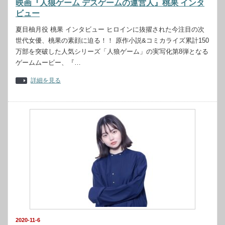
映画『人狼ゲーム デスゲームの運営人』桃果 インタ
ビュー
夏目柚月役 桃果 インタビュー ヒロインに抜擢された今注目の次
世代女優、桃果の素顔に迫る！！ 原作小説&コミカライズ累計150
万部を突破した人気シリーズ「人狼ゲーム」の実写化第8弾となる
ゲームムービー、『…
詳細を見る
2020-11-6