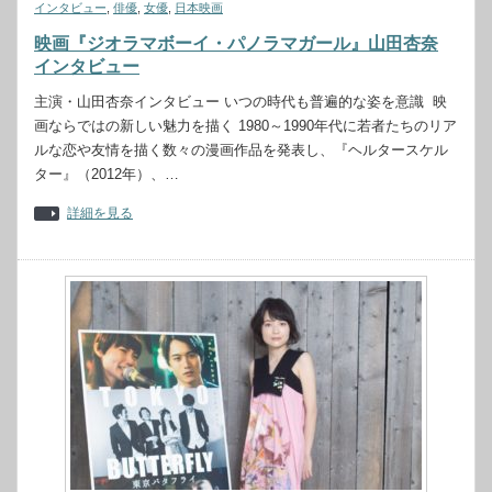
インタビュー
,
俳優
,
女優
,
日本映画
映画『ジオラマボーイ・パノラマガール』山田杏奈
インタビュー
主演・山田杏奈インタビュー いつの時代も普遍的な姿を意識 映
画ならではの新しい魅力を描く 1980～1990年代に若者たちのリア
ルな恋や友情を描く数々の漫画作品を発表し、『ヘルタースケル
ター』（2012年）、…
詳細を見る