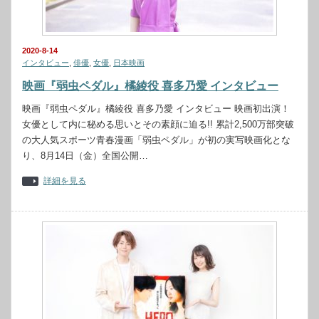
2020-8-14
インタビュー
,
俳優
,
女優
,
日本映画
映画『弱虫ペダル』橘綾役 喜多乃愛 インタビュー
映画『弱虫ペダル』橘綾役 喜多乃愛 インタビュー 映画初出演！
女優として内に秘める思いとその素顔に迫る!! 累計2,500万部突破
の大人気スポーツ青春漫画「弱虫ペダル」が初の実写映画化とな
り、8月14日（金）全国公開…
詳細を見る