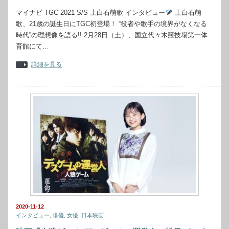
マイナビ TGC 2021 S/S 上白石萌歌 インタビュー
上白石萌
歌、21歳の誕生日にTGC初登場！ “役者や歌手の境界がなくなる
時代”の理想像を語る!! 2月28日（土）、国立代々木競技場第一体
育館にて…
詳細を見る
2020-11-12
インタビュー
,
俳優
,
女優
,
日本映画