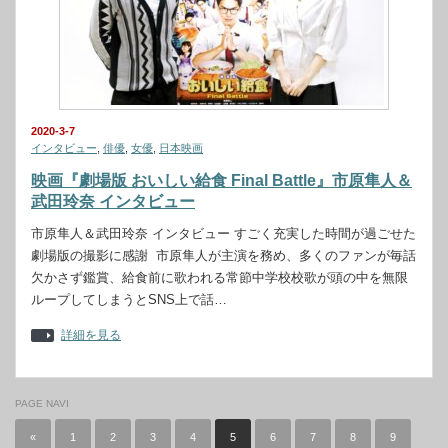
2020-3-7
インタビュー
,
俳優
,
女優
,
日本映画
映画『劇場版 おいしい給食 Final Battle』市原隼人＆
武田玲奈 インタビュー
市原隼人＆武田玲奈 インタビュー すごく充実した時間が過ごせた
劇場版の撮影に感謝 市原隼人が主演を務め、多くのファンが毎話
欠かさず鑑賞、給食前に歌われる常節中学校校歌が頭の中を無限
ループしてしまうとSNS上で話…
詳細を見る
PAGE NAVI
«
1
2
3
4
5
6
7
8
9