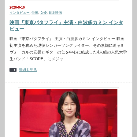
2020-9-10
インタビュー
,
俳優
,
女優
,
日本映画
映画『東京バタフライ』主演・白波多カミン インタ
ビュー
映画『東京バタフライ』 主演・白波多カミン インタビュー 映画
初主演を務めた現役シンガーソングライター、その素顔に迫る!!
ヴォーカルの安曇とギターの仁を中心に結成した4人組の人気大学
生バンド「SCORE」にメジャ…
詳細を見る