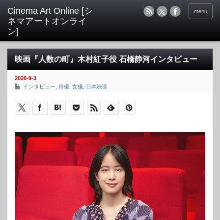
menu
映画『人数の町』木村紅子役 石橋静河インタビュー
2020-9-3
インタビュー
,
俳優
,
女優
,
日本映画