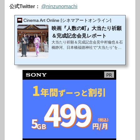
公式Twitter：
@ninzunomachi
Cinema Art Online [シネマアートオンライン]
映画『人数の町』大当たり祈願
＆完成記念会見レポート
大当たり祈願＆完成記念会見中村倫也＆石
橋静河、日本橋福徳神社で“大当たり”を祈
願！！出るのも入るのも自由だが 離れら
れない「町」とは！？河瀨直美監督を審査
員長に迎え、2017年に発表された第1回木
下グループ新人監督賞で241本の中から準
グランプリに選ばれた作品『人数の町』が
9月4日（金）より新宿武蔵野館ほか全国
にて公開される。主演に、今最も勢いのあ
る俳優・中村倫也。そして令和版「東京ラ
ブストーリー」での赤名リカ役が話題の石
橋静河。映画初出演となる「ニッポンノワ
ールー刑事Yの反乱ー」の立花恵理。「映
像研には...