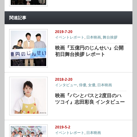
関連記事
2019-7-20
イベントレポート
,
日本映画
,
舞台挨拶
映画『五億円のじんせい』公開
初日舞台挨拶 レポート
2018-2-20
インタビュー
,
俳優
,
女優
,
日本映画
映画『パンとバスと2度目のハ
ツコイ』志田彩良 インタビュー
2019-5-2
イベントレポート
,
日本映画