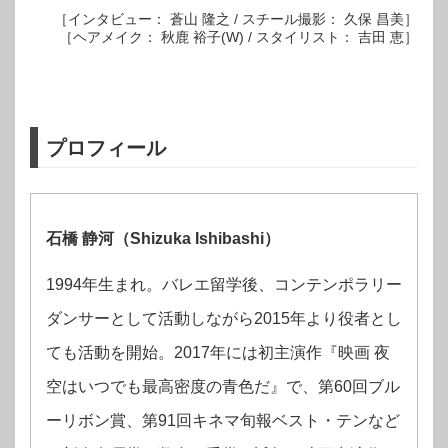
［インタビュー： 蒼山 隆之 / スチール撮影： 久保 昌美］
［ヘアメイク： 秋鹿 裕子(W) / スタイリスト： 吉田 恵］
プロフィール
石橋 静河（Shizuka Ishibashi）
1994年生まれ。バレエ留学後、コンテンポラリー
ダンサーとして活動しながら2015年より役者とし
ても活動を開始。2017年には初主演作『映画 夜
空はいつでも最高密度の青色だ』で、第60回ブル
ーリボン賞、第91回キネマ旬報ベスト・テンなど