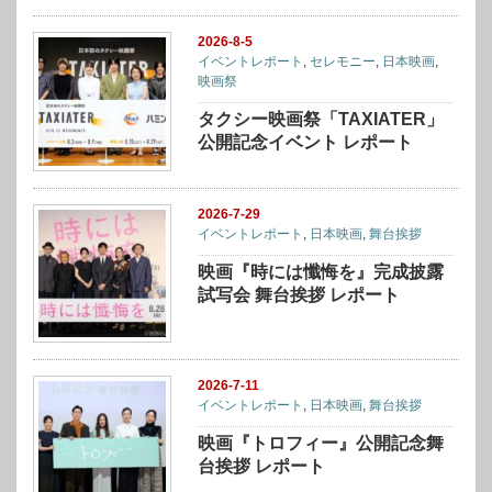
2026-8-5
イベントレポート
,
セレモニー
,
日本映画
,
映画祭
タクシー映画祭「TAXIATER」
公開記念イベント レポート
2026-7-29
イベントレポート
,
日本映画
,
舞台挨拶
映画『時には懺悔を』完成披露
試写会 舞台挨拶 レポート
2026-7-11
イベントレポート
,
日本映画
,
舞台挨拶
映画『トロフィー』公開記念舞
台挨拶 レポート