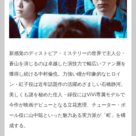
新感覚のディストピア・ミステリーの世界で主人公・
蒼山を演じるのは卓越した演技力で幅広いファン層を
獲得し続ける中村倫也。力強い瞳が印象的なヒロイ
ン・紅子役は近年話題作の活躍めざましい石橋静河。
美しくも謎を秘めた住人・緑役にはViVi専属モデルで
今作が映画デビューとなる立花恵理、チューター・ポ
ール役に山中聡といった魅力ある実力派が「町」を構
成する。