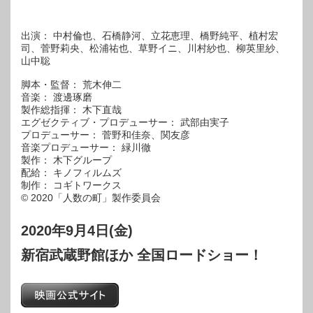
出演： 中村倫也、石橋静河、立花恵理、橋野純平、植村宏
司、菅野莉央、松浦祐也、草野イニ、川村紗也、柳英里紗、
山中聡
脚本・監督： 荒木伸二
音楽： 渡邊琢磨
製作総指揮： 木下直哉
エグゼクティブ・プロデューサー： 武部由実子
プロデューサー： 菅野和佳奈、関友彦
音楽プロデューサー： 緑川徹
製作： 木下グループ
配給： キノフィルムズ
制作： コギトワークス
© 2020「人数の町」製作委員会
2020年9月4日(金)
新宿武蔵野館ほか 全国ロードショー！