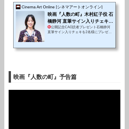
Cinema Art Online [シネマアートオンライン]
映画『人数の町』木村紅子役 石
橋静河 直筆サイン入りチェキ読
公開記念CAO読者プレゼント石橋静河
者プレゼント
直筆サイン入りチェキを2名様にプレゼン
ト!!9月4日（金）に公開された映画『人数
の町』でヒロイン・木村紅子を演じた石橋
静河さんにインタビュー！映画の公開とイ
ンタビューを記念して読者の皆様に直筆サ
イン入りチェキのプレゼントをいただきま
した。
プレゼントをご希望の方は下記の
通りご応募ください。 たくさんのご応募
お待ちしております♪映画『人数の町』公
映画『人数の町』予告篇
開記念CAO読者限定プレゼント詳細賞品
内容①石橋静河さんの直筆サイン入りチェ
キ×2点※賞品は、当選者お一人様あたり
1...