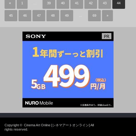
«
1
…
39
40
41
42
43
44
45
46
47
48
49
…
69
»
Copyright ©
Cinema Art Online [シネマアートオンライン]
All
rights reserved.