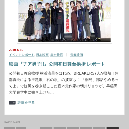
2019-5-10
イベントレポート
,
日本映画
,
舞台挨拶
青春映画
映画『チア男子!!』公開初日舞台挨拶 レポート
公開初日舞台挨拶 横浜流星をはじめ、BREAKERS7人が登壇!! 阿
部真央による主題歌「君の唄」の披露も！ 「桐島、部活やめるっ
てよ」で旋風を巻き起こした直木賞作家の朝井リョウが、早稲田
大学在学中に書き上げた…
詳細を見る
PAGE NAVI