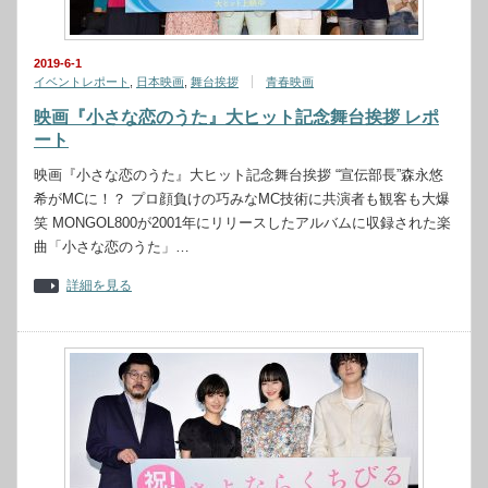
2019-6-1
イベントレポート
,
日本映画
,
舞台挨拶
青春映画
映画『小さな恋のうた』大ヒット記念舞台挨拶 レポ
ート
映画『小さな恋のうた』大ヒット記念舞台挨拶 “宣伝部長”森永悠
希がMCに！？ プロ顔負けの巧みなMC技術に共演者も観客も大爆
笑 MONGOL800が2001年にリリースしたアルバムに収録された楽
曲「小さな恋のうた」…
詳細を見る