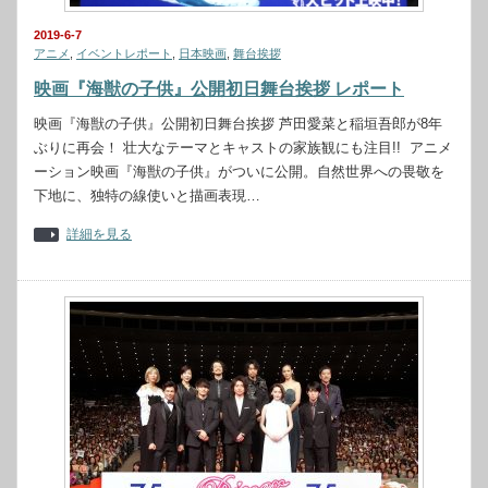
2019-6-7
アニメ
,
イベントレポート
,
日本映画
,
舞台挨拶
映画『海獣の子供』公開初日舞台挨拶 レポート
映画『海獣の子供』公開初日舞台挨拶 芦田愛菜と稲垣吾郎が8年
ぶりに再会！ 壮大なテーマとキャストの家族観にも注目!! アニメ
ーション映画『海獣の子供』がついに公開。自然世界への畏敬を
下地に、独特の線使いと描画表現…
詳細を見る