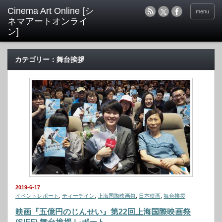
menu
カテゴリー：舞台挨拶
2019-6-17
イベントレポート
,
ティーチイン
,
上海国際映画祭
,
日本映画
,
舞台挨拶
映画『五億円のじんせい』第22回上海国際映画祭