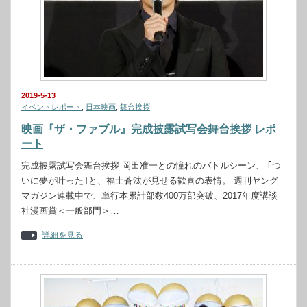
2019-5-13
イベントレポート
,
日本映画
,
舞台挨拶
映画『ザ・ファブル』完成披露試写会舞台挨拶 レポ
ート
完成披露試写会舞台挨拶 岡田准一との憧れのバトルシーン、 ｢つ
いに夢が叶った｣と、福士蒼汰が見せる歓喜の表情。 週刊ヤング
マガジン連載中で、単行本累計部数400万部突破、2017年度講談
社漫画賞＜一般部門＞…
詳細を見る