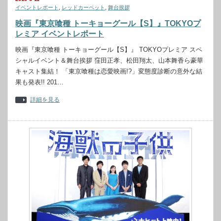
イベントレポート
,
レッドカーペット
,
舞台挨拶
映画『東京喰種 トーキョーグール【S】』TOKYOプ
レミア イベントレポート
映画『東京喰種 トーキョーグール【S】』 TOKYOプレミア スペ
シャルイベント＆舞台挨拶 窪田正孝、松田翔太、山本舞香ら豪華
キャスト集結！ 「東京喰種は恋愛映画!?」変態度診断の意外な結
果も発表!! 201…
詳細を見る