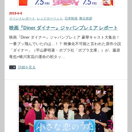
2019-6-6
イベントレポート
,
レッドカーペット
,
日本映画
,
舞台挨拶
映画『Diner ダイナー』ジャパンプレミア レポート
映画『Diner ダイナー』ジャパンプレミア 豪華キャスト大集合！
一番ブッ飛んでいたのは...！？ 映像化不可能と言われた原作小説
「ダイナー」（平山夢明著・ポプラ社「ポプラ文庫」）が、藤原
竜也×蜷川実花の運命の初タッ…
詳細を見る