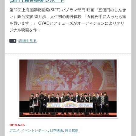
(SIFF) 舞台挨拶 レポート
第22回上海国際映画祭(SIFF) パノラマ部門 映画『五億円のじんせ
い』舞台挨拶 望月歩、人生初の海外体験 「五億円手に入ったら家
を買います！」 GYAOとアミューズがオーディションによりオリ
ジナル映画を作…
詳細を見る
2019-6-16
アニメ
,
イベントレポート
,
日本映画
,
舞台挨拶