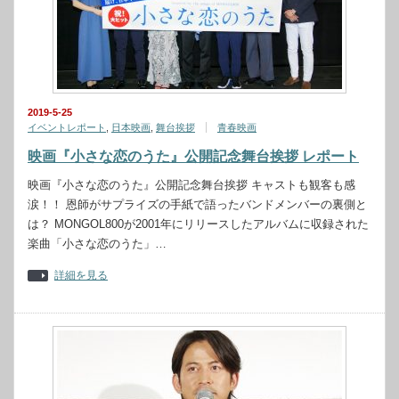
2019-5-25
イベントレポート
,
日本映画
,
舞台挨拶
青春映画
映画『小さな恋のうた』公開記念舞台挨拶 レポート
映画『小さな恋のうた』公開記念舞台挨拶 キャストも観客も感
涙！！ 恩師がサプライズの手紙で語ったバンドメンバーの裏側と
は？ MONGOL800が2001年にリリースしたアルバムに収録された
楽曲「小さな恋のうた」…
詳細を見る