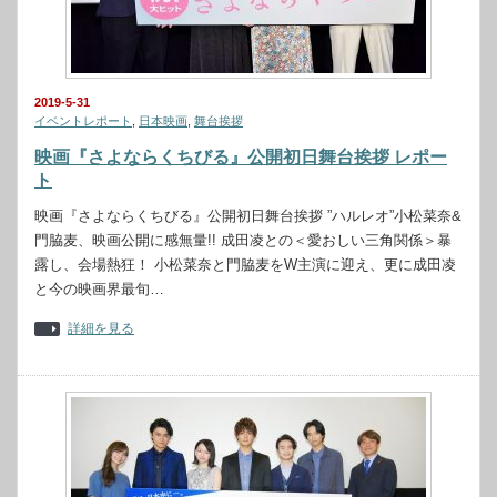
2019-5-31
イベントレポート
,
日本映画
,
舞台挨拶
映画『さよならくちびる』公開初日舞台挨拶 レポー
ト
映画『さよならくちびる』公開初日舞台挨拶 ”ハルレオ”小松菜奈&
門脇麦、映画公開に感無量!! 成田凌との＜愛おしい三角関係＞暴
露し、会場熱狂！ 小松菜奈と門脇麦をW主演に迎え、更に成田凌
と今の映画界最旬…
詳細を見る