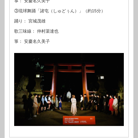
箏： 安慶名久美子
③琉球舞踊「諸屯（しゅどぅん）」（約15分）
踊り： 宮城茂雄
歌三味線： 仲村渠達也
箏： 安慶名久美子