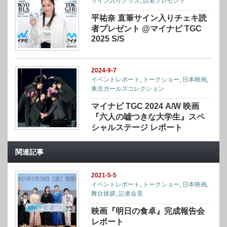
サイン入りグッズ
,
読者プレゼント
平祐奈 直筆サイン入りチェキ読
者プレゼント @マイナビ TGC
2025 S/S
2024-9-7
イベントレポート
,
トークショー
,
日本映画
,
東京ガールズコレクション
マイナビ TGC 2024 A/W 映画
『六人の嘘つきな大学生』スペ
シャルステージ レポート
関連記事
2021-5-5
イベントレポート
,
トークショー
,
日本映画
,
舞台挨拶
,
記者会見
映画『明日の食卓』完成報告会
レポート