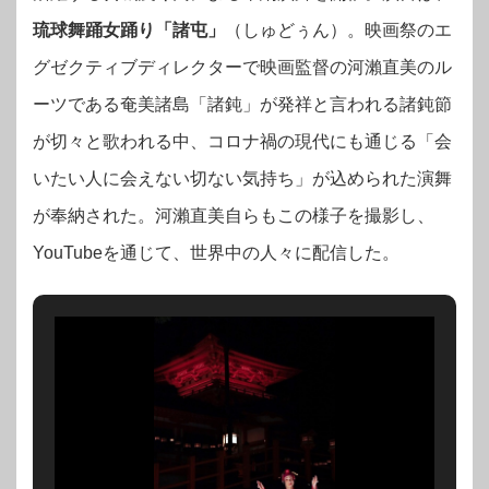
琉球舞踊女踊り「諸屯」
（しゅどぅん）。映画祭のエ
グゼクティブディレクターで映画監督の河瀨直美のル
ーツである奄美諸島「諸鈍」が発祥と言われる諸鈍節
が切々と歌われる中、コロナ禍の現代にも通じる「会
いたい人に会えない切ない気持ち」が込められた演舞
が奉納された。河瀨直美自らもこの様子を撮影し、
YouTubeを通じて、世界中の人々に配信した。