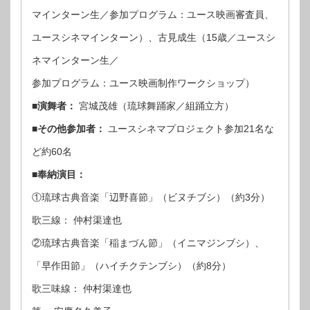
マインターン生／参加プログラム：ユース映画審査員、
ユースシネマインターン）、古見成生（15歳／ユースシ
ネマインターン生／
参加プログラム：ユース映画制作ワークショップ）
■演舞者：
宮城茂雄（琉球舞踊家／組踊立方）
■その他参加者：
ユースシネマプロジェクト参加21名な
ど約60名
■奉納演目：
①琉球古典音楽「辺野喜節」（ビヌチブシ）（約3分）
歌三線： 仲村渠達也
②琉球古典音楽「稲まづん節」（イニマジンブシ）、
「早作田節」（ハイチクテンブシ）（約8分）
歌三味線： 仲村渠達也