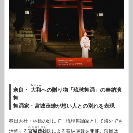
ヤマトゥ
奈良・
大和
への贈り物「琉球舞踊」の奉納演
舞
舞踊家・宮城茂雄が想い人との別れを表現
春日大社・林檎の庭にて、琉球舞踊家として海外でも
みやぎしげお
活躍する
宮城茂雄
氏による奉納演舞を開催。演目は、