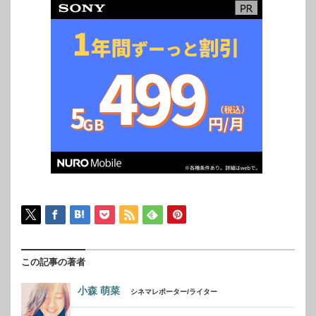
ながりをもつアナザーストーリーとして実
写化された本作には、フレッシュなキャス
ト陣が大集結した。主人公の仁坂葵を演じ
るのは映画『花戦さ』（2017年）や『TO
O YOUNG TO DIE! 若くして死ぬ』（2016
年）など、話題作への出演が続く森川葵。
主人公の葵...
この記事の著者
小森 萌菜
シネマレポーター/ライター