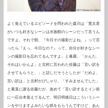
よく覚えているエピソードを問われた森川は「寛太君
がいつも好きなシーンは水族館のシーンだって言うん
ですよ。それで朝、『今日その撮影だよね。』って言
ったら『えっ、今日なの？』って。自分が好きなシー
ンの撮影日を忘れてるんですよ」と暴露。「かんた、
それはいかんよ」と北村に言われた佐藤は「言い訳を
させてもらうと、」と話しだそうとしたが「だめよ、
言い訳は」と北村がぴしゃり。「すみませんでした」
と素直に謝る佐藤だが、改めて「言い訳するとイン前
に一応台本覚えてるんで、明日明後日はこういうシー
ンをやりますよみたいな紙をもらうんですけど、あん