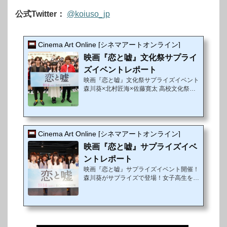
公式Twitter：
@koiuso_jp
Cinema Art Online [シネマアートオンライン]
映画『恋と嘘』文化祭サプライ
ズイベントレポート
映画『恋と嘘』文化祭サプライズイベント
森川葵×北村匠海×佐藤寛太 高校文化祭へ
のサプライズ登場で、会場騒然！！！累計
1,000万ダウンロードを超える超人気漫画
アプリ「マンガボックス」で連載を開始し
た途端に人気 No.1 大ヒットを記録し、2
年半にわたりその地位を不動のものとして
Cinema Art Online [シネマアートオンライン]
いる大人気マンガ「恋と嘘」。コミックス
映画『恋と嘘』サプライズイベ
発売後も重版を連発しアニメ化もされた本
作が、原作とつながりを持つアナザースト
ントレポート
ーリーとして待望の実写映画化となり、1
映画『恋と嘘』サプライズイベント開催！
0月14日（土）ついに全国公開を迎える。
森川葵がサプライズで登場！女子高生を相
『恋と嘘』は、結婚相手を政府が選ぶ、恋
手に恋愛アドバイスも！累計1,000万ダウ
愛禁止の...
ンロードを超える超人気漫画アプリ「マン
ガボックス」で連載開始後人気No.1大ヒ
ットを記録し、アニメ化やノベライズ化も
決定している話題作『恋と嘘』。原作とつ