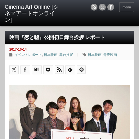
menu
映画『恋と嘘』公開初日舞台挨拶 レポート
2017-10-14
イベントレポート
,
日本映画
,
舞台挨拶
日本映画
,
青春映画