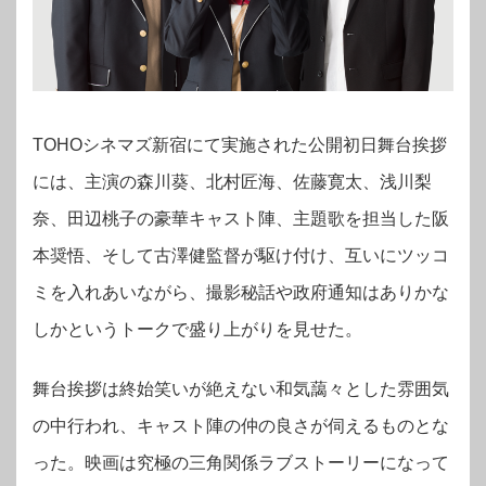
TOHOシネマズ新宿にて実施された公開初日舞台挨拶
には、主演の森川葵、北村匠海、佐藤寛太、浅川梨
奈、田辺桃子の豪華キャスト陣、主題歌を担当した阪
本奨悟、そして古澤健監督が駆け付け、互いにツッコ
ミを入れあいながら、撮影秘話や政府通知はありかな
しかというトークで盛り上がりを見せた。
舞台挨拶は終始笑いが絶えない和気藹々とした雰囲気
の中行われ、キャスト陣の仲の良さが伺えるものとな
った。
映画は究極の三角関係ラブストーリーになって