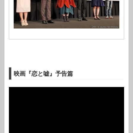
映画『恋と嘘』予告篇