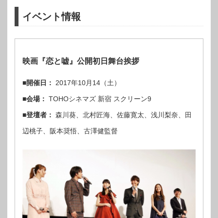
イベント情報
映画『恋と嘘』公開初日舞台挨拶
■開催日：
2017年10月14（土）
■会場：
TOHOシネマズ 新宿 スクリーン9
■登壇者：
森川葵、北村匠海、佐藤寛太、浅川梨奈、田
辺桃子、阪本奨悟、古澤健監督