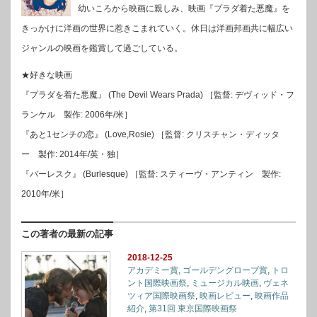
幼いころから映画に親しみ、映画『プラダ着た悪魔』を
きっかけに洋画の世界に惹きこまれていく。休日は洋画邦画共に幅広い
ジャンルの映画を鑑賞して過ごしている。
★好きな映画
『プラダを着た悪魔』 (The Devil Wears Prada) ［監督: デヴィッド・フ
ランケル 製作: 2006年/米］
『あと1センチの恋』 (Love,Rosie) ［監督: クリスチャン・ディッタ
ー 製作: 2014年/英・独］
『バーレスク』 (Burlesque) ［監督: スティーヴ・アンティン 製作:
2010年/米］
この著者の最新の記事
2018-12-25
アカデミー賞
,
ゴールデングローブ賞
,
トロ
ント国際映画祭
,
ミュージカル映画
,
ヴェネ
ツィア国際映画祭
,
映画レビュー
,
映画作品
紹介
,
第31回 東京国際映画祭