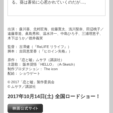
る。葵は蒼佑に心惹かれていくのだが…。
出演： 森川葵、北村匠海、佐藤寛太、浅川梨奈、田辺桃子／
遠藤章造、眞島秀和、温水洋一、中島ひろ子、三浦理恵子、
木下ほうか／徳井義実
監督： 古澤健（『ReLIFE リライフ』）
脚本： 吉田恵里香（『ヒロイン失格』）
原作：『恋と嘘』ムサヲ（講談社）
主題歌： 阪本奨悟「HELLO」（A-Sketch）
制作プロダクション： The icon
配給： ショウゲート
© 2017「恋と嘘」製作委員会
© ムサヲ／講談社
2017年10月14日(土) 全国ロードショー！