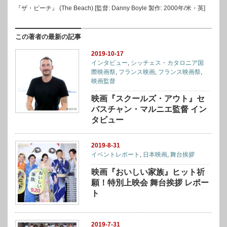
『ザ・ビーチ』 (The Beach) [監督: Danny Boyle 製作: 2000年/米・英]
この著者の最新の記事
2019-10-17
インタビュー
,
シッチェス・カタロニア国
際映画祭
,
フランス映画
,
フランス映画祭
,
映画監督
映画『スクールズ・アウト』セ
バスチャン・マルニエ監督 イン
タビュー
2019-8-31
イベントレポート
,
日本映画
,
舞台挨拶
映画『おいしい家族』ヒット祈
願！特別上映会 舞台挨拶 レポー
ト
2019-7-31