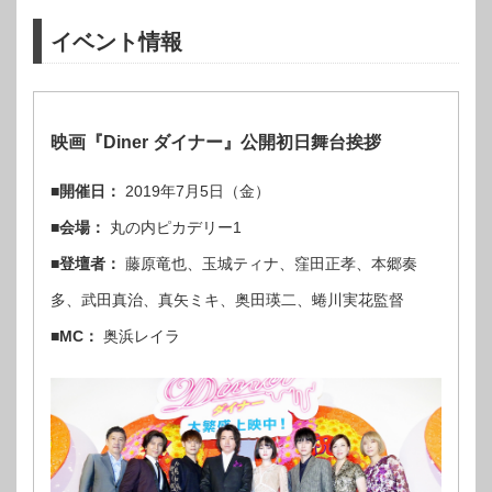
イベント情報
映画『Diner ダイナー』公開初日舞台挨拶
■開催日：
2019年7月5日（金）
■会場：
丸の内ピカデリー1
■登壇者：
藤原竜也、玉城ティナ、窪田正孝、本郷奏
多、武田真治、真矢ミキ、奥田瑛二、蜷川実花監督
■MC：
奥浜レイラ