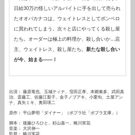
日給30万の怪しいアルバイトに手を出して売られ
たオオバカナコは、ウェイトレスとしてボンベロ
に買われてしまう。次々と店にやってくる殺し屋
たち。オーダーは極上の料理か、殺し合いか…店
主、ウェイトレス、殺し屋たち。
新たな殺し合い
が今、始まる――！
出演： 藤原竜也、玉城ティナ、窪田正孝、本郷奏多、武田真
治、斎藤工、佐藤江梨子、金子ノブアキ、小栗旬、土屋アン
ナ、真矢ミキ、奥田瑛二
原作： 平山夢明「ダイナー」（ポプラ社「ポプラ文庫」）
脚本： 後藤ひろひと、杉山嘉一、蜷川実花
音楽： 大沢伸一
監督： 蜷川実花