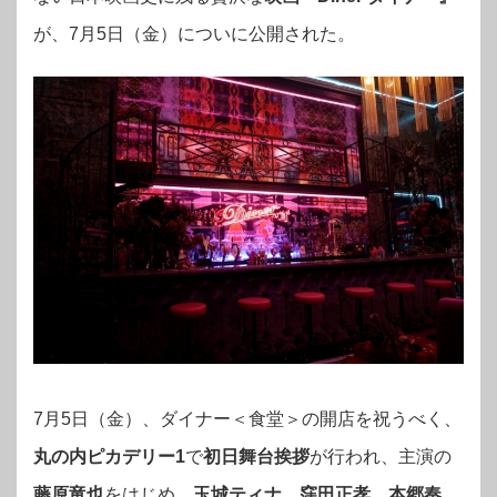
が、7月5日（金）についに公開された。
7月5日（金）、ダイナー＜食堂＞の開店を祝うべく、
丸の内ピカデリー1
で
初日舞台挨拶
が行われ、主演の
藤原竜也
をはじめ、
玉城ティナ
、
窪田正孝
、
本郷奏