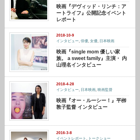
映画『デヴィッド・リンチ：ア
ートライフ』公開記念イベント
レポート
2018-10-9
インタビュー
,
俳優
,
女優
,
日本映画
映画『single mom 優しい家
族。 a sweet family』主演・ 内
山理名インタビュー
2018-4-28
インタビュー
,
日本映画
,
映画監督
映画『オー・ルーシー！』平栁
敦子監督 インタビュー
2016-3-8
イベントレポート
,
トークショー