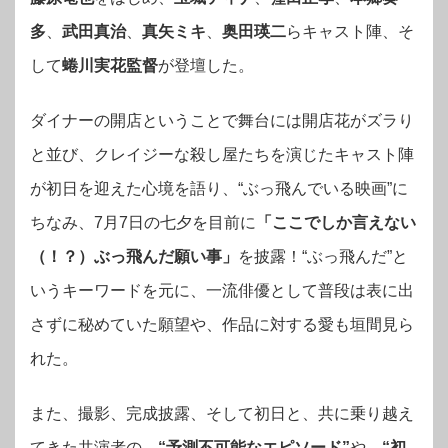
多
、
武田真治
、
真矢ミキ
、
奥田瑛二
らキャスト陣、そ
して
蜷川実花監督
が登壇した。
ダイナーの開店ということで舞台には開店花がズラり
と並び、クレイジーな殺し屋たちを演じたキャスト陣
が初日を迎えた心境を語り、“ぶっ飛んでいる映画”に
ちなみ、7月7日の七夕を目前に
「ここでしか言えない
（！？）ぶっ飛んだ願い事」
を披露！
“ぶっ飛んだ”と
いうキーワードを元に、一流俳優として普段は表に出
さずに秘めていた願望や、作品に対する愛も垣間見ら
れた。
また、撮影、完成披露、そして初日と、共に乗り越え
てきた共演者の、
“予測不可能なエピソード”
や、
“初