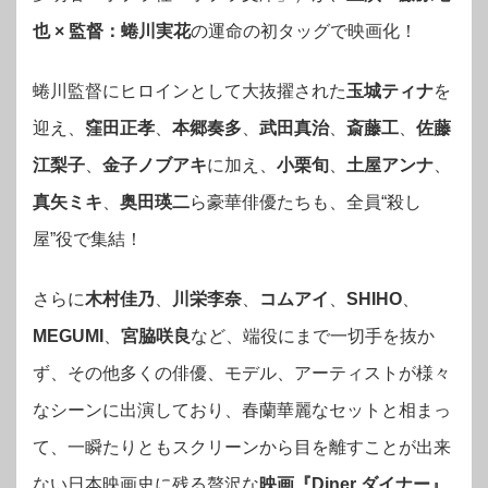
也 × 監督：蜷川実花
の運命の初タッグで映画化！
蜷川監督にヒロインとして大抜擢された
玉城ティナ
を
迎え、
窪田正孝
、
本郷奏多
、
武田真治
、
斎藤工
、
佐藤
江梨子
、
金子ノブアキ
に加え、
小栗旬
、
土屋アンナ
、
真矢ミキ
、
奥田瑛二
ら豪華俳優たちも、全員“殺し
屋”役で集結！
さらに
木村佳乃
、
川栄李奈
、
コムアイ
、
SHIHO
、
MEGUMI
、
宮脇咲良
など、端役にまで一切手を抜か
ず、その他多くの俳優、モデル、アーティストが様々
なシーンに出演しており、春蘭華麗なセットと相まっ
て、一瞬たりともスクリーンから目を離すことが出来
ない日本映画史に残る贅沢な
映画『Diner ダイナー』