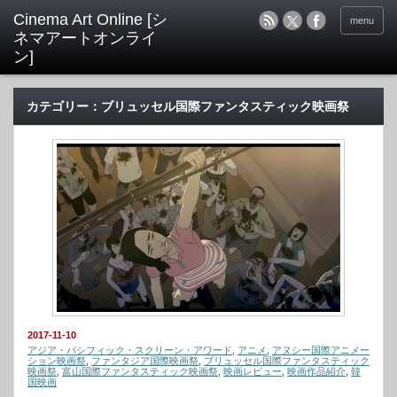
menu
カテゴリー：ブリュッセル国際ファンタスティック映画祭
2017-11-10
アジア・パシフィック・スクリーン・アワード
,
アニメ
,
アヌシー国際アニメー
ション映画祭
,
ファンタジア国際映画祭
,
ブリュッセル国際ファンタスティック
映画祭
,
富山国際ファンタスティック映画祭
,
映画レビュー
,
映画作品紹介
,
韓
国映画