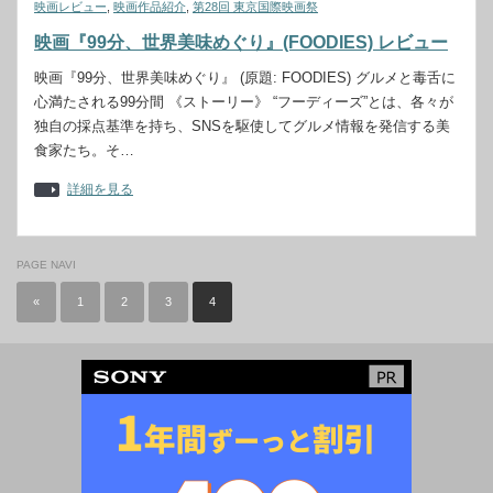
映画レビュー
,
映画作品紹介
,
第28回 東京国際映画祭
映画『99分、世界美味めぐり』(FOODIES) レビュー
映画『99分、世界美味めぐり』 (原題: FOODIES) グルメと毒舌に
心満たされる99分間 《ストーリー》 “フーディーズ”とは、各々が
独自の採点基準を持ち、SNSを駆使してグルメ情報を発信する美
食家たち。そ…
詳細を見る
PAGE NAVI
«
1
2
3
4