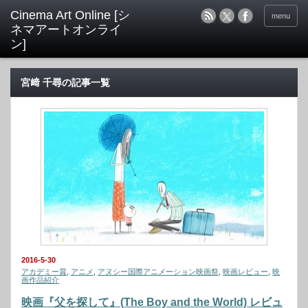
menu
宮﨑 千尋の記事一覧
2016-5-30
アカデミー賞
,
アニメ
,
アヌシー国際アニメーション映画祭
,
映画レビュー
,
映
画作品紹介
映画『父を探して』(The Boy and the World) レビュ