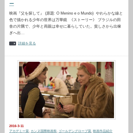
ー
映画『父を探して』 (原題: O Menino e o Mundo) やわらかな線と
色で描かれる少年の世界は万華鏡 《ストーリー》 ブラジルの田
舎の片隅で、少年と両親は幸せに暮らしていた。貧しさから出稼
ぎへ出…
詳細を見る
2016-3-11
アカデミー賞
,
カンヌ国際映画祭
,
ゴールデングローブ賞
,
映画作品紹介