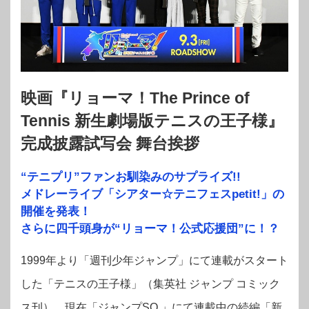
映画『リョーマ！The Prince of
Tennis 新生劇場版テニスの王子様』
完成披露試写会 舞台挨拶
“テニプリ”ファンお馴染みのサプライズ!!
メドレーライブ「シアター☆テニフェスpetit!」の
開催を発表！
さらに四千頭身が“リョーマ！公式応援団”に！？
1999年より「週刊少年ジャンプ」にて連載がスタート
した「テニスの王子様」（集英社 ジャンプ コミック
ス刊）。現在「ジャンプSQ.」にて連載中の続編「新