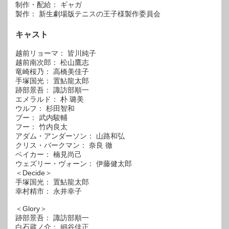
制作・配給： ギャガ
製作： 新生劇場版テニスの王子様製作委員会
キャスト
越前リョーマ： 皆川純子
越前南次郎： 松山鷹志
竜崎桜乃： 高橋美佳子
手塚国光： 置鮎龍太郎
跡部景吾： 諏訪部順一
エメラルド： 朴 璐美
ウルフ： 杉田智和
ブー： 武内駿輔
フー： 竹内良太
アダム・アンダーソン： 山路和弘
クリス・バークマン： 奈良 徹
ベイカー： 楠見尚己
ウェズリー・ヴォーン： 伊藤健太郎
＜Decide＞
手塚国光： 置鮎龍太郎
幸村精市： 永井幸子
＜Glory＞
跡部景吾： 諏訪部順一
白石蔵ノ介： 細谷佳正