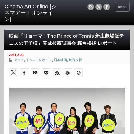
menu
映画『リョーマ！The Prince of Tennis 新生劇場版テ
ニスの王子様』完成披露試写会 舞台挨拶 レポート
2021-8-21
アニメ
,
イベントレポート
,
日本映画
,
舞台挨拶