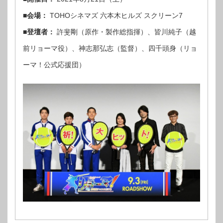
■会場：
TOHOシネマズ 六本木ヒルズ スクリーン7
■登壇者：
許斐剛（原作・製作総指揮）、皆川純子（越
前リョーマ役）、神志那弘志（監督）、四千頭身（リョ
ーマ！公式応援団）