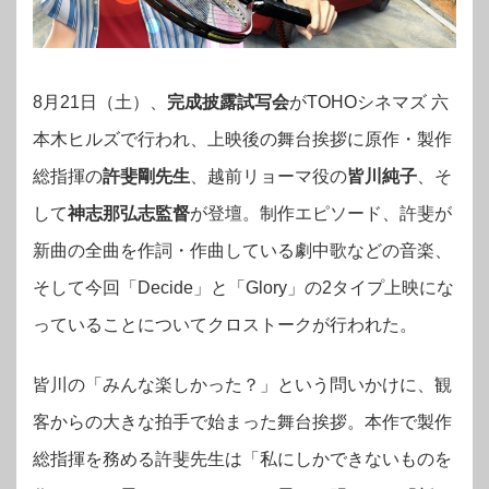
8月21日（土）、
完成披露試写会
がTOHOシネマズ 六
本木ヒルズで行われ、上映後の舞台挨拶に原作・製作
総指揮の
許斐剛先生
、越前リョーマ役の
皆川純子
、そ
して
神志那弘志監督
が登壇。
制作エピソード、許斐が
新曲の全曲を作詞・作曲している劇中歌などの音楽、
そして今回「Decide」と「Glory」の2タイプ上映にな
っていることについてクロストークが行われた。
皆川の「みんな楽しかった？」という問いかけに、観
客からの大きな拍手で始まった舞台挨拶。本作で製作
総指揮を務める許斐先生は「私にしかできないものを