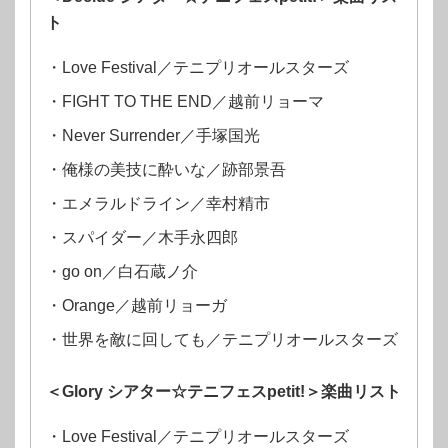
ト
・Love Festival／テニプリオールスターズ
・FIGHT TO THE END／越前リョーマ
・Never Surrender／手塚国光
・俺様の美技に酔いな／跡部景吾
・エメラルドライン／幸村精市
・スパイダー／木手永四郎
・go on／白石蔵ノ介
・Orange／越前リョーガ
・世界を敵に回しても／テニプリオールスターズ
＜Glory シアター☆テニフェスpetit!＞楽曲リスト
・Love Festival／テニプリオールスターズ