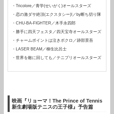
・Tricolore／青学(せいがく)オールスターズ
・恋の激ダサ絶頂(エクスタシー)!／by断ち切り隊
・CHU-BA-FIGHTER／木手永四郎
・勝手に四天フェスタ／四天宝寺オールスターズ
・チャームポイントは泣きボクロ／跡部景吾
・LASER BEAM／柳生比呂士
・世界を敵に回しても／テニプリオールスターズ
映画『リョーマ！The Prince of Tennis
新生劇場版テニスの王子様』予告篇