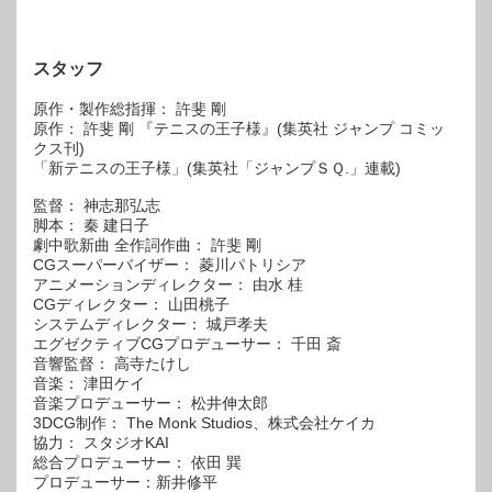
スタッフ
原作・製作総指揮： 許斐 剛
原作： 許斐 剛 『テニスの王子様』(集英社 ジャンプ コミッ
クス刊)
「新テニスの王子様」(集英社「ジャンプＳＱ.」連載)
監督： 神志那弘志
脚本： 秦 建日子
劇中歌新曲 全作詞作曲： 許斐 剛
CGスーパーバイザー： 菱川パトリシア
アニメーションディレクター： 由水 桂
CGディレクター： 山田桃子
システムディレクター： 城戸孝夫
エグゼクティブCGプロデューサー： 千田 斎
音響監督： 高寺たけし
音楽： 津田ケイ
音楽プロデューサー： 松井伸太郎
3DCG制作： The Monk Studios、株式会社ケイカ
協力： スタジオKAI
総合プロデューサー： 依田 巽
プロデューサー：新井修平